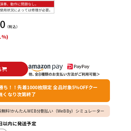
配信/ライブ
楽器アクセサ
機器
リ
00
（税込）
1%)
る
者勝ち！！先着1000枚限定 全品対象5％OFFクー
無くなり次第終了
料無料!かんたんWEB分割払い（WeBBy）シミュレーター
日以内に発送予定