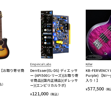
Empirical Labs
Killer
BS 【お取り寄せ商
DerrEsser(EL-DS) ディエッサ
KB-FERVENCY I
ー (API500シリーズ)(お取り寄
Purple) 【N
せ商品)(国内正規品)(ダレッサ
入り！】
込）
ー)(エンピリカルラボ)
577,500
¥
（税
121,000
¥
（税込）