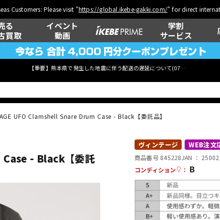
eas Customers: Please visit "
https://global.ikebe-gakki.com/
" for direct intern
売る
イベント
学割
古買取
動画
サービス
【重要】熊本県で発生した地震に伴う配送の遅延について(
07月29日
更新)
TAGE UFO Clamshell Snare Drum Case - Black【委託品】
ベース
ウクレレ
ヴィンテージ
WEB注文
m Case - Black【委託
商品番号 845228
JAN ：
25002
B
コンディション
：
管楽器
その他楽器