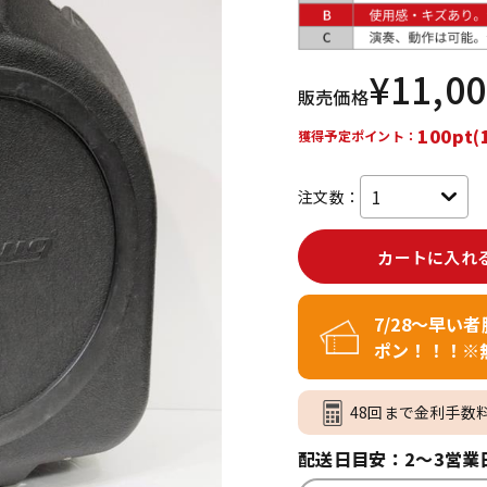
DTM オンラ
レコーディン
イン納品
グ機器
¥
11,0
販売価格
ジ
100pt(
獲得予定ポイント：
注文数：
カートに入れ
7/28～早い
ポン！！！※
48回まで金利手数
配送日目安：2～3営業