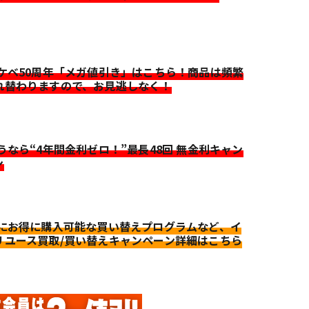
イケベ50周年「メガ値引き」はこちら！商品は頻繁
れ替わりますので、お見逃しなく！
迷うなら“4年間金利ゼロ！”最長48回 無金利キャン
ン
更にお得に購入可能な買い替えプログラムなど、イ
リユース買取/買い替えキャンペーン詳細はこちら