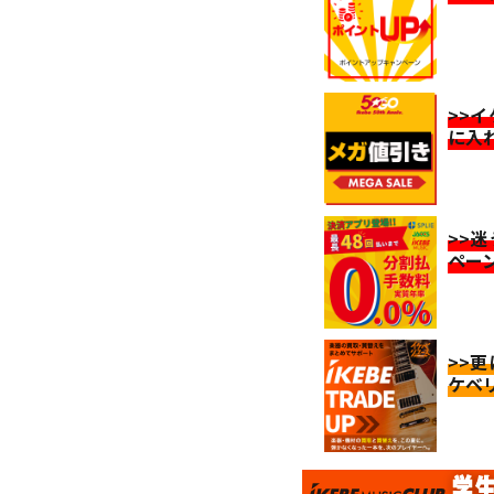
>>
に入
>>
ペー
>>
ケベ