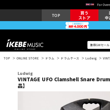
For Overs
買う
TOP
ストア
中
TOP
ONLINE STORE
ドラム
ドラムケース
Ludwig
VIN
アコギ/エレ
エレキギター
アコ
Ludwig
VINTAGE UFO Clamshell Snare Dru
品】
キーボード
電子ピアノ