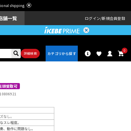
ational shipping.
店舗一覧
ログイン
新規会員登録
0
詳細検索
パーカッショ
ドラム
ン
店頭受取可
10806921
アンプ
エフェクター