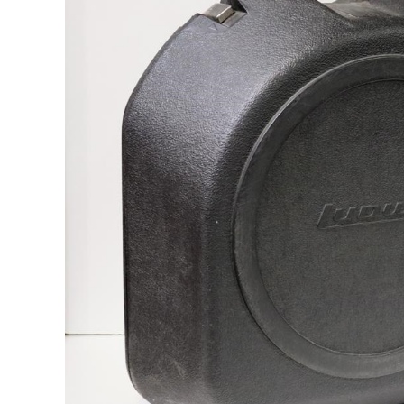
DJ機器
DTM
中古
ヴィンテー