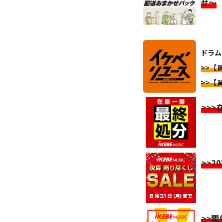
せ～
ドラム
>>【
>>【
>>
>>2
>>