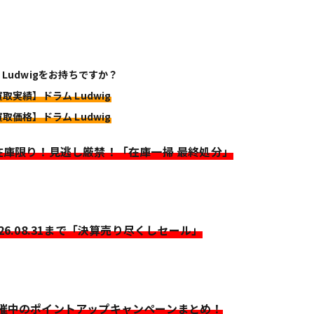
 Ludwigをお持ちですか？
買取実績】ドラム Ludwig
買取価格】ドラム Ludwig
>在庫限り！見逃し厳禁！「在庫一掃 最終処分」
026.08.31まで「決算売り尽くしセール」
開催中のポイントアップキャンペーンまとめ！