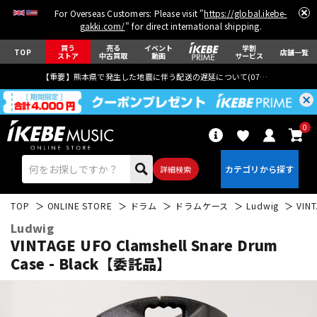
For Overseas Customers: Please visit "
https://global.ikebe-
gakki.com/
" for direct international shipping.
買う
売る
イベント
学割
TOP
店舗一覧
ストア
中古買取
動画
サービス
【重要】熊本県で発生した地震に伴う配送の遅延について(
07月29日
更新)
0
詳細検索
TOP
ONLINE STORE
ドラム
ドラムケース
Ludwig
VIN
Ludwig
VINTAGE UFO Clamshell Snare Drum
Case - Black【委託品】
エレキギター
アコギ/エレアコ