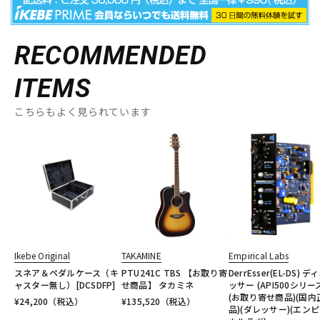
RECOMMENDED
ITEMS
こちらもよく見られています
Ikebe Original
TAKAMINE
Empirical Labs
スネア＆ペダルケース（キ
PTU241C TBS 【お取り寄
DerrEsser(EL-DS) デ
ャスター無し）[DCSDFP]
せ商品】 タカミネ
ッサー (API500シリー
(お取り寄せ商品)(国内
¥
24,200
（税込）
¥
135,520
（税込）
品)(ダレッサー)(エン