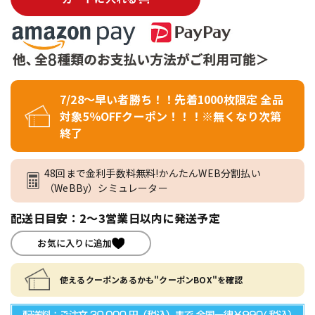
7/28～早い者勝ち！！先着1000枚限定 全品
対象5％OFFクーポン！！！※無くなり次第
終了
48回まで金利手数料無料!かんたんWEB分割払い
（WeBBy）シミュレーター
配送日目安：2～3営業日以内に発送予定
お気に入りに追加
使えるクーポンあるかも"クーポンBOX"を確認