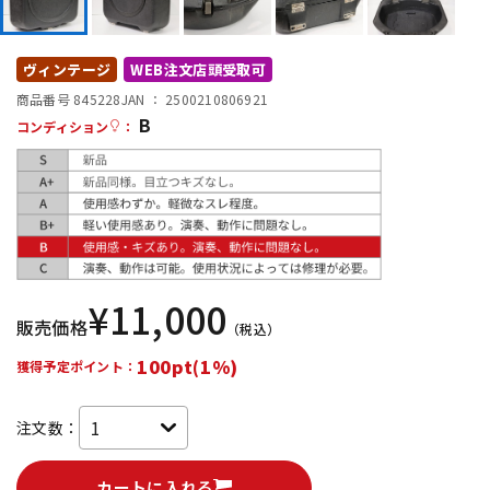
DTM オンライン納品
レコーディング機器
ヴィンテージ
WEB注文店頭受取可
配信/ライブ機器
楽器アクセサリ
商品番号 845228
JAN ：
2500210806921
B
コンディション
：
中古
ヴィンテージ
¥
11,000
販売価格
（税込）
100pt(1%)
獲得予定ポイント：
注文数：
カートに入れる