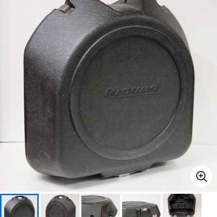
ベース
ウクレレ
ドラム
パーカッション
キーボード
電子ピアノ
管楽器
その他楽器
アンプ
エフェクター
DJ機器
DTM