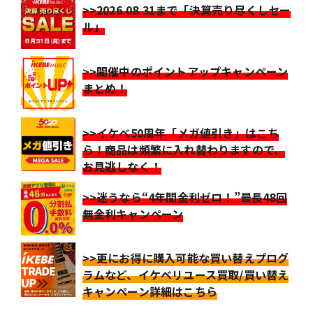
>>2026.08.31まで「決算売り尽くしセー
ル」
>>開催中のポイントアップキャンペーン
まとめ！
>>イケベ50周年「メガ値引き」はこち
ら！商品は頻繁に入れ替わりますので、
お見逃しなく！
>>迷うなら“4年間金利ゼロ！”最長48回
無金利キャンペーン
>>更にお得に購入可能な買い替えプログ
ラムなど、イケベリユース買取/買い替え
キャンペーン詳細はこちら