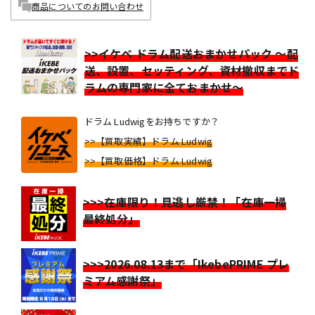
商品についてのお問い合わせ
>>イケベ ドラム配送おまかせパック ～配
送、設置、セッティング、資材撤収までド
ラムの専門家に全ておまかせ～
ドラム Ludwigをお持ちですか？
>>【買取実績】ドラム Ludwig
>>【買取価格】ドラム Ludwig
>>>在庫限り！見逃し厳禁！「在庫一掃
最終処分」
>>>2026.08.13まで「IkebePRIME プレ
ミアム感謝祭」