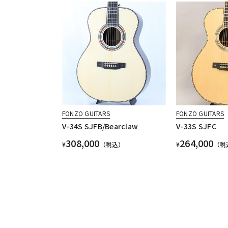
FONZO GUITARS
FONZO GUITARS
V-34S SJFB/Bearclaw
V-33S SJFC
308,000
264,000
¥
（税込）
¥
（税