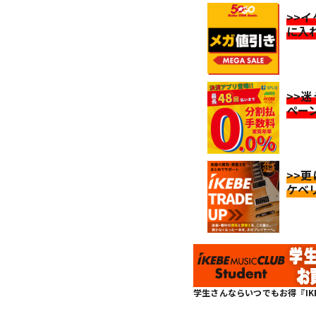
>>
に入
>>
ペー
>>
ケベ
学生さんならいつでもお得『IKEBE 