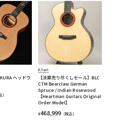
K.Yairi
AKURA ヘッドウ
【決算売り尽くしセール】BLC
CTM Bearclaw German
Spruce / Indian Rosewood
込）
【Heartman Guitars Original
Order Model】
468,999
¥
（税込）