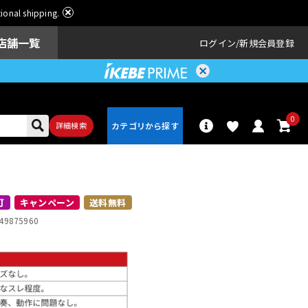
ational shipping.
店舗一覧
ログイン
新規会員登録
0
詳細検索
パーカッショ
ドラム
ン
可
キャンペーン
送料無料
49875960
アンプ
エフェクター