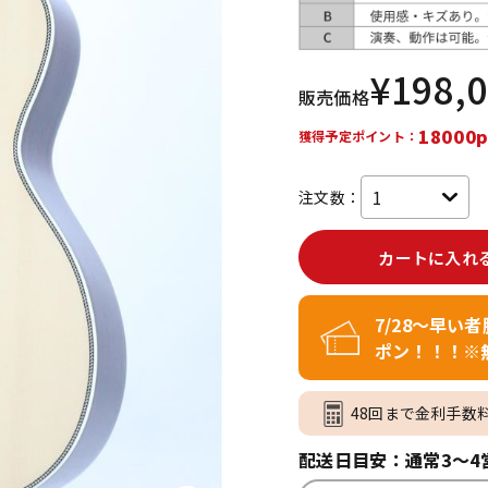
DTM オンラ
レコーディン
イン納品
グ機器
¥
198,
販売価格
ジ
18000p
獲得予定ポイント：
注文数：
カートに入れ
7/28～早い
ポン！！！※
48回まで金利手数
配送日目安：通常3～4