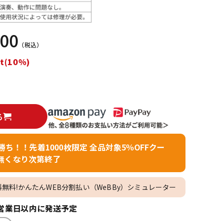
配信/ライブ
楽器アクセサ
機器
リ
000
（税込）
t(10%)
る
者勝ち！！先着1000枚限定 全品対象5％OFFクー
無くなり次第終了
料無料!かんたんWEB分割払い（WeBBy）シミュレーター
営業日以内に発送予定