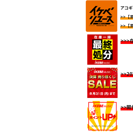
アコギ
>>【
>>【
>>
>>2
>>