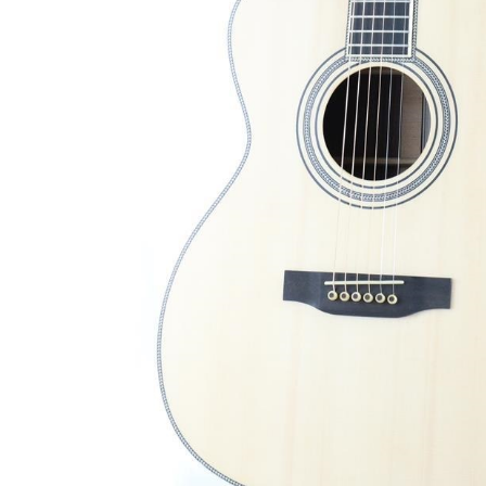
DJ機器
DTM
中古
ヴィンテー