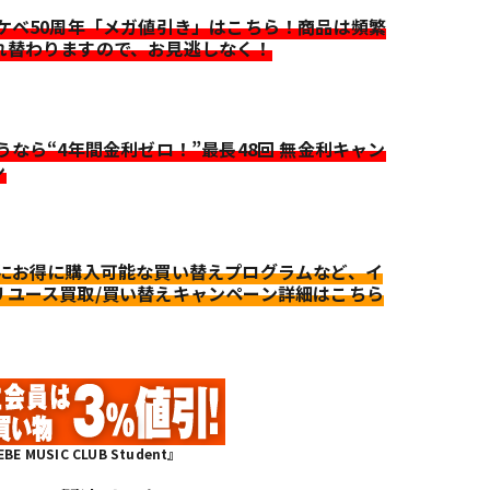
イケベ50周年「メガ値引き」はこちら！商品は頻繁
れ替わりますので、お見逃しなく！
迷うなら“4年間金利ゼロ！”最長48回 無金利キャン
ン
更にお得に購入可能な買い替えプログラムなど、イ
リユース買取/買い替えキャンペーン詳細はこちら
MUSIC CLUB Student』