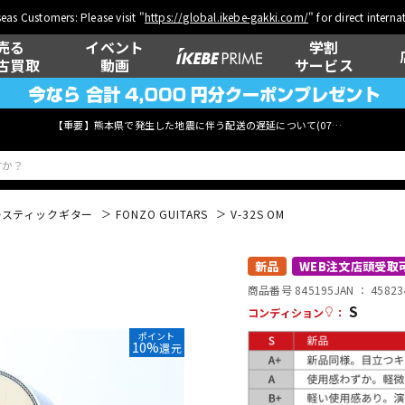
eas Customers: Please visit "
https://global.ikebe-gakki.com/
" for direct intern
売る
イベント
学割
古買取
動画
サービス
【重要】熊本県で発生した地震に伴う配送の遅延について(
07月29日
更新)
ースティックギター
FONZO GUITARS
V-32S OM
ベース
ウクレレ
新品
WEB注文店頭受取
商品番号 845195
JAN ：
45823
S
コンディション
：
ポイント
管楽器
その他楽器
10%
還元