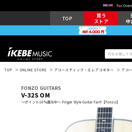
For Overs
買う
TOP
ストア
中
TOP
ONLINE STORE
アコースティック・エレアコギター
アコ
アコギ/エレ
エレキギター
アコ
FONZO GUITARS
V-32S OM
～ポイント10%還元中～ Finger Style Guitar Fair!!【Fonzo】
キーボード
電子ピアノ