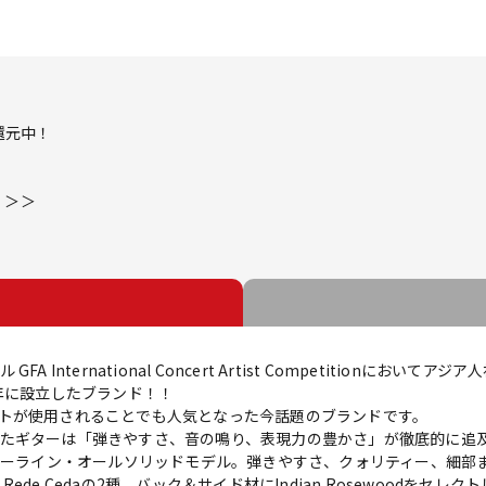
還元中！
！ ＞＞
International Concert Artist Competitionにお
年に設立したブランド！！
トが使用されることでも人気となった今話題のブランドです。
たギターは「弾きやすさ、音の鳴り、表現力の豊かさ」が徹底的に追
トリーライン・オールソリッドモデル。弾きやすさ、クォリティー、細部
stern Rede Cedaの2種、バック＆サイド材にIndian Rosewoo