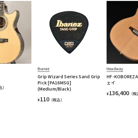
Ibanez
Headway
Grip Wizard Series Sand Grip
HF-KOBOREZ
Pick [PA16MSG]
ェイ
込）
(Medium/Black)
136,400
¥
（税
110
¥
（税込）