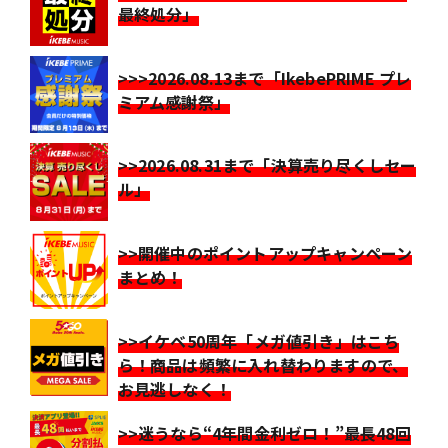
最終処分」
>>>2026.08.13まで「IkebePRIME プレ
ミアム感謝祭」
>>2026.08.31まで「決算売り尽くしセー
ル」
>>開催中のポイントアップキャンペーン
まとめ！
>>イケベ50周年「メガ値引き」はこち
ら！商品は頻繁に入れ替わりますので、
お見逃しなく！
>>迷うなら“4年間金利ゼロ！”最長48回