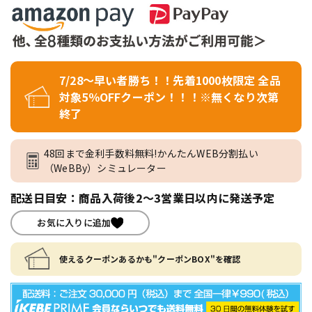
7/28～早い者勝ち！！先着1000枚限定 全品
対象5％OFFクーポン！！！※無くなり次第
終了
48回まで金利手数料無料!かんたんWEB分割払い
（WeBBy）シミュレーター
配送日目安：商品入荷後2～3営業日以内に発送予定
お気に入りに追加
使えるクーポンあるかも"クーポンBOX"を確認