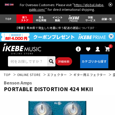
For Overseas Customers: Please visit "
https://global.ikebe-
gakki.com/
" for direct international shipping.
買う
売る
イベント
学割
TOP
店舗一覧
ストア
中古買取
動画
サービス
【重要】熊本県で発生した地震に伴う配送の遅延について(
07月29日
更新)
0
詳細検索
TOP
ONLINE STORE
エフェクター
ギター用エフェクター
Benson Amps
PORTABLE DISTORTION 424 MKII
エレキギター
アコギ/エレアコ