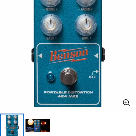
ベース
ウクレレ
ドラム
パーカッション
キーボード
電子ピアノ
管楽器
その他楽器
アンプ
エフェクター
DJ機器
DTM