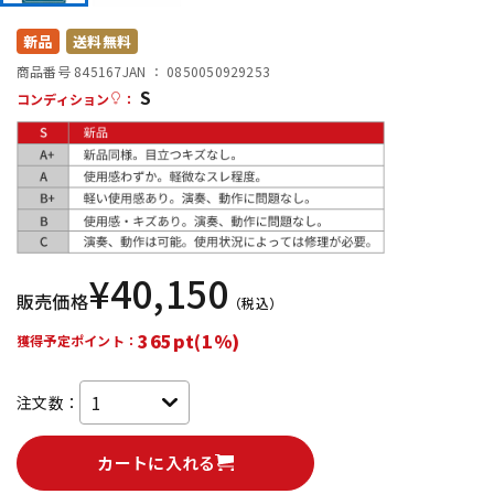
DTM オンライン納品
レコーディング機器
新品
送料無料
商品番号 845167
JAN ：
0850050929253
S
配信/ライブ機器
楽器アクセサリ
コンディション
：
中古
ヴィンテージ
¥
40,150
販売価格
（税込）
365pt(1%)
獲得予定ポイント：
注文数：
カートに入れる