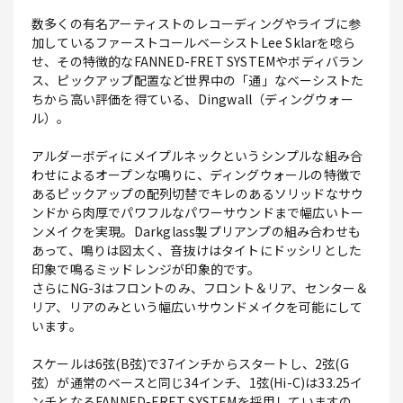
数多くの有名アーティストのレコーディングやライブに参
加しているファーストコールベーシストLee Sklarを唸ら
せ、その特徴的なFANNED-FRET SYSTEMやボディバラン
ス、ピックアップ配置など世界中の「通」なベーシストた
ちから高い評価を得ている、Dingwall（ディングウォー
ル）。
アルダーボディにメイプルネックというシンプルな組み合
わせによるオープンな鳴りに、ディングウォールの特徴で
あるピックアップの配列切替でキレのあるソリッドなサウ
ンドから肉厚でパワフルなパワーサウンドまで幅広いトー
ンメイクを実現。Darkglass製プリアンプの組み合わせも
あって、鳴りは図太く、音抜けはタイトにドッシリとした
印象で鳴るミッドレンジが印象的です。
さらにNG-3はフロントのみ、フロント＆リア、センター＆
リア、リアのみという幅広いサウンドメイクを可能にして
います。
スケールは6弦(B弦)で37インチからスタートし、2弦(G
弦）が通常のベースと同じ34インチ、1弦(Hi-C)は33.25イ
ンチとなるFANNED-FRET SYSTEMを採用していますの