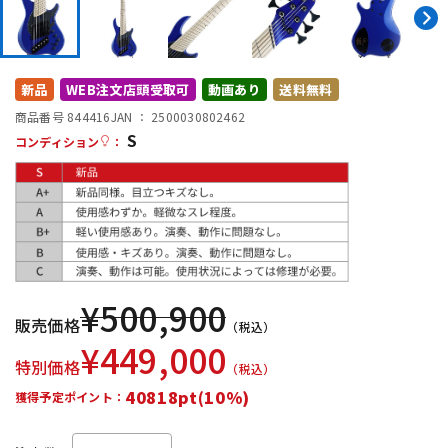
DTM オンライン納品
レコーディング機器
配信/ライブ機器
楽器アクセサリ
新品
WEB注文店頭受取可
動画あり
送料無料
商品番号 844416
JAN ：
2500030802462
S
コンディション
：
中古
ヴィンテージ
¥
500,900
販売価格
（税込）
¥
449,000
特別価格
（税込）
40818pt(10%)
獲得予定ポイント：