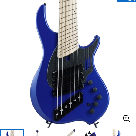
ベース
ウクレレ
ドラム
パーカッション
キーボード
電子ピアノ
管楽器
その他楽器
アンプ
エフェクター
DJ機器
DTM