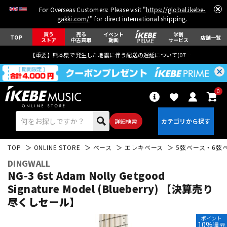
For Overseas Customers: Please visit "
https://global.ikebe-
gakki.com/
" for direct international shipping.
買う
売る
イベント
学割
TOP
店舗一覧
ストア
中古買取
動画
サービス
【重要】熊本県で発生した地震に伴う配送の遅延について(
07月29日
更新)
0
詳細検索
TOP
ONLINE STORE
ベース
エレキベース
5弦ベース・6弦
DINGWALL
NG-3 6st Adam Nolly Getgood
Signature Model (Blueberry) 【決算売り
尽くしセール】
エレキギター
アコギ/エレアコ
ポイント
10%
還元