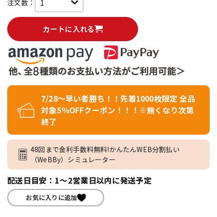
注文数：
カートに入れる
7/28～早い者勝ち！！先着1000枚限定 全品
対象5％OFFクーポン！！！※無くなり次第
終了
48回まで金利手数料無料!かんたんWEB分割払い
（WeBBy）シミュレーター
配送日目安：1～2営業日以内に発送予定
お気に入りに追加