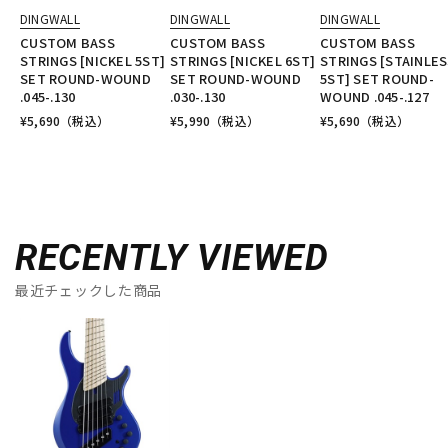
DINGWALL
DINGWALL
DINGWALL
CUSTOM BASS
CUSTOM BASS
CUSTOM BASS
STRINGS [NICKEL 5ST]
STRINGS [NICKEL 6ST]
STRINGS [STAINLE
SET ROUND-WOUND
SET ROUND-WOUND
5ST] SET ROUND-
.045-.130
.030-.130
WOUND .045-.127
¥
5,690
（税込）
¥
5,990
（税込）
¥
5,690
（税込）
RECENTLY VIEWED
最近チェックした商品