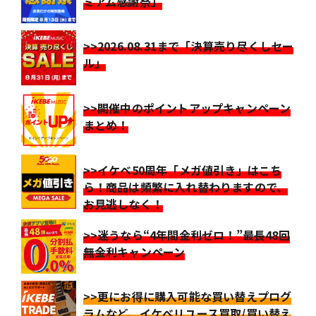
ミアム感謝祭」
>>2026.08.31まで「決算売り尽くしセー
ル」
>>開催中のポイントアップキャンペーン
まとめ！
>>イケベ50周年「メガ値引き」はこち
ら！商品は頻繁に入れ替わりますので、
お見逃しなく！
>>迷うなら“4年間金利ゼロ！”最長48回
無金利キャンペーン
>>更にお得に購入可能な買い替えプログ
ラムなど、イケベリユース買取/買い替え