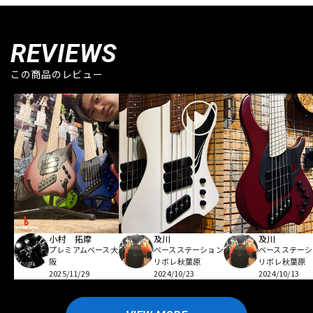
REVIEWS
この商品のレビュー
小村 拓摩
及川
及川
プレミアムベース大
ベースステーション
ベースステーシ
阪
リボレ秋葉原
リボレ秋葉原
2025/11/29
2024/10/23
2024/10/13