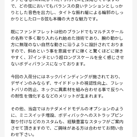
で、どの弦においてもバランスの良いテンションとしっか
りとした音色を出力し、タイトな振れ幅による輪郭のしっ
かりとしたローB弦も本機の大きな魅力です。
既にファンドフレットは他のブランドでもマルチスケール
の名称で多く取り入れられ始めた技術であり、腕の動かし
方に無理のない自然な動きに沿うように設計されておりま
すので、斜めという事を意識せずに弾くと驚くほどに弾き
やすく、37インチという超ロングスケールを全く感じさせ
ないボディバランスになっております。
今回の入荷分にはネックバインディングが施されており、
デザインのみならず、サイドドットの視認性向上、フレッ
トバリの防止、ネックに異素材を組み合わせる事で反りへ
の耐性を強化するなどのメリットが生まれます。
その他、当店ではカナダメイドモデルのオプションのよう
に、ミニスイッチ増設、ボディバックへのストラップピン
取り付けなどのカスタムも、経験豊富なスタッフがご案内
させて頂きますので、ご興味がある方は合わせてお問い合
わせ下さい。