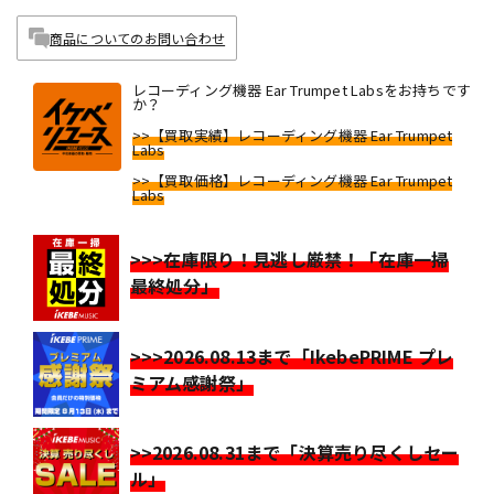
商品についてのお問い合わせ
レコーディング機器 Ear Trumpet Labsをお持ちです
か？
>>【買取実績】レコーディング機器 Ear Trumpet
Labs
>>【買取価格】レコーディング機器 Ear Trumpet
Labs
>>>在庫限り！見逃し厳禁！「在庫一掃
最終処分」
>>>2026.08.13まで「IkebePRIME プレ
ミアム感謝祭」
>>2026.08.31まで「決算売り尽くしセー
ル」