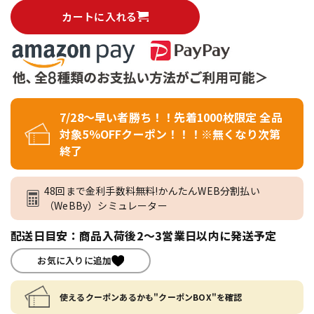
カートに入れる
7/28～早い者勝ち！！先着1000枚限定 全品
対象5％OFFクーポン！！！※無くなり次第
終了
48回まで金利手数料無料!かんたんWEB分割払い
（WeBBy）シミュレーター
配送日目安：商品入荷後2～3営業日以内に発送予定
お気に入りに追加
使えるクーポンあるかも"クーポンBOX"を確認