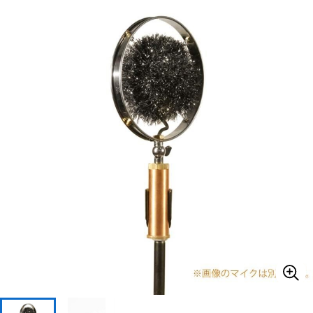
ベース
ウクレレ
ドラム
パーカッション
キーボード
電子ピアノ
管楽器
その他楽器
アンプ
エフェクター
DJ機器
DTM