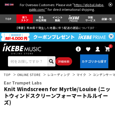
For Overseas Customers: Please visit "
https://global.ikebe-
gakki.com/
" for direct international shipping.
買う
売る
イベント
学割
TOP
店舗一覧
ストア
中古買取
動画
サービス
【重要】熊本県で発生した地震に伴う配送の遅延について(
07月29日
更新)
0
詳細検索
TOP
ONLINE STORE
レコーディング
マイク
コンデンサー
Ear Trumpet Labs
Knit Windscreen for Myrtle/Louise (ニッ
トウィンドスクリーンフォーマートルルイー
ズ)
エレキギター
アコギ/エレアコ