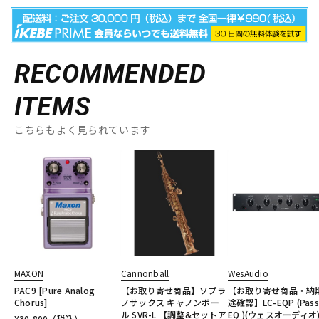
RECOMMENDED
ITEMS
こちらもよく見られています
MAXON
Cannonball
WesAudio
PAC9 [Pure Analog
【お取り寄せ商品】ソプラ
【お取り寄せ商品・納
Chorus]
ノサックス キャノンボー
途確認】LC-EQP (Pass
ル SVR-L 【調整&セットア
EQ )(ウェスオーディオ)
¥
30,800
（税込）