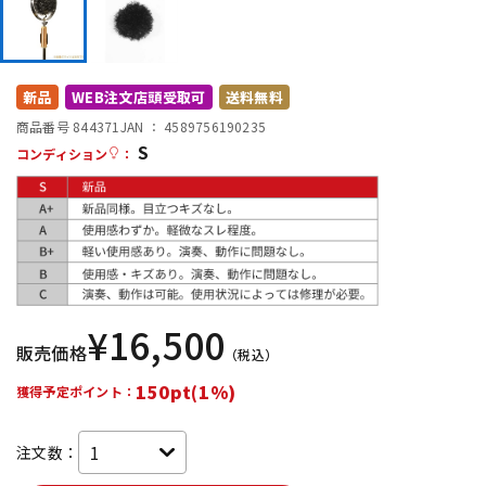
DTM オンライン納品
レコーディング機器
配信/ライブ機器
楽器アクセサリ
新品
WEB注文店頭受取可
送料無料
商品番号 844371
JAN ：
4589756190235
S
コンディション
：
中古
ヴィンテージ
¥
16,500
販売価格
（税込）
150pt(1%)
獲得予定ポイント：
注文数：