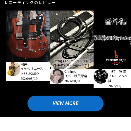
レコーディングのレビュー
向井
イケベリユース
Chihirö
小村 拓摩
IKEBUKURO
リボレ秋葉原店
プレミアムベー
2026/05/19
2026/01/09
阪
2025/12/06
VIEW MORE