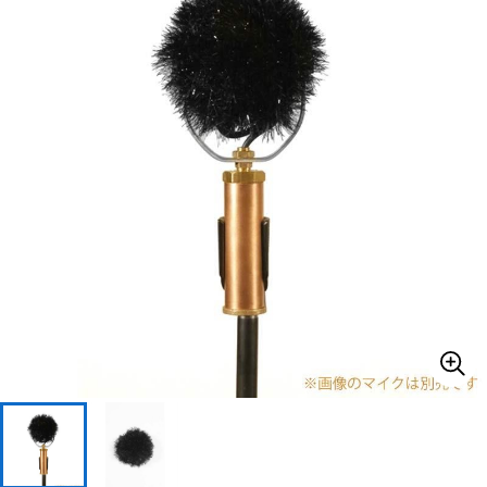
ドラム
パーカッション
キーボード
電子ピアノ
管楽器
その他楽器
アンプ
エフェクター
DJ機器
DTM
DTM オンライン納品
レコーディング機器