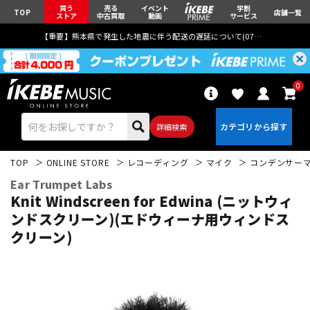
買う
売る
イベント
学割
TOP
店舗一覧
ストア
中古買取
動画
サービス
【重要】熊本県で発生した地震に伴う配送の遅延について(
07月29日
更新)
0
詳細検索
TOP
ONLINE STORE
レコーディング
マイク
コンデンサー
Ear Trumpet Labs
Knit Windscreen for Edwina (ニットウィ
ンドスクリーン)(エドウィーナ用ウィンドス
クリーン)
エレキギター
アコギ/エレアコ
ベース
ウクレレ