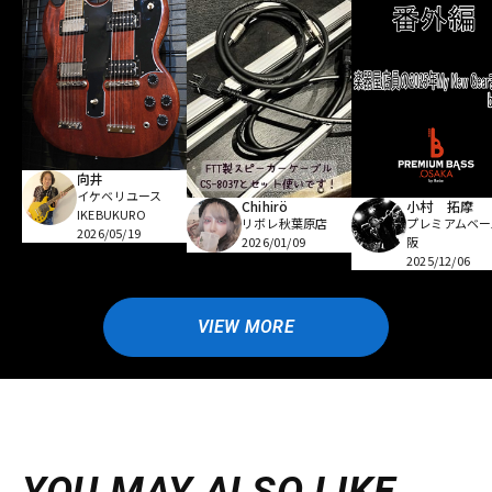
向井
イケベリユース
Chihirö
小村 拓摩
IKEBUKURO
リボレ秋葉原店
プレミアムベー
2026/05/19
2026/01/09
阪
2025/12/06
VIEW MORE