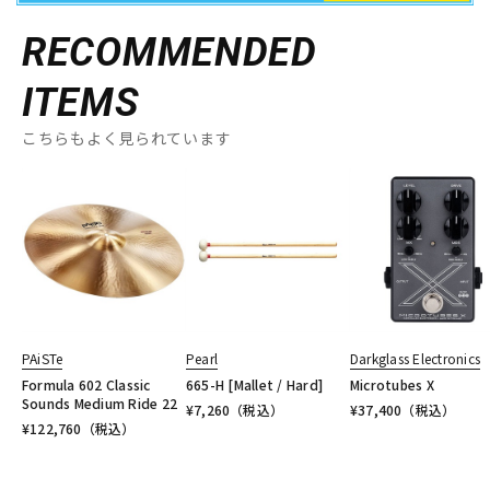
RECOMMENDED
ITEMS
こちらもよく見られています
PAiSTe
Pearl
Darkglass Electronics
Formula 602 Classic
665-H [Mallet / Hard]
Microtubes X
Sounds Medium Ride 22
¥
7,260
（税込）
¥
37,400
（税込）
¥
122,760
（税込）