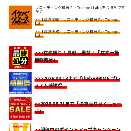
レコーディング機器 Ear Trumpet Labsをお持ちです
か？
>>【買取実績】レコーディング機器 Ear Trumpet
Labs
>>【買取価格】レコーディング機器 Ear Trumpet
Labs
>>>在庫限り！見逃し厳禁！「在庫一掃
最終処分」
>>>2026.08.13まで「IkebePRIME プレ
ミアム感謝祭」
>>2026.08.31まで「決算売り尽くしセー
ル」
>>開催中のポイントアップキャンペーン