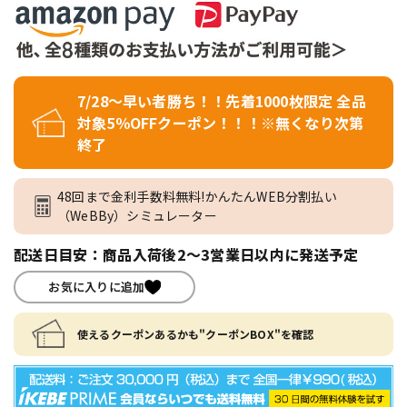
7/28～早い者勝ち！！先着1000枚限定 全品
対象5％OFFクーポン！！！※無くなり次第
終了
48回まで金利手数料無料!かんたんWEB分割払い
（WeBBy）シミュレーター
配送日目安：商品入荷後2～3営業日以内に発送予定
お気に入りに追加
使えるクーポンあるかも"クーポンBOX"を確認