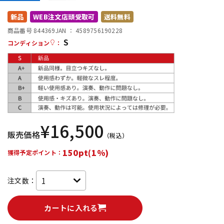
配信/ライブ機器
楽器アクセサリ
新品
WEB注文店頭受取可
送料無料
商品番号 844369
JAN ：
4589756190228
S
コンディション
：
中古
ヴィンテージ
¥
16,500
販売価格
（税込）
150pt(1%)
獲得予定ポイント：
注文数：
カートに入れる