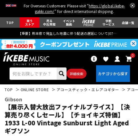
For Overseas Customers: Please visit "
https://global.ikebe-
gakki.com/
" for direct international shipping.
買う
売る
イベント
学割
TOP
店舗一覧
ストア
中古買取
動画
サービス
【重要】熊本県で発生した地震に伴う配送の遅延について(
07月29日
更新)
0
詳細検索
TOP
ONLINE STORE
アコースティック・エレアコギター
アコ
Gibson
【展示入替大放出ファイナルプライス】【決
算売り尽くしセール】【チョイキズ特価】
1933 L-00 Vintage Sunburst Light Aged
エレキギター
アコギ/エレアコ
ギブソン