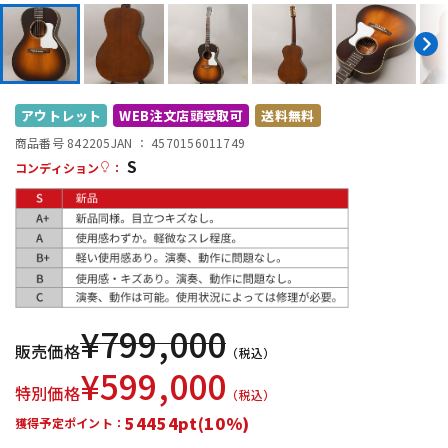
DTM オンライン納品
レコーディング機器
配信/ライブ機器
楽器アクセサリ
アウトレット
WEB注文店頭受取可
送料無料
商品番号 842205
JAN ：
4570156011749
中古
ヴィンテージ
S
コンディション
：
¥
799,000
販売価格
（税込）
¥
599,000
特別価格
（税込）
54454pt(10%)
獲得予定ポイント：