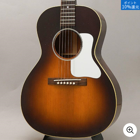
ポイント
10%
還元
ベース
ウクレレ
ドラム
パーカッション
キーボード
電子ピアノ
管楽器
その他楽器
アンプ
エフェクター
DJ機器
DTM