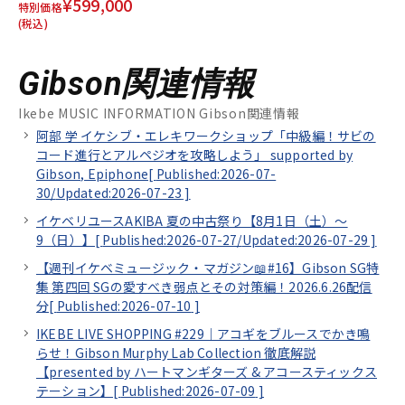
¥599,000
特別価格
(税込)
Gibson関連情報
Ikebe MUSIC INFORMATION Gibson関連情報
阿部 学 イケシブ・エレキワークショップ「中級編！サビの
コード進行とアルペジオを攻略しよう」 supported by
Gibson, Epiphone[
Published:2026-07-
30/
Updated:2026-07-23
]
イケベリユースAKIBA 夏の中古祭り【8月1日（土）～
9（日）】[
Published:2026-07-27/
Updated:2026-07-29
]
【週刊イケベミュージック・マガジン📖#16】Gibson SG特
集 第四回 SGの愛すべき弱点とその対策編！2026.6.26配信
分[
Published:2026-07-10
]
IKEBE LIVE SHOPPING #229｜アコギをブルースでかき鳴
らせ！Gibson Murphy Lab Collection 徹底解説
【presented by ハートマンギターズ & アコースティックス
テーション】[
Published:2026-07-09
]