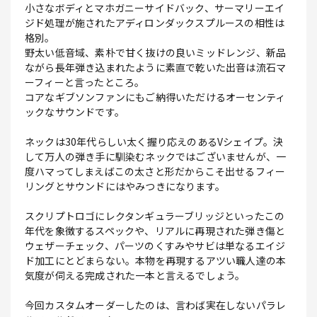
小さなボディとマホガニーサイドバック、サーマリーエイ
ジド処理が施されたアディロンダックスプルースの相性は
格別。
野太い低音域、素朴で甘く抜けの良いミッドレンジ、新品
ながら長年弾き込まれたように素直で乾いた出音は流石マ
ーフィーと言ったところ。
コアなギブソンファンにもご納得いただけるオーセンティ
ックなサウンドです。
ネックは30年代らしい太く握り応えのあるVシェイプ。決
して万人の弾き手に馴染むネックではございませんが、一
度ハマってしまえばこの太さと形だからこそ出せるフィー
リングとサウンドにはやみつきになります。
スクリプトロゴにレクタンギュラーブリッジといったこの
年代を象徴するスペックや、リアルに再現された弾き傷と
ウェザーチェック、パーツのくすみやサビは単なるエイジ
ド加工にとどまらない。本物を再現するアツい職人達の本
気度が伺える完成された一本と言えるでしょう。
今回カスタムオーダーしたのは、言わば実在しないパラレ