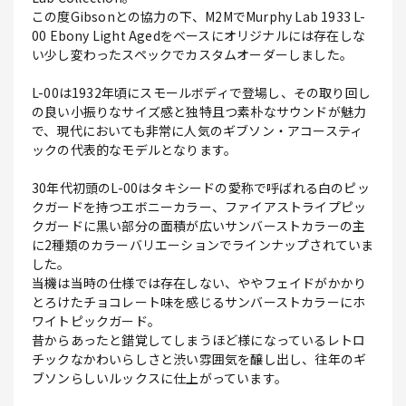
この度Gibsonとの協力の下、M2MでMurphy Lab 1933 L-
00 Ebony Light Agedをベースにオリジナルには存在しな
い少し変わったスペックでカスタムオーダーしました。
L-00は1932年頃にスモールボディで登場し、その取り回し
の良い小振りなサイズ感と独特且つ素朴なサウンドが魅力
で、現代においても非常に人気のギブソン・アコースティ
ックの代表的なモデルとなります。
30年代初頭のL-00はタキシードの愛称で呼ばれる白のピッ
クガードを持つエボニーカラー、ファイアストライプピッ
クガードに黒い部分の面積が広いサンバーストカラーの主
に2種類のカラーバリエーションでラインナップされていま
した。
当機は当時の仕様では存在しない、ややフェイドがかかり
とろけたチョコレート味を感じるサンバーストカラーにホ
ワイトピックガード。
昔からあったと錯覚してしまうほど様になっているレトロ
チックなかわいらしさと渋い雰囲気を醸し出し、往年のギ
ブソンらしいルックスに仕上がっています。