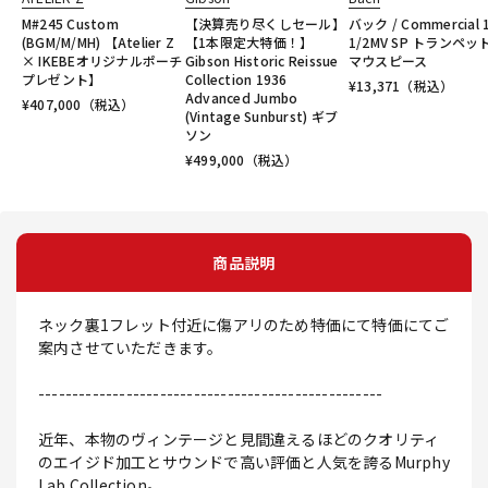
M#245 Custom
【決算売り尽くしセール】
バック / Commercial 
(BGM/M/MH) 【Atelier Z
【1本限定大特価！】
1/2MV SP トランペッ
× IKEBEオリジナルポーチ
Gibson Historic Reissue
マウスピース
プレゼント】
Collection 1936
¥
13,371
（税込）
Advanced Jumbo
¥
407,000
（税込）
(Vintage Sunburst) ギブ
ソン
¥
499,000
（税込）
商品説明
ネック裏1フレット付近に傷アリのため特価にて特価にてご
案内させていただきます。
---------------------------------------------------
近年、本物のヴィンテージと見間違えるほどのクオリティ
のエイジド加工とサウンドで高い評価と人気を誇るMurphy
Lab Collection。