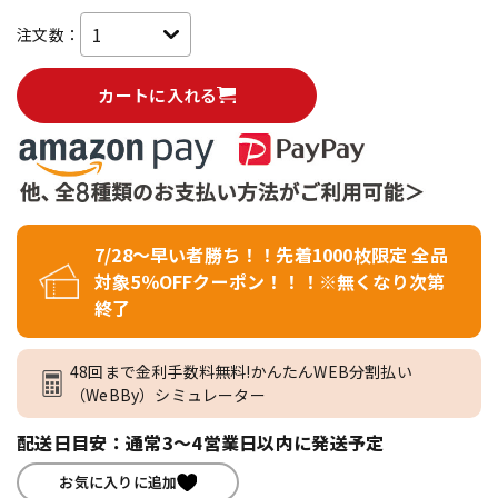
注文数：
カートに入れる
7/28～早い者勝ち！！先着1000枚限定 全品
対象5％OFFクーポン！！！※無くなり次第
終了
48回まで金利手数料無料!かんたんWEB分割払い
（WeBBy）シミュレーター
配送日目安：通常3～4営業日以内に発送予定
お気に入りに追加