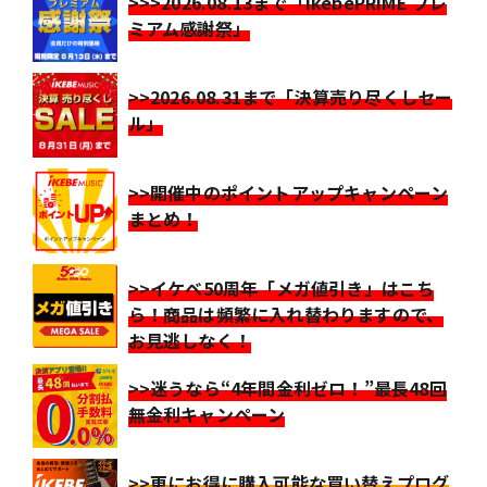
>>>2026.08.13まで「IkebePRIME プレ
ミアム感謝祭」
>>2026.08.31まで「決算売り尽くしセー
ル」
>>開催中のポイントアップキャンペーン
まとめ！
>>イケベ50周年「メガ値引き」はこち
ら！商品は頻繁に入れ替わりますので、
お見逃しなく！
>>迷うなら“4年間金利ゼロ！”最長48回
無金利キャンペーン
>>更にお得に購入可能な買い替えプログ