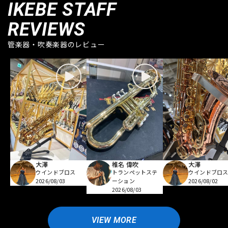
IKEBE STAFF
REVIEWS
管楽器・吹奏楽器のレビュー
大澤
椎名 偉吹
大澤
ウインドブロス
トランペットステ
ウインドブロ
2026/08/03
ーション
2026/08/02
2026/08/03
VIEW MORE