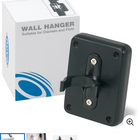
ベース
ウクレレ
ドラム
パーカッション
キーボード
電子ピアノ
管楽器
その他楽器
アンプ
エフェクター
DJ機器
DTM