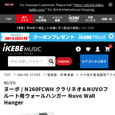
For Overseas Customers: Please visit "
https://global.ikebe-
gakki.com/
" for direct international shipping.
買う
売る
イベント
学割
TOP
店舗一覧
ストア
中古買取
動画
サービス
【重要】熊本県で発生した地震に伴う配送の遅延について(
07月29日
更新)
0
詳細検索
TOP
ONLINE STORE
管楽器・吹奏楽器
その他木管楽器用アク
NUVO
ヌーボ / N260FCWH クラリネオ＆NUVOフ
ルート用ウォールハンガー Nuvo Wall
Hanger
エレキギター
アコギ/エレアコ