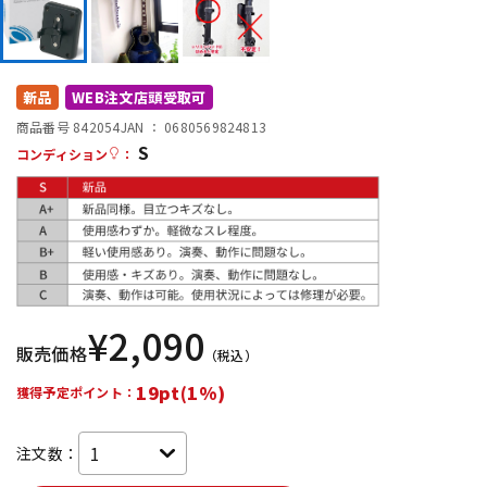
DTM オンライン納品
レコーディング機器
配信/ライブ機器
楽器アクセサリ
新品
WEB注文店頭受取可
商品番号 842054
JAN ：
0680569824813
S
コンディション
：
中古
ヴィンテージ
¥
2,090
販売価格
（税込）
19pt(1%)
獲得予定ポイント：
注文数：