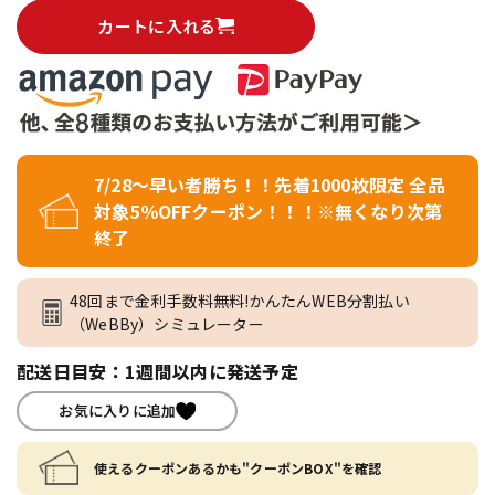
カートに入れる
7/28～早い者勝ち！！先着1000枚限定 全品
対象5％OFFクーポン！！！※無くなり次第
終了
48回まで金利手数料無料!かんたんWEB分割払い
（WeBBy）シミュレーター
配送日目安：1週間以内に発送予定
お気に入りに追加
使えるクーポンあるかも"クーポンBOX"を確認