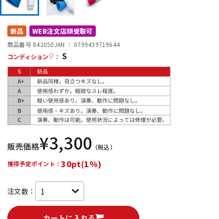
DTM オンライン納品
レコーディング機器
新品
WEB注文店頭受取可
配信/ライブ機器
楽器アクセサリ
商品番号 842050
JAN ：
0799439719644
S
コンディション
：
中古
ヴィンテージ
¥
3,300
販売価格
（税込）
30pt(1%)
獲得予定ポイント：
注文数：
カートに入れる