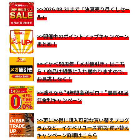
>>2026.08.31まで「決算売り尽くしセー
ル」
>>開催中のポイントアップキャンペーン
まとめ！
>>イケベ50周年「メガ値引き」はこち
ら！商品は頻繁に入れ替わりますので、
お見逃しなく！
>>迷うなら“4年間金利ゼロ！”最長48回
無金利キャンペーン
>>更にお得に購入可能な買い替えプログ
ラムなど、イケベリユース買取/買い替え
キャンペーン詳細はこちら