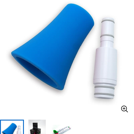
ベース
ウクレレ
ドラム
パーカッション
キーボード
電子ピアノ
管楽器
その他楽器
アンプ
エフェクター
DJ機器
DTM