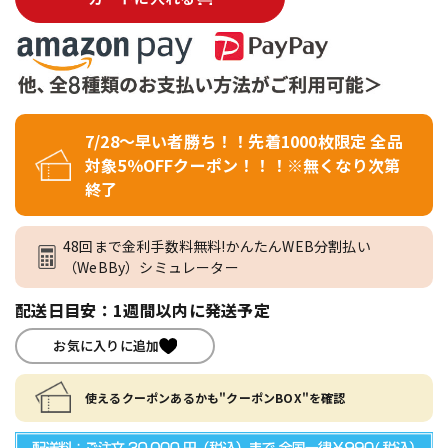
7/28～早い者勝ち！！先着1000枚限定 全品
対象5％OFFクーポン！！！※無くなり次第
終了
48回まで金利手数料無料!かんたんWEB分割払い
（WeBBy）シミュレーター
配送日目安：1週間以内に発送予定
お気に入りに追加
使えるクーポンあるかも"クーポンBOX"を確認