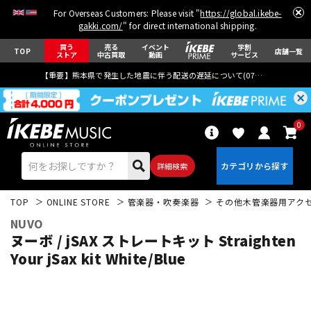
For Overseas Customers: Please visit "
https://global.ikebe-
gakki.com/
" for direct international shipping.
買う
売る
イベント
学割
TOP
店舗一覧
ストア
中古買取
動画
サービス
【重要】熊本県で発生した地震に伴う配送の遅延について(
07月29日
更新)
0
詳細検索
TOP
ONLINE STORE
管楽器・吹奏楽器
その他木管楽器用アク
NUVO
ヌーボ / jSAX ストレートキット Straighten
Your jSax kit White/Blue
エレキギター
アコギ/エレアコ