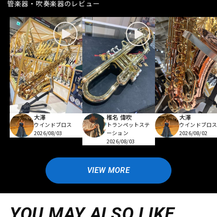
管楽器・吹奏楽器のレビュー
大澤
椎名 偉吹
大澤
ウインドブロス
トランペットステ
ウインドブロ
2026/08/03
ーション
2026/08/02
2026/08/03
VIEW MORE
YOU MAY ALSO LIKE