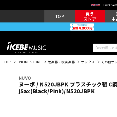
For Overs
買う
TOP
ストア
中
TOP
ONLINE STORE
管楽器・吹奏楽器
サックス
その他サ
アコギ/エレ
エレキギター
アコ
NUVO
ヌーボ / N520JBPK プラスチック製 
jSax(Black/Pink)/N520JBPK
キーボード
電子ピアノ