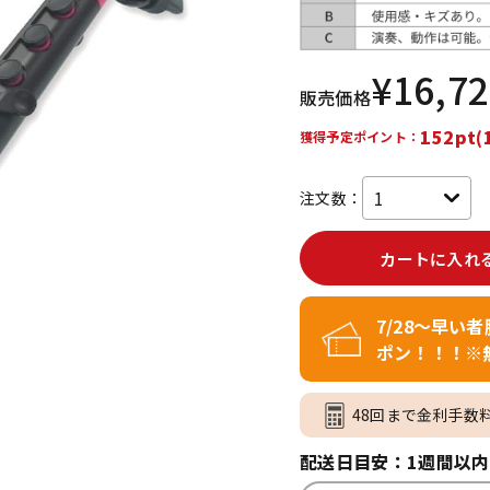
DTM オンラ
レコーディン
イン納品
グ機器
¥
16,7
販売価格
ジ
152pt(
獲得予定ポイント：
注文数：
カートに入れ
7/28～早い
ポン！！！※
48回まで金利手数
配送日目安：1週間以