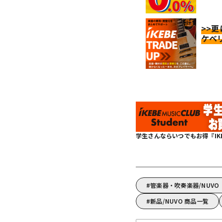
>>
ケベ
学生さんならいつでもお得『IKEBE 
管楽器・吹奏楽器/NUV
新品/NUVO 商品一覧