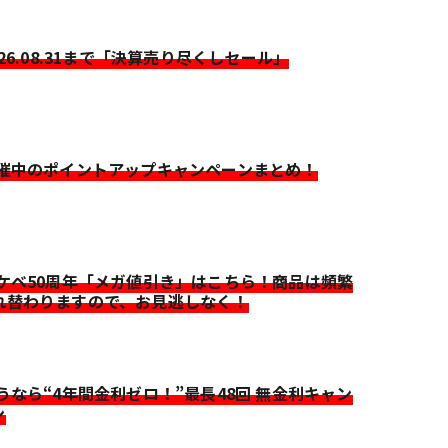
026.08.31まで「決算売り尽くしセール」
開催中のポイントアップキャンペーンまとめ！
イケベ50周年「メガ値引き」はこちら！商品は頻繁
れ替わりますので、お見逃しなく！
迷うなら“4年間金利ゼロ！”最長48回 無金利キャン
ン