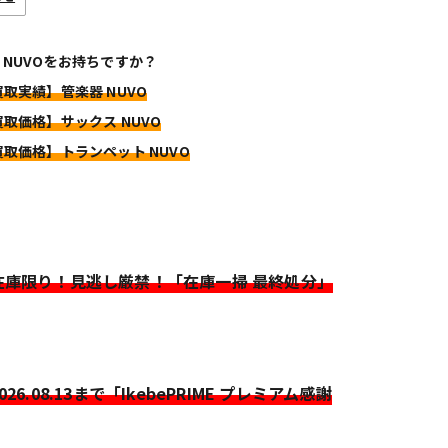
 NUVOをお持ちですか？
買取実績】管楽器 NUVO
買取価格】サックス NUVO
買取価格】トランペット NUVO
>在庫限り！見逃し厳禁！「在庫一掃 最終処分」
2026.08.13まで「IkebePRIME プレミアム感謝