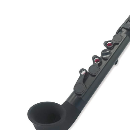
DJ機器
DTM
中古
ヴィンテー