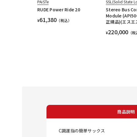
PAiSTe
SSL(Solid State L
RUDE Power Ride 20
Stereo Bus C
Module (API
61,380
¥
（税込）
正規品)(エスエ
220,000
¥
（税
商品説明
C調運指の簡単サックス