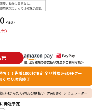
配信/ライブ
楽器アクセサ
機器
リ
20
（税込）
1%)
る
者勝ち！！先着1000枚限定 全品対象5％OFFクー
無くなり次第終了
料無料!かんたんWEB分割払い（WeBBy）シミュレーター
内に発送予定