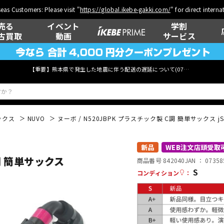
eas Customers: Please visit "
https://global.ikebe-gakki.com/
" for direct intern
売る
イベント
学割
古買取
動画
サービス
【重要】熊本県で発生した地震に伴う配送の遅延について(
07月29日
更新)
ックス
NUVO
ヌーボ / N520JBPK プラスチック製 C調 簡単サックス jSax(B
ベース
ウクレレ
新品
WEB注文店頭受取
C調 簡単サックス
商品番号 842040
JAN ：
07358
S
コンディション
：
管楽器
その他楽器