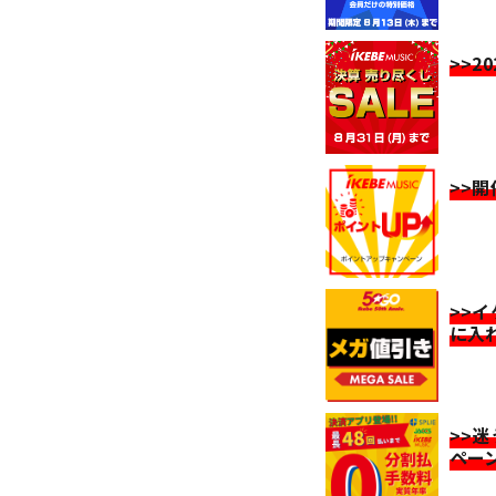
>>2
>>
>>
に入
>>
ペー