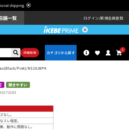
ational shipping.
店舗一覧
ログイン
新規会員登録
0
詳細検索
lack/Pink)/N520JBPK
パーカッショ
ドラム
ン
可
弾きやすい
50173283
アンプ
エフェクター