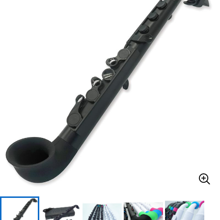
ベース
ウクレレ
ドラム
パーカッション
キーボード
電子ピアノ
管楽器
その他楽器
アンプ
エフェクター
DJ機器
DTM