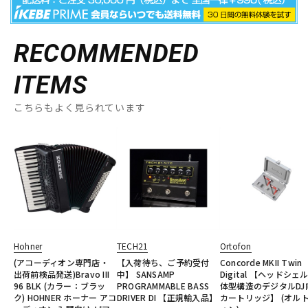
RECOMMENDED
ITEMS
こちらもよく見られています
Hohner
TECH21
Ortofon
(アコーディオン専門店・
【入荷待ち、ご予約受付
Concorde MKII Twin
出荷前検品発送)Bravo III
中】 SANSAMP
Digital 【ヘッドシェ
96 BLK (カラー：ブラッ
PROGRAMMABLE BASS
体型構造のデジタルDJ
ク) HOHNER ホーナー アコ
DRIVER DI 【正規輸入品】
カートリッジ】 (オル