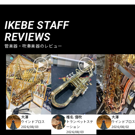
IKEBE STAFF
REVIEWS
管楽器・吹奏楽器のレビュー
大澤
椎名 偉吹
大澤
ウインドブロス
トランペットステ
ウインドブロ
2026/08/03
ーション
2026/08/02
2026/08/03