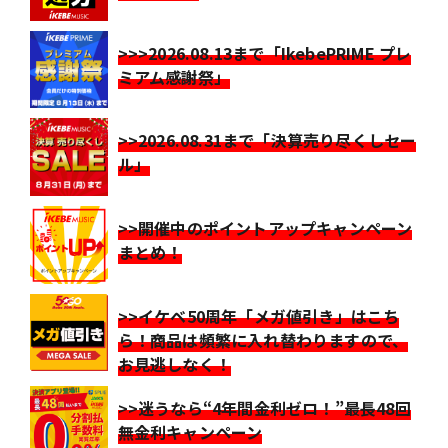
>>>2026.08.13まで「IkebePRIME プレ
ミアム感謝祭」
>>2026.08.31まで「決算売り尽くしセー
ル」
>>開催中のポイントアップキャンペーン
まとめ！
>>イケベ50周年「メガ値引き」はこち
ら！商品は頻繁に入れ替わりますので、
お見逃しなく！
>>迷うなら“4年間金利ゼロ！”最長48回
無金利キャンペーン