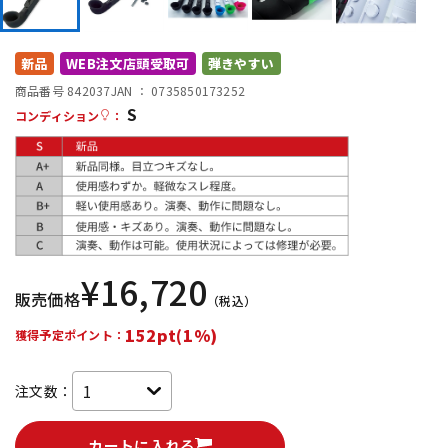
DTM オンライン納品
レコーディング機器
新品
WEB注文店頭受取可
弾きやすい
配信/ライブ機器
楽器アクセサリ
商品番号 842037
JAN ：
0735850173252
S
コンディション
：
中古
ヴィンテージ
¥
16,720
販売価格
（税込）
152pt(1%)
獲得予定ポイント：
注文数：
カートに入れる