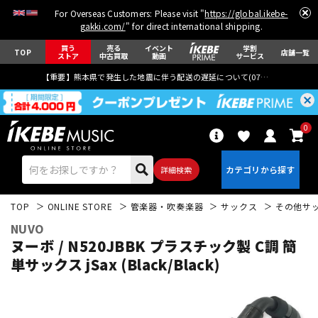
For Overseas Customers: Please visit "
https://global.ikebe-
gakki.com/
" for direct international shipping.
買う
売る
イベント
学割
TOP
店舗一覧
ストア
中古買取
動画
サービス
【重要】熊本県で発生した地震に伴う配送の遅延について(
07月29日
更新)
0
詳細検索
TOP
ONLINE STORE
管楽器・吹奏楽器
サックス
その他サ
NUVO
ヌーボ / N520JBBK プラスチック製 C調 簡
単サックス jSax (Black/Black)
エレキギター
アコギ/エレアコ