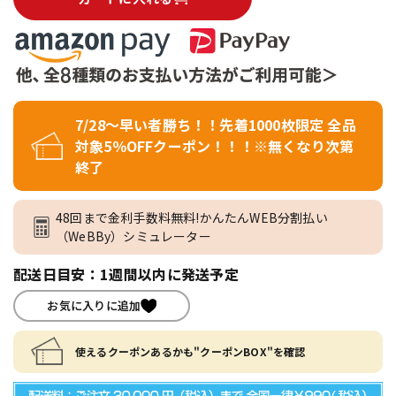
7/28～早い者勝ち！！先着1000枚限定 全品
対象5％OFFクーポン！！！※無くなり次第
終了
48回まで金利手数料無料!かんたんWEB分割払い
（WeBBy）シミュレーター
配送日目安：1週間以内に発送予定
お気に入りに追加
使えるクーポンあるかも"クーポンBOX"を確認