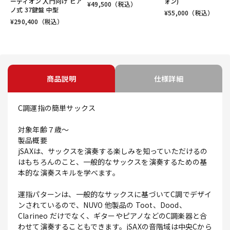
ーディオン 入門向け ピア
ォン)
¥
49,500
（税込）
ノ式 37鍵盤 中型
¥
55,000
（税込）
¥
290,400
（税込）
商品説明
仕様詳細
C調運指の簡単サックス
対象年齢７歳～
製品概要
jSAXは、サックスを演奏する楽しみを知っていただけるの
はもちろんのこと、一般的なサックスを演奏するための基
本的な演奏スキルを学べます。
運指パターンは、一般的なサックスに基づいてC調でデザイ
ンされているので、NUVO 他製品の Toot、Dood、
Clarineo だけでなく、ギターやピアノなどのC調楽器と合
わせて演奏することもできます。jSAXの音階域は中央Cから