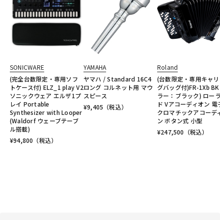
SONICWARE
YAMAHA
Roland
(完全台数限定・専用ソフ
ヤマハ / Standard 16C4
(台数限定・専用キャリ
トケース付) ELZ_1 play V2
ロング コルネット用 マウ
グバッグ付)FR-1Xb BK
ソニックウェア エルザ1プ
スピース
ラー：ブラック) ロー
レイ Portable
ド Vアコーディオン 電
¥
9,405
（税込）
Synthesizer with Looper
クロマチックアコーデ
(Waldorf ウェーブテーブ
ン ボタン式 小型
ル搭載)
¥
247,500
（税込）
¥
94,800
（税込）