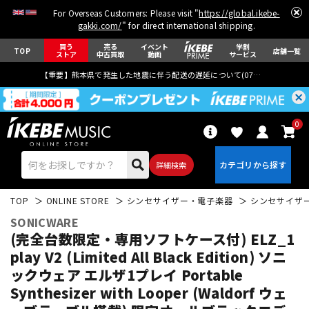
For Overseas Customers: Please visit "
https://global.ikebe-
gakki.com/
" for direct international shipping.
買う
売る
イベント
学割
TOP
店舗一覧
ストア
中古買取
動画
サービス
【重要】熊本県で発生した地震に伴う配送の遅延について(
07月29日
更新)
0
詳細検索
TOP
ONLINE STORE
シンセサイザー・電子楽器
シンセサイザ
SONICWARE
(完全台数限定・専用ソフトケース付) ELZ_1
play V2 (Limited All Black Edition) ソニ
ックウェア エルザ1プレイ Portable
エレキギター
アコギ/エレアコ
Synthesizer with Looper (Waldorf ウェ