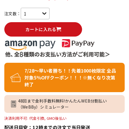
注文数：
カートに入れる
7/28～早い者勝ち！！先着1000枚限定 全品
対象5％OFFクーポン！！！※無くなり次第
終了
48回まで金利手数料無料!かんたんWEB分割払い
（WeBBy）シミュレーター
決済利用不可: 代金引換, GMO後払い
配送日目安：12時までの注文で当日発送