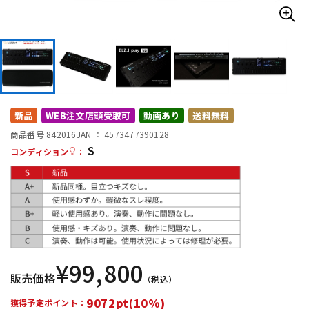
DTM オンライン納品
レコーディング機器
配信/ライブ機器
楽器アクセサリ
中古
ヴィンテージ
新品
WEB注文店頭受取可
動画あり
送料無料
商品番号 842016
JAN ：
4573477390128
S
コンディション
：
¥
99,800
販売価格
（税込）
9072pt(10%)
獲得予定ポイント：