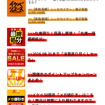
すか？
>>【買取実績】シンセサイザー・電子楽器
SONICWARE
>>【買取価格】シンセサイザー・電子楽器
SONICWARE
>>>在庫限り！見逃し厳禁！「在庫一掃
最終処分」
>>2026.08.31まで「決算売り尽くしセー
ル」
>>開催中のポイントアップキャンペーン
まとめ！
>>イケベ50周年「メガ値引き」はこち
ら！商品は頻繁に入れ替わりますので、