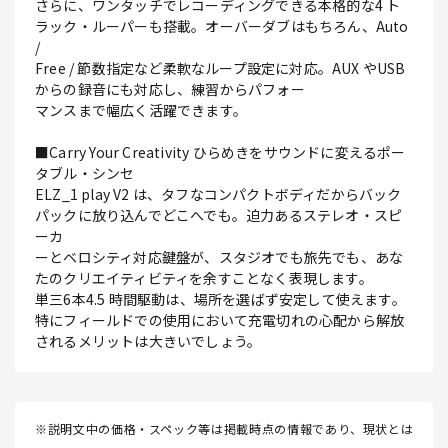
さらに、ワンタッチでレコーディングできる本格的な4 ト
ラック・ルーパーも搭載。オーバーダブはもちろん、Auto
/
Free / 節数指定など柔軟なループ設定に対応。AUX やUSB
からの録音にも対応し、練習からパフォー
マンスまで幅広く活躍できます。
■Carry Your Creativity ひらめきをサウンドに変えるポー
タブル・シンセ
ELZ_1 play V2 は、タフなコンパクトボディだからバック
パックに放り込んでどこへでも。迫力あるステレオ・スピ
ーカ
ーとベロシティ対応鍵盤が、スタジオでも旅先でも、あな
たのクリエイティビティを余すことなく表現します。
単三6本4.5 時間駆動は、場所を選ばず安定して使えます。
特にフィールドでの使用において充電切れの心配から解放
されるメリットは大きいでしょう。
※説明文中の価格・スペック等は掲載時点の情報であり、現状とは