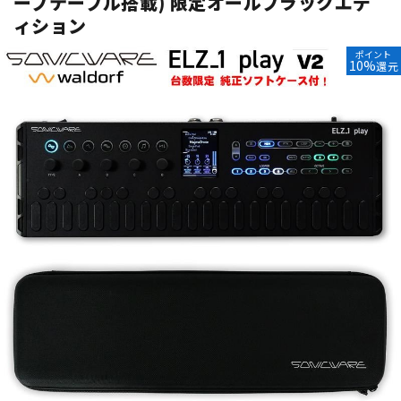
ーブテーブル搭載) 限定オールブラックエデ
ィション
ベース
ウクレレ
ポイント
10%
還元
ドラム
パーカッション
キーボード
電子ピアノ
管楽器
その他楽器
アンプ
エフェクター
DJ機器
DTM