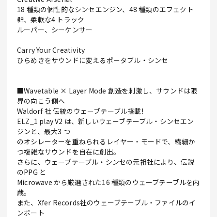
18 種類の個性的なシンセエンジン、48 種類のエフェクト
群、柔軟な4 トラック
ルーパー、シーケンサー
Carry Your Creativity
ひらめきをサウンドに変えるポータブル・シンセ
■Wavetable × Layer Mode 創造を刺激し、サウンドは限
界の向こう側へ
Waldorf 社 伝統のウェーブテーブル搭載!
ELZ_1 play V2 は、新しいウェーブテーブル・シンセエン
ジンと、最大3 つ
のオシレーターを重ねられるレイヤー・モードで、繊細か
つ複雑なサウンドを自在に創出。
さらに、ウェーブテーブル・シンセの元祖社により、伝説
のPPG と
Microwave から厳選された16 種類のウェーブテーブルを内
蔵。
また、Xfer Records社のウェーブテーブル・ファイルのイ
ンポート