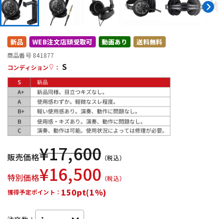
配信/ライブ機器
楽器アクセサリ
新品
WEB注文店頭受取可
動画あり
送料無料
中古
ヴィンテージ
商品番号 841877
S
コンディション
：
¥
17,600
販売価格
（税込）
¥
16,500
特別価格
（税込）
150pt(1%)
獲得予定ポイント：