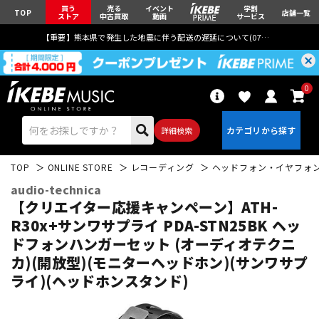
買う
売る
イベント
学割
TOP
店舗一覧
ストア
中古買取
動画
サービス
【重要】熊本県で発生した地震に伴う配送の遅延について(
07月29日
更新)
0
詳細検索
TOP
ONLINE STORE
レコーディング
ヘッドフォン・イヤフォ
audio-technica
【クリエイター応援キャンペーン】ATH-
R30x+サンワサプライ PDA-STN25BK ヘッ
ドフォンハンガーセット (オーディオテクニ
エレキギター
アコギ/エレアコ
カ)(開放型)(モニターヘッドホン)(サンワサプ
ライ)(ヘッドホンスタンド)
ベース
ウクレレ