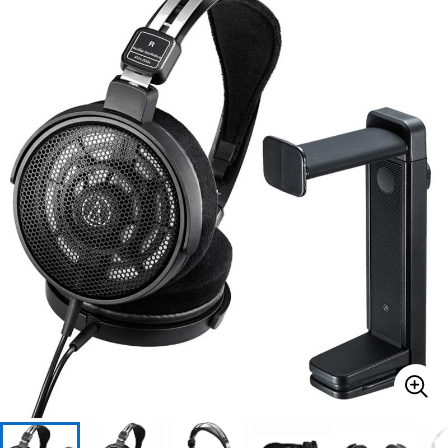
ドラム
パーカッション
キーボード
電子ピアノ
管楽器
その他楽器
アンプ
エフェクター
DJ機器
DTM
DTM オンライン納品
レコーディング機器