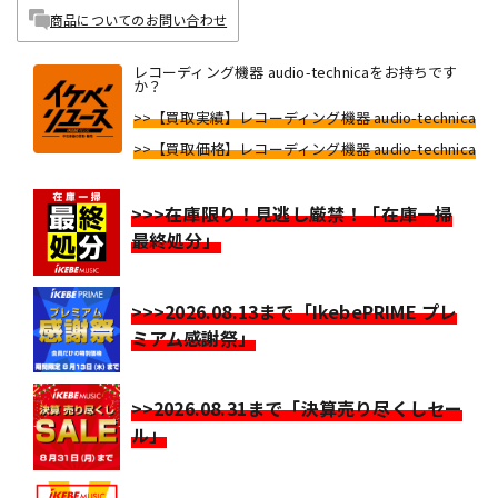
商品についてのお問い合わせ
レコーディング機器 audio-technicaをお持ちです
か？
>>【買取実績】レコーディング機器 audio-technica
>>【買取価格】レコーディング機器 audio-technica
>>>在庫限り！見逃し厳禁！「在庫一掃
最終処分」
>>>2026.08.13まで「IkebePRIME プレ
ミアム感謝祭」
>>2026.08.31まで「決算売り尽くしセー
ル」