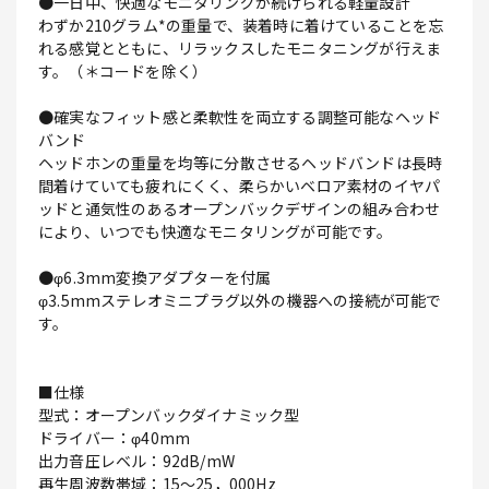
●一日中、快適なモニタリングが続けられる軽量設計
わずか210グラム*の重量で、装着時に着けていることを忘
れる感覚とともに、リラックスしたモニタニングが行えま
す。（＊コードを除く）
●確実なフィット感と柔軟性を両立する調整可能なヘッド
バンド
ヘッドホンの重量を均等に分散させるヘッドバンドは長時
間着けていても疲れにくく、柔らかいベロア素材のイヤパ
ッドと通気性のあるオープンバックデザインの組み合わせ
により、いつでも快適なモニタリングが可能です。
●φ6.3mm変換アダプターを付属
φ3.5mmステレオミニプラグ以外の機器への接続が可能で
す。
■仕様
型式：オープンバックダイナミック型
ドライバー：φ40mm
出力音圧レベル：92dB/mW
再生周波数帯域：15～25，000Hz