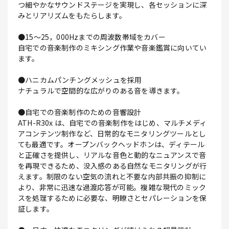
つ細やかなサウンドステージを実現し、各セッションに深
みとリアリズムをもたらします。
●15～25，000Hzまでの周波数帯域をカバー
自宅での音楽制作のミキシング作業や音楽鑑賞に向いてい
ます。
●ハニカムパンチングメッシュを採用
ナチュラルで空間的な広がりのある音を導きます。
●自宅での音楽制作のための音響設計
ATH-R30x は、自宅での音楽制作をはじめ、マルチメディ
アコンテンツ制作など、日常的なモニタリングツールとし
ても最適です。オープンバックヘッドホンは、ディテール
と正確さを提供し、リアルな音色と動的なニュアンスで音
を再現できるため、没入感のある自然なモニタリングが行
えます。制限のない空気の流れと不要な内部共振の抑制に
より、非常に迅速な過渡応答が可能。複雑な現代のミック
スを処理するために必要な、明瞭さとセパレーションを保
証します。