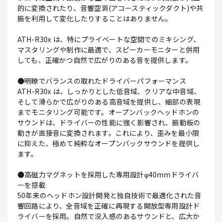
的に変換されたり、音響空洞(アコースティックダクト)や共
振を利用して変化したりすることはありません。
ATH-R30x は、特にプライベートな空間でのミキシング、
マスタリングや制作に最適で、スピーカーモニターと併用
しても、正確かつ自然で広がりのある音を提供します。
●明瞭でバランスの取れたドライバーパフォーマンス
ATH-R30x は、しっかりとした低音域、クリアな中音域、
そして滑らかで広がりのある高音域を提供し、細部の表現
までモニタリング可能です。オープンバックヘッドホンの
サウンドは、ドライバーの性能に強く影響され、振動板の
動きが直接音に変換されます。これにより、歪みを最小限
に抑えた、極めて純粋なオープンバックサウンドを提供し
ます。
●高磁力マグネットを採用した専用設計φ40mmドライバ
ーを搭載
50年来のヘッドホン設計開発と独自技術で最適化された音
響回路により、全音域を正確に再現する開放型専用設計ド
ライバーを採用。自然で没入感のあるサウンドと、広大か