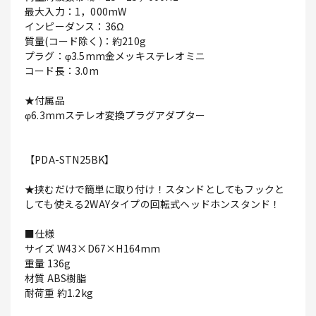
最大入力：1，000mW
インピーダンス：36Ω
質量(コード除く)：約210g
プラグ：φ3.5mm金メッキステレオミニ
コード長：3.0m
★付属品
φ6.3mmステレオ変換プラグアダプター
【PDA-STN25BK】
★挟むだけで簡単に取り付け！スタンドとしてもフックと
しても使える2WAYタイプの回転式ヘッドホンスタンド！
■仕様
サイズ W43×D67×H164mm
重量 136g
材質 ABS樹脂
耐荷重 約1.2kg