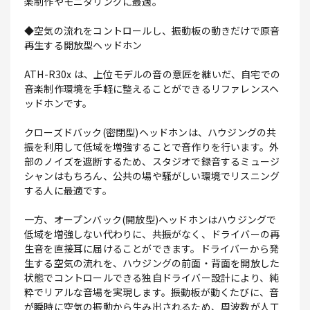
楽制作やモニタリングに最適。
◆空気の流れをコントロールし、振動板の動きだけで原音
再生する開放型ヘッドホン
ATH-R30x は、上位モデルの音の意匠を継いだ、自宅での
音楽制作環境を手軽に整えることができるリファレンスヘ
ッドホンです。
クローズドバック(密閉型)ヘッドホンは、ハウジングの共
振を利用して低域を増強することで音作りを行います。外
部のノイズを遮断するため、スタジオで録音するミュージ
シャンはもちろん、公共の場や騒がしい環境でリスニング
する人に最適です。
一方、オープンバック(開放型)ヘッドホンはハウジングで
低域を増強しない代わりに、共振がなく、ドライバーの再
生音を直接耳に届けることができます。ドライバーから発
生する空気の流れを、ハウジングの前面・背面を開放した
状態でコントロールできる独自ドライバー設計により、純
粋でリアルな音場を実現します。振動板が動くたびに、音
が瞬時に空気の振動から生み出されるため、周波数が人工