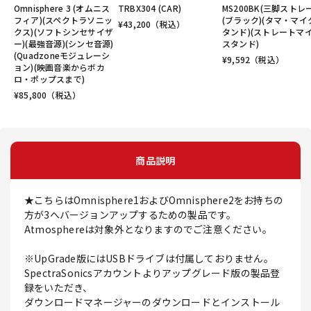
Omnisphere 3 (オムニス
TRBX304 (CAR)
MS200BK(三脚ストレ
フィア)(スペクトラソニッ
(ブラック)(タマ・マイ
¥
43,200
（税込）
クス)(ソフトシンセサイザ
タンド)(ストレートマ
ー)(最強音源)(シンセ音源)
スタンド)
(Quadzoneモジュレーシ
¥
9,592
（税込）
ョン)(映画音楽からボカ
ロ・ポップスまで)
¥
85,800
（税込）
商品説明
★こちらはOmnisphere1およびOmnisphere2をお持ちの
方が3へバージョンアップするための製品です。
Atmosphereは対象外となりますのでご注意ください。
※UpGrade版にはUSBドライブは付属しておりません。
SpectraSonicsアカウントよりアップグレード版の製品登
録をいただき、
ダウンロードマネージャーのダウンロードとインストール