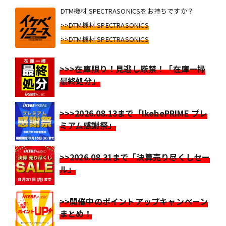
DTM機材 SPECTRASONICSをお持ちですか？
>>DTM機材 SPECTRASONICS
>>DTM機材 SPECTRASONICS
>>>在庫限り！見逃し厳禁！「在庫一掃
最終処分」
>>>2026.08.13まで「IkebePRIME プレ
ミアム感謝祭」
>>2026.08.31まで「決算売り尽くしセー
ル」
>>開催中のポイントアップキャンペーン
まとめ！