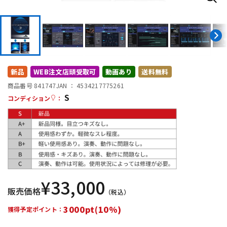
DTM オンライン納品
レコーディング機器
配信/ライブ機器
楽器アクセサリ
新品
WEB注文店頭受取可
動画あり
送料無料
中古
ヴィンテージ
商品番号 841747
JAN ：
4534217775261
S
コンディション
：
¥
33,000
販売価格
（税込）
3000pt(10%)
獲得予定ポイント：