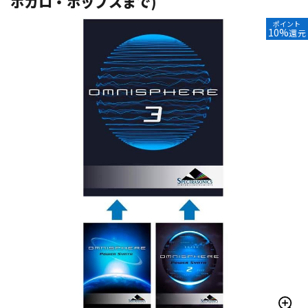
ボカロ・ポップスまで)
ベース
ウクレレ
ポイント
10%
還元
ドラム
パーカッション
キーボード
電子ピアノ
管楽器
その他楽器
アンプ
エフェクター
DJ機器
DTM