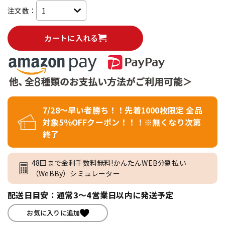
注文数：
カートに入れる
7/28～早い者勝ち！！先着1000枚限定 全品
対象5％OFFクーポン！！！※無くなり次第
終了
48回まで金利手数料無料!かんたんWEB分割払い
（WeBBy）シミュレーター
配送日目安：通常3～4営業日以内に発送予定
お気に入りに追加