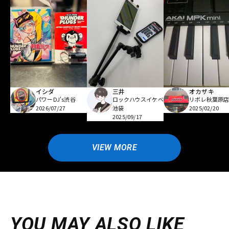
イシダ
三井
オカザキ
パワーDJ's渋谷
ロックハウスイケベ
リボレ秋葉原
2026/07/27
池袋
2025/02/20
2025/09/17
VIEW MORE
YOU MAY ALSO LIKE