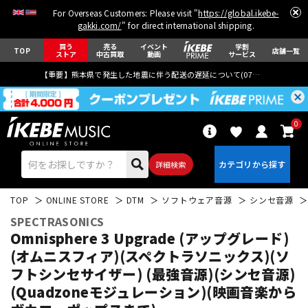
For Overseas Customers: Please visit "
https://global.ikebe-
gakki.com/
" for direct international shipping.
買う
売る
イベント
学割
TOP
店舗一覧
ストア
中古買取
動画
サービス
【重要】熊本県で発生した地震に伴う配送の遅延について(
07月29日
更新)
0
詳細検索
TOP
ONLINE STORE
DTM
ソフトウェア音源
シンセ音源
SPECTRASONICS
Omnisphere 3 Upgrade (アップグレード)
(オムニスフィア)(スペクトラソニックス)(ソ
フトシンセサイザー) (最強音源)(シンセ音源)
エレキギター
アコギ/エレアコ
(Quadzoneモジュレーション)(映画音楽から