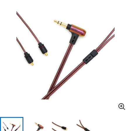
ベース
ウクレレ
ドラム
パーカッション
キーボード
電子ピアノ
管楽器
その他楽器
アンプ
エフェクター
DJ機器
DTM