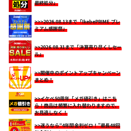
最終処分」
>>>2026.08.13まで「IkebePRIME プレ
ミアム感謝祭」
>>2026.08.31まで「決算売り尽くしセー
ル」
>>開催中のポイントアップキャンペーン
まとめ！
>>イケベ50周年「メガ値引き」はこち
ら！商品は頻繁に入れ替わりますので、
お見逃しなく！
>>迷うなら“4年間金利ゼロ！”最長48回