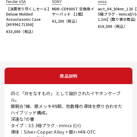
Fender USA
SONY
onso
【決算売り尽くしセール】
MDR-CD900ST 交換用イ
iect_04_bl4mr_120【
Deluxe Molded
ヤーパッド 【1個】
5極プラグ - mmcx(l/r
Acoustasonic Case
1.2m】(取り寄せ商品)
¥
2,200
（税込）
[#0996171306]
¥
16,500
（税込）
¥
33,000
（税込）
商品説明
05と「対をなすもの」 として設計されたイヤホンケーブ
ル。
銀銅合?線、銀メッキ4N銅、他数種の導体を撚り合わせた
ハイブリッド構成。
深遠な?の響
タイプ：3.5 3極プラグ - mmcx (l/r)
導体：Silver-Copper Alloy + 銀ﾒｯｷ4N-OFC