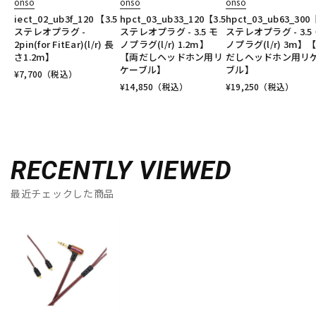
onso
onso
onso
iect_02_ub3f_120 【3.5
hpct_03_ub33_120【3.5
hpct_03_ub63_300【
ステレオプラグ -
ステレオプラグ - 3.5 モ
ステレオプラグ - 3.5
2pin(for FitEar)(l/r) 長
ノプラグ(l/r) 1.2m】
ノプラグ(l/r) 3m】
さ1.2m】
【両だしヘッドホン用リ
だしヘッドホン用リ
ケーブル】
ブル】
¥
7,700
（税込）
¥
14,850
（税込）
¥
19,250
（税込）
RECENTLY VIEWED
最近チェックした商品