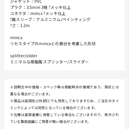
ジャケット：PVC
プラグ：3.5mm 3極 ?メッキ仕上
コネクタ：mmcx ?メッキ仕上
?属スリーブ：アルミニウム/ペインティング
?さ：1.2m
mmcx
リセスタイプのmmcxとの嵌合を考慮した形状
splitter/slider
ミニマルな樹脂製スプリッター/スライダー
※説明文中の価格・スペック等は掲載時点の情報であり、現状とは
異なる場合がございます。
※商品は店頭及び外部ECでも併売しておりますため、ご注文のタイ
ミングによっては完売となっている場合がございます。
※在庫は遠隔倉庫に保管している場合もございますので、表示され
ている取扱店舗にご用意が無い場合がございます。