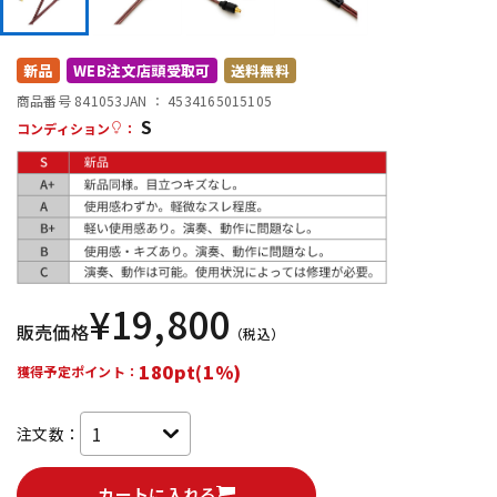
DTM オンライン納品
レコーディング機器
新品
WEB注文店頭受取可
送料無料
配信/ライブ機器
楽器アクセサリ
商品番号 841053
JAN ：
4534165015105
S
コンディション
：
中古
ヴィンテージ
¥
19,800
販売価格
（税込）
180pt(1%)
獲得予定ポイント：
注文数：
カートに入れる