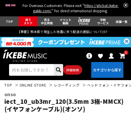
For Overseas Customers: Please visit "
https://global.ikebe-
gakki.com/
" for direct international shipping.
買う
売る
イベント
学割
TOP
店舗一覧
ストア
中古買取
動画
サービス
【重要】熊本県で発生した地震に伴う配送の遅延について(
07月29日
更新)
0
詳細検索
TOP
ONLINE STORE
レコーディング
ヘッドフォン・イヤフォ
onso
iect_10_ub3mr_120(3.5mm 3極-MMCX)
(イヤフォンケーブル)(オンソ)
エレキギター
アコギ/エレアコ