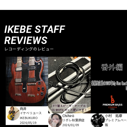
IKEBE STAFF
REVIEWS
レコーディングのレビュー
向井
イケベリユース
Chihirö
小村 拓摩
IKEBUKURO
リボレ秋葉原店
プレミアムベー
2026/05/19
2026/01/09
阪