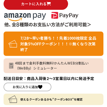
カートに入れる
7/28～早い者勝ち！！先着1000枚限定 全品
対象5％OFFクーポン！！！※無くなり次第
終了
48回まで金利手数料無料!かんたんWEB分割払い
（WeBBy）シミュレーター
配送日目安：商品入荷後2～3営業日以内に発送予定
お気に入りに追加
使えるクーポンあるかも"クーポンBOX"を確認