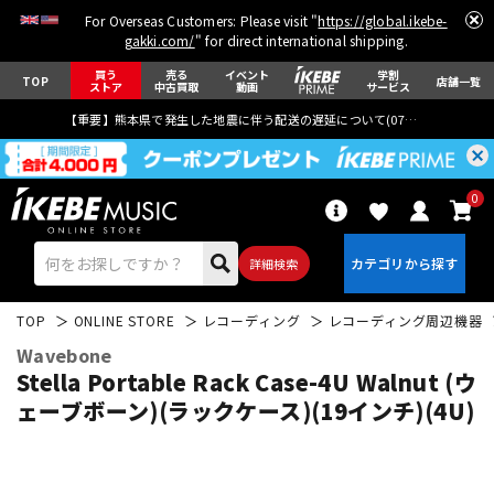
For Overseas Customers: Please visit "
https://global.ikebe-
gakki.com/
" for direct international shipping.
買う
売る
イベント
学割
TOP
店舗一覧
ストア
中古買取
動画
サービス
【重要】熊本県で発生した地震に伴う配送の遅延について(
07月29日
更新)
0
詳細検索
TOP
ONLINE STORE
レコーディング
レコーディング周辺機器
Wavebone
Stella Portable Rack Case-4U Walnut (ウ
ェーブボーン)(ラックケース)(19インチ)(4U)
エレキギター
アコギ/エレアコ