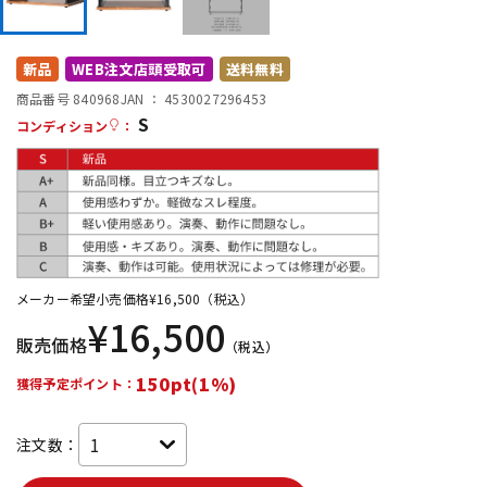
DTM オンライン納品
レコーディング機器
新品
WEB注文店頭受取可
送料無料
配信/ライブ機器
楽器アクセサリ
商品番号 840968
JAN ：
4530027296453
S
コンディション
：
中古
ヴィンテージ
メーカー希望小売価格
¥
16,500
（税込）
¥
16,500
販売価格
（税込）
150pt(1%)
獲得予定ポイント：
注文数：