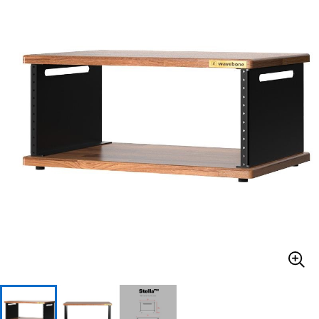
ベース
ウクレレ
ドラム
パーカッション
キーボード
電子ピアノ
管楽器
その他楽器
アンプ
エフェクター
DJ機器
DTM