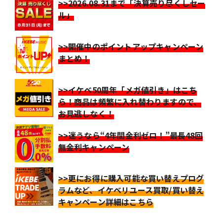
>>2026.08.31まで「決算売り尽くしセー
ル」
>>開催中のポイントアップキャンペーン
まとめ！
>>イケベ50周年「メガ値引き」はこち
ら！商品は頻繁に入れ替わりますので、
お見逃しなく！
>>迷うなら“4年間金利ゼロ！”最長48回
無金利キャンペーン
>>更にお得に購入可能な買い替えプログ
ラムなど、イケベリユース買取/買い替え
キャンペーン詳細はこちら