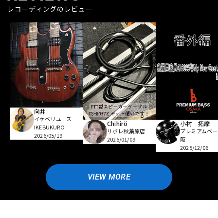
レコーディングのレビュー
向井
イケベリユース
Chihirö
小村 拓摩
IKEBUKURO
リボレ秋葉原店
プレミアムベー
2026/05/19
2026/01/09
阪
2025/12/06
VIEW MORE