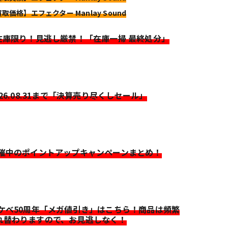
買取価格】エフェクター Manlay Sound
>在庫限り！見逃し厳禁！「在庫一掃 最終処分」
026.08.31まで「決算売り尽くしセール」
開催中のポイントアップキャンペーンまとめ！
イケベ50周年「メガ値引き」はこちら！商品は頻繁
れ替わりますので、お見逃しなく！