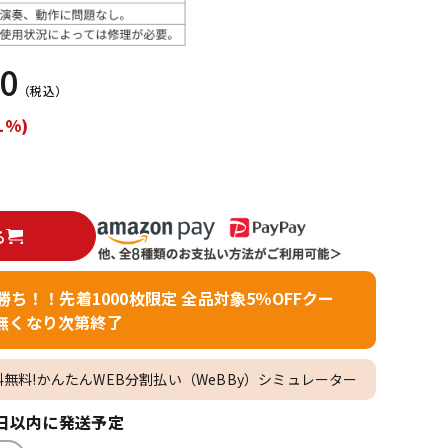
配信/ライブ
楽器アクセサ
機器
リ
00
（税込）
1%)
る
者勝ち！！先着1000枚限定 全品対象5％OFFクー
無くなり次第終了
料無料!かんたんWEB分割払い（WeBBy）シミュレーター
日以内に発送予定