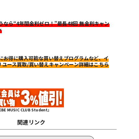
迷うなら“4年間金利ゼロ！”最長48回 無金利キャン
ン
更にお得に購入可能な買い替えプログラムなど、イ
リユース買取/買い替えキャンペーン詳細はこちら
MUSIC CLUB Student』
関連リンク