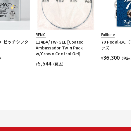
REMO
Fulltone
ス）ピッチシフタ
114BA/TW-GEL [Coated
70 Pedal-
Ambassador Twin Pack
ァズ
w/Crown Control Gel]
36,300
）
¥
（税込
5,544
¥
（税込）