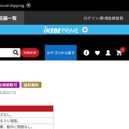
ational shipping.
店舗一覧
ログイン
新規会員登録
0
詳細検索
パーカッショ
ドラム
ン
店頭受取可
送料無料
82822713
アンプ
エフェクター