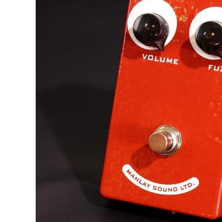
DJ機器
DTM
中古
ヴィンテー