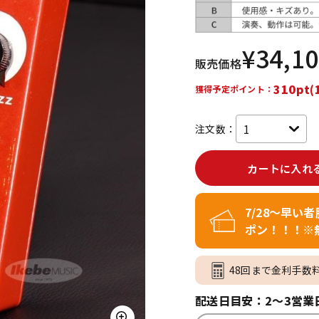
DTM オンラ
レコーディン
イン納品
グ機器
¥
34,1
販売価格
ジ
310pt(
獲得予定ポイント：
注文数：
カートに入れ
7/28～早い
ポン！！！※
48回まで金利手数
配送日目安：2～3営業