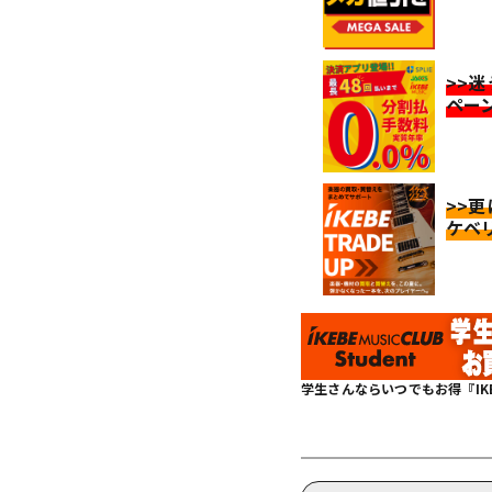
>>
ペー
>>
ケベ
学生さんならいつでもお得『IKEBE 