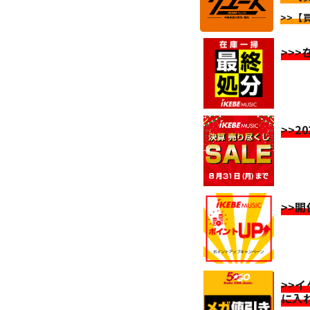
>>【
>>
>>2
>>
>>
に入