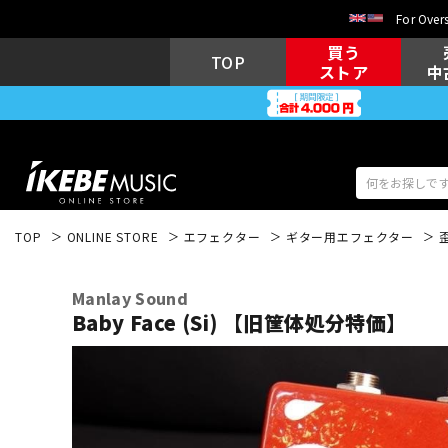
For Overs
買う
TOP
ストア
中
TOP
ONLINE STORE
エフェクター
ギター用エフェクター
アコギ/エレ
エレキギター
アコ
Manlay Sound
Baby Face (Si) 【旧筐体処分特価】
キーボード
電子ピアノ