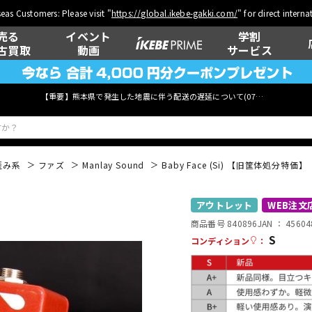
eas Customers: Please visit "
https://global.ikebe-gakki.com/
" for direct intern
売る
イベント
学割
古買取
動画
サービス
【重要】熊本県で発生した地震に伴う配送の遅延について(
07月29日
更新)
歪み系
ファズ
Manlay Sound
Baby Face (Si) 【旧筐体処分特価】
ベース
ウクレレ
アウトレット
WEB注文
商品番号 840896
JAN ：
45604
S
コンディション
：
管楽器
その他楽器