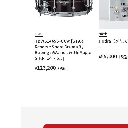
TAMA
meris
TBWS1465S-GCW [STAR
Hedra（メリ
Reserve Snare Drum #3 /
ー
Bubinga/Walnut with Maple
55,000
¥
（税込
S.F.R. 14 ×6.5]
123,200
¥
（税込）