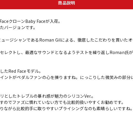
商品説明
z FaceクローンBaby Faceが入荷。
たバージョンです。
ュージシャンであるRoman Gilによる、徹底したこだわりを貫いた
セレクトし、最適なサウンドとなるようテストを繰り返しRoman氏
Red Faceモデル。
イントがペダルファンの心を擽りますね。にっこりした微笑みの部分
としたトレブルの暴れ感が魅力のシリコンVer.。
すのでファズに慣れていない方でも比較的扱いやすくお勧めです。
りながら比較的手に取りやすいプライシングなのも素晴らしいですね
。