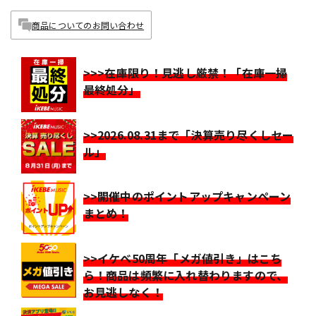
商品についてのお問い合わせ
>>>在庫限り！見逃し厳禁！「在庫一掃
最終処分」
>>2026.08.31まで「決算売り尽くしセー
ル」
>>開催中のポイントアップキャンペーン
まとめ！
>>イケベ50周年「メガ値引き」はこち
ら！商品は頻繁に入れ替わりますので、
お見逃しなく！