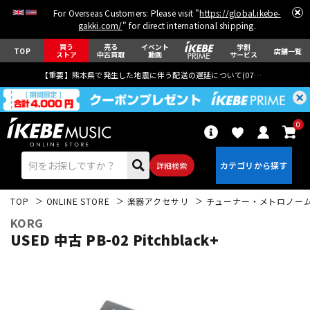
For Overseas Customers: Please visit "
https://global.ikebe-
gakki.com/
" for direct international shipping.
買う
売る
イベント
学割
TOP
店舗一覧
ストア
中古買取
動画
サービス
【重要】熊本県で発生した地震に伴う配送の遅延について(
07月29日
更新)
0
詳細検索
TOP
ONLINE STORE
楽器アクセサリ
チューナー・メトロノー
KORG
USED 中古 PB-02 Pitchblack+
エレキギター
アコギ/エレアコ