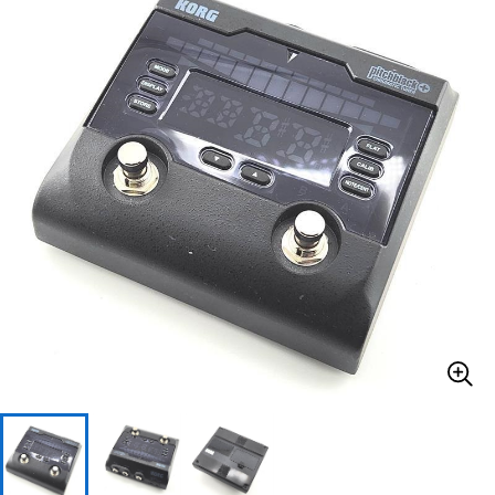
ベース
ウクレレ
ドラム
パーカッション
キーボード
電子ピアノ
管楽器
その他楽器
アンプ
エフェクター
DJ機器
DTM