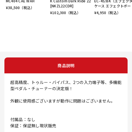
MC404 CAE WAH
K Custom Dark Ride 22
EC-45/BK（エフェク
[NKZL22CDR]
ケース エフェクトボー
¥
38,500
（税込）
¥
102,300
（税込）
¥
4,950
（税込）
商品説明
超高精度、トゥルー・バイパス、2つの入力端子等、多機能
型ペダル・チューナーの決定版！
外観に使用感ございますが動作に問題はございません。
付属品：なし
保証：保証無し現状販売