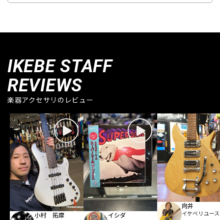
IKEBE STAFF
REVIEWS
楽器アクセサリのレビュー
向井
イケベリユース
小村 拓摩
イシダ