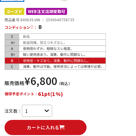
DTM オンライン納品
レコーディング機器
ユーズド
WEB注文店頭受取可
商品番号 840639
JAN ：
2500040758735
B
配信/ライブ機器
楽器アクセサリ
コンディション
：
中古
ヴィンテージ
¥
6,800
販売価格
（税込）
61pt(1%)
獲得予定ポイント：
注文数：
カートに入れる