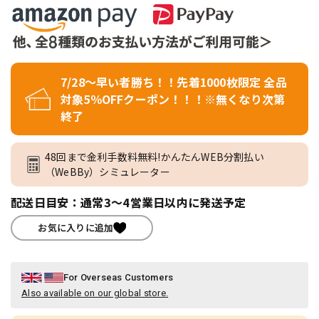
7/28～早い者勝ち！！先着1000枚限定 全品
対象5％OFFクーポン！！！※無くなり次第
終了
48回まで金利手数料無料!かんたんWEB分割払い
（WeBBy）シミュレーター
配送日目安：通常3～4営業日以内に発送予定
お気に入りに追加
For Overseas Customers
Also available on our global store.