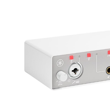
DJ機器
DTM
中古
ヴィンテー