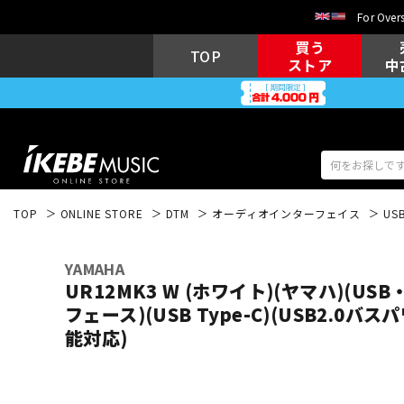
For Overs
買う
TOP
ストア
中
TOP
ONLINE STORE
DTM
オーディオインターフェイス
US
アコギ/エレ
エレキギター
アコ
YAMAHA
UR12MK3 W (ホワイト)(ヤマハ)(U
フェース)(USB Type-C)(USB2.0
能対応)
キーボード
電子ピアノ