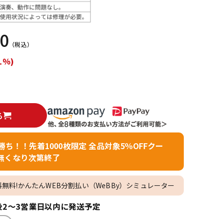
配信/ライブ
楽器アクセサ
機器
リ
00
（税込）
1%)
る
者勝ち！！先着1000枚限定 全品対象5％OFFクー
無くなり次第終了
料無料!かんたんWEB分割払い（WeBBy）シミュレーター
2～3営業日以内に発送予定