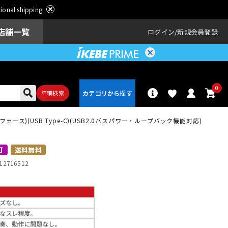
ational shipping.
店舗一覧
ログイン
新規会員登録
0
詳細検索
フェース)(USB Type-C)(USB2.0バスパワー・ループバック機能対応)
パーカッショ
ドラム
ン
可
送料無料
12716512
アンプ
エフェクター