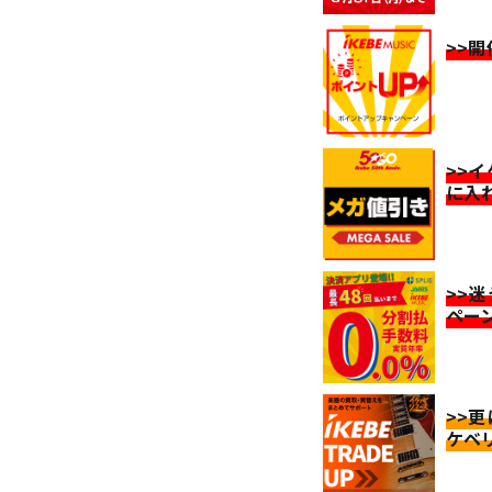
>>
>>
に入
>>
ペー
>>
ケベ