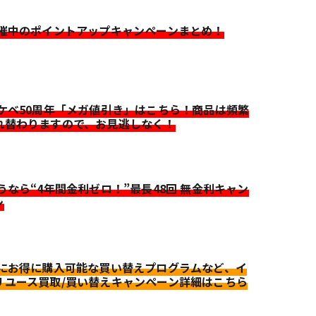
開催中のポイントアップキャンペーンまとめ！
イケベ50周年「メガ値引き」はこちら！商品は頻繁
れ替わりますので、お見逃しなく！
迷うなら“4年間金利ゼロ！”最長48回 無金利キャン
ン
更にお得に購入可能な買い替えプログラムなど、イ
リユース買取/買い替えキャンペーン詳細はこちら