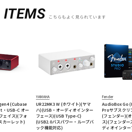
D
ITEMS
こちらもよく見られています
YAMAHA
Fender
 gen4 (Cubase
UR22MK3 W (ホワイト)(ヤマ
AudioBox Go (
ut・USB-C オー
ハ)(USB・オーディオインター
Proサブスクリ
フェイス)(フォ
フェース)(USB Type-C)
(フェンダー)(
スカーレット)
(USB2.0バスパワー・ループバ
ス)(フェンダー
ック機能対応)
ディオインター