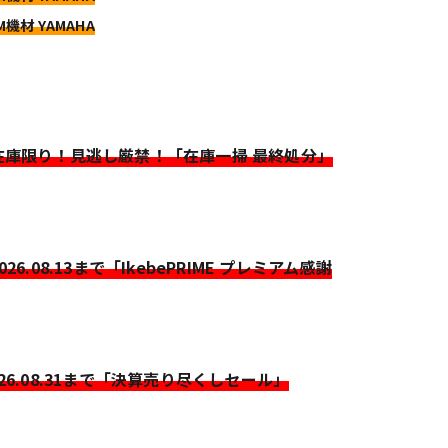
M機材 YAMAHA
>在庫限り！見逃し厳禁！「在庫一掃 最終処分」
2026.08.13まで「IkebePRIME プレミアム感謝
026.08.31まで「決算売り尽くしセール」