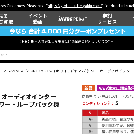
eas Customers: Please visit "
https://global.ikebe-gakki.com/
" for direct intern
売る
イベント
学割
古買取
動画
サービス
【重要】熊本県で発生した地震に伴う配送の遅延について(
07月29日
更新)
B
YAMAHA
UR12MK3 W (ホワイト)(ヤマハ)(USB・オーディオインター
ベース
ウクレレ
新品
WEB注文店頭受取
SB・オーディオインター
商品番号 840620
JAN ：
49578
S
バスパワー・ループバック機
コンディション
：
管楽器
その他楽器