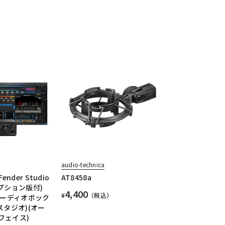
audio-technica
Fender Studio
AT8458a
プション版付)
4,400
¥
（税込）
オーディオボック
スタジオ)(オー
フェイス)