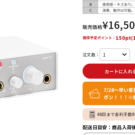
DTM オンラ
レコーディン
イン納品
グ機器
¥
16,5
販売価格
ジ
150pt(
獲得予定ポイント：
注文数：
カートに入れ
7/28～早い
ポン！！！※
48回まで金利手数
配送日目安：商品入荷後