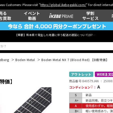
eas Customers: Please visit "
https://global.ikebe-gakki.com/
" for direct intern
売る
イベント
学割
古買取
動画
サービス
【重要】熊本県で発生した地震に伴う配送の遅延について(
07月29日
更新)
ndberg
Boden Metal
Boden Metal NX 7 (Blood Red) 【B級特価】
ベース
ウクレレ
アウトレット
WEB注文
B級特価】
商品番号 840579
JAN ：
25000
A
コンディション
：
管楽器
その他楽器