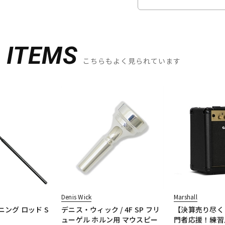
D
ITEMS
こちらもよく見られています
Denis Wick
Marshall
ニング ロッド S
デニス・ウィック / 4F SP フリ
【決算売り尽く
ューゲル ホルン用 マウスピー
門者応援！練習