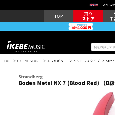
For Overs
買う
TOP
ストア
中
TOP
ONLINE STORE
エレキギター
ヘッドレスタイプ
Stra
アコギ/エレ
エレキギター
アコ
Strandberg
Boden Metal NX 7 (Blood Red) 【
キーボード
電子ピアノ