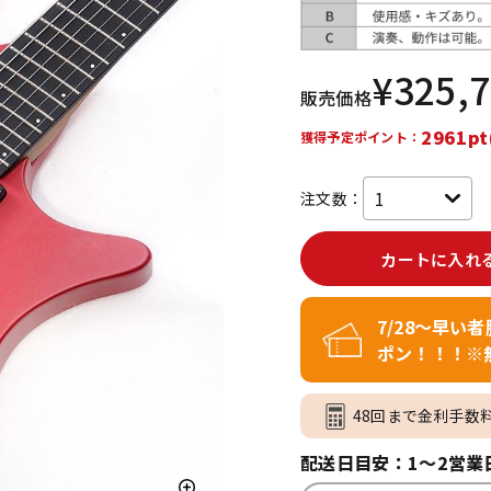
DTM オンラ
レコーディン
イン納品
グ機器
¥
325,
販売価格
ジ
2961pt
獲得予定ポイント：
注文数：
カートに入れ
7/28～早い
ポン！！！※
48回まで金利手数
配送日目安：1～2営業