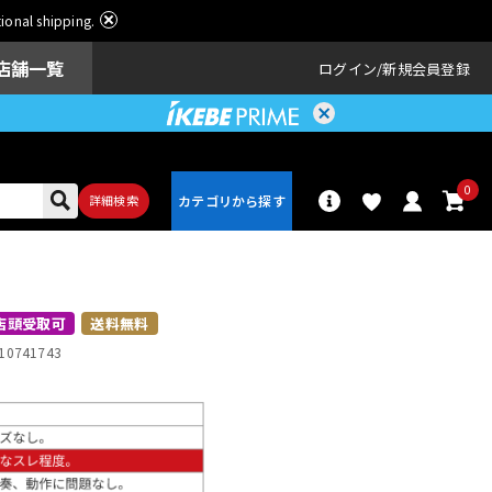
ational shipping.
店舗一覧
ログイン
新規会員登録
0
詳細検索
パーカッショ
ドラム
ン
店頭受取可
送料無料
10741743
アンプ
エフェクター