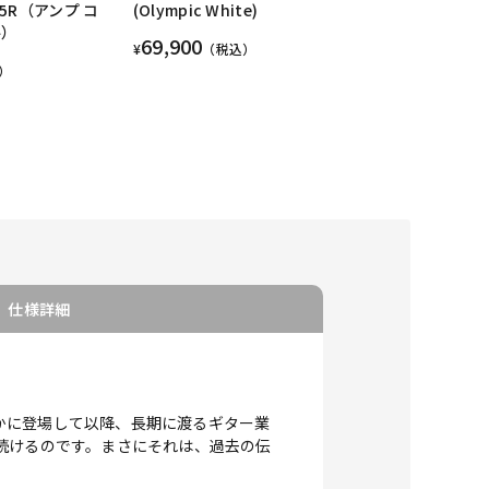
5R（アンプ コ
(Olympic White)
ル）
69,900
¥
（税込）
）
仕様詳細
！
ーに静かに登場して以降、長期に渡るギター業
続けるのです。まさにそれは、過去の伝