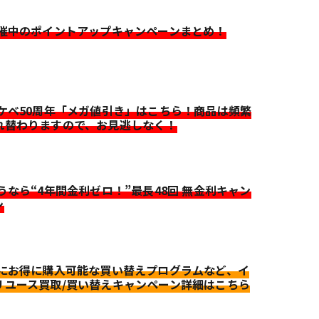
開催中のポイントアップキャンペーンまとめ！
イケベ50周年「メガ値引き」はこちら！商品は頻繁
れ替わりますので、お見逃しなく！
迷うなら“4年間金利ゼロ！”最長48回 無金利キャン
ン
更にお得に購入可能な買い替えプログラムなど、イ
リユース買取/買い替えキャンペーン詳細はこちら