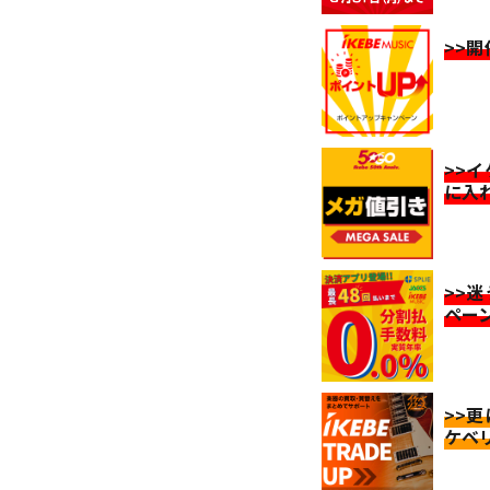
>>
>>
に入
>>
ペー
>>
ケベ