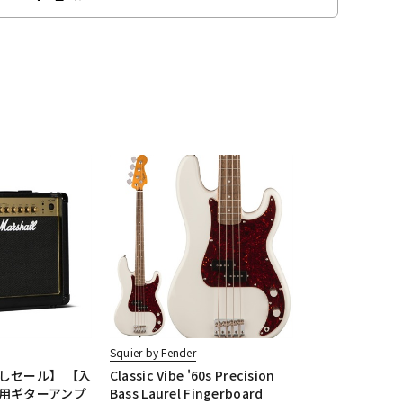
Squier by Fender
しセール】 【入
Classic Vibe '60s Precision
用ギターアンプ
Bass Laurel Fingerboard