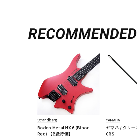
RECOMMENDE
Strandberg
YAMAHA
Boden Metal NX 6 (Blood
ヤマハ / クリー
Red) 【B級特価】
CRS