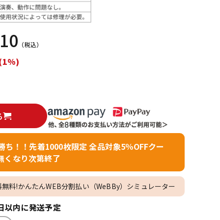
配信/ライブ
楽器アクセサ
機器
リ
710
（税込）
(1%)
る
者勝ち！！先着1000枚限定 全品対象5％OFFクー
無くなり次第終了
料無料!かんたんWEB分割払い（WeBBy）シミュレーター
日以内に発送予定