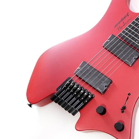
DJ機器
DTM
中古
ヴィンテー