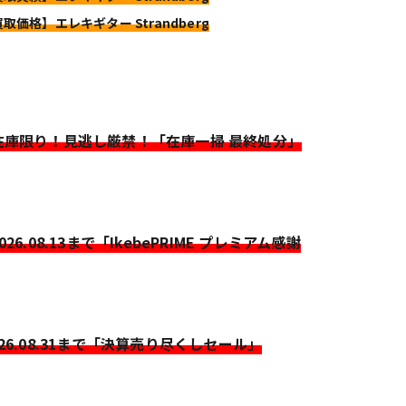
買取価格】エレキギター Strandberg
>在庫限り！見逃し厳禁！「在庫一掃 最終処分」
2026.08.13まで「IkebePRIME プレミアム感謝
026.08.31まで「決算売り尽くしセール」