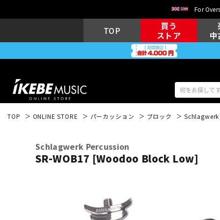
For Overs
買う
TOP
ストア
中
TOP
ONLINE STORE
パーカッション
ブロック
Schlagwerk
アコギ/エレ
エレキギター
アコ
Schlagwerk Percussion
SR-WOB17 [Woodoo Block Low]
キーボード
電子ピアノ