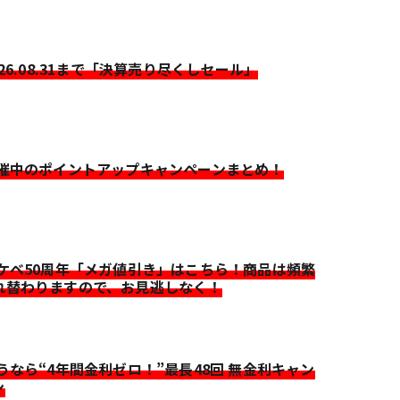
026.08.31まで「決算売り尽くしセール」
開催中のポイントアップキャンペーンまとめ！
イケベ50周年「メガ値引き」はこちら！商品は頻繁
れ替わりますので、お見逃しなく！
迷うなら“4年間金利ゼロ！”最長48回 無金利キャン
ン