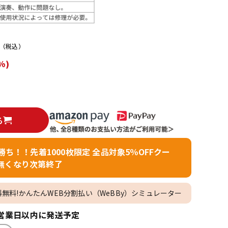
配信/ライブ
楽器アクセサ
機器
リ
（税込）
%)
る
者勝ち！！先着1000枚限定 全品対象5％OFFクー
無くなり次第終了
料無料!かんたんWEB分割払い（WeBBy）シミュレーター
営業日以内に発送予定