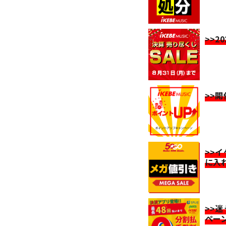
>>2
>>
>>
に入
>>
ペー