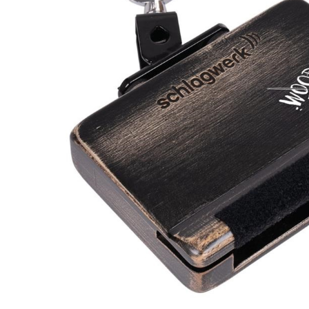
DJ機器
DTM
中古
ヴィンテー