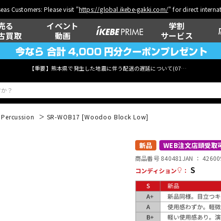
eas Customers: Please visit "
https://global.ikebe-gakki.com/
" for direct intern
売る
イベント
学割
古買取
動画
サービス
【重要】熊本県で発生した地震に伴う配送の遅延について(
07月29日
更新)
 Percussion
SR-WOB17 [Woodoo Block Low]
ベース
ウクレレ
新品
WEB注文店頭受取
商品番号 840481
JAN ：
42600
S
コンディション
：
管楽器
その他楽器