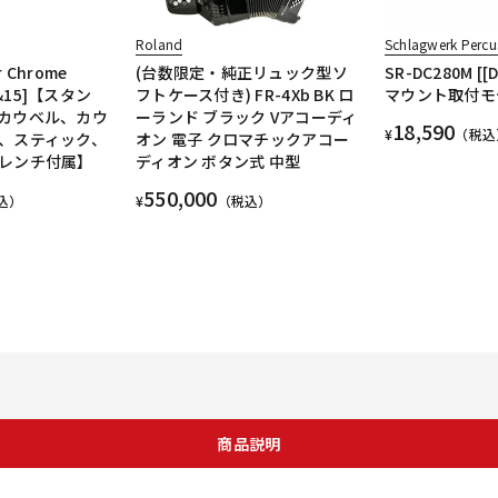
Roland
Schlagwerk Percu
r Chrome
(台数限定・純正リュック型ソ
SR-DC280M [[D
4&15]【スタン
フトケース付き) FR-4Xb BK ロ
マウント取付モ
カウベル、カウ
ーランド ブラック Vアコーディ
18,590
¥
（税込
、スティック、
オン 電子 クロマチックアコー
レンチ付属】
ディオン ボタン式 中型
550,000
込）
¥
（税込）
商品説明