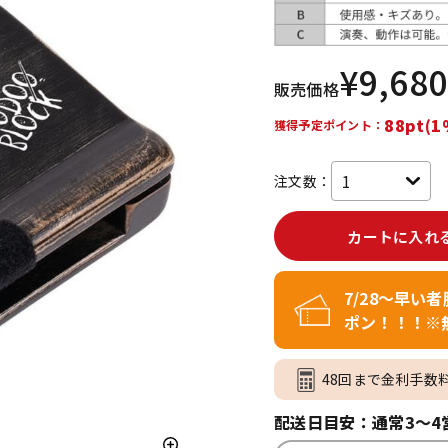
DTM オンラ
レコーディン
イン納品
グ機器
¥
9,680
販売価格
ジ
88pt(1
獲得予定ポイント：
注文数：
カートに入れ
7/28～早い
ポン！！！※
48回まで金利手数
配送日目安：通常3～4