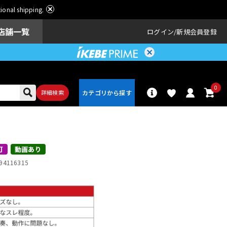
ational shipping.
店舗一覧
ログイン
新規会員登録
0
詳細検索
パーカッショ
ドラム
ン
可
動画あり
94116315
アンプ
エフェクター