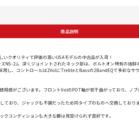
商品説明
しいクオリティで評価の高いUSAモデルの中古品が入荷！
ーズNS-2J。深くジョイントされたネック部は、ボルトオン特有の抜
を採用し、コントロールは2VolにTrebleとBassの2BandEQで多
使用感がございます。フロントVolのPOT軸が若干曲がっており、ノ
しており、ジャックも不調だったため同タイプのものへ交換しており
ックコンディションも大きな癖は見受けられず良好です。