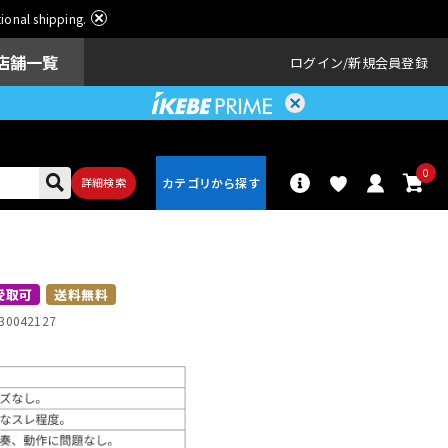
ational shipping.
店舗一覧
ログイン
新規会員登録
0
詳細検索
パーカッショ
ドラム
ン
受取可
送料無料
30042127
アンプ
エフェクター