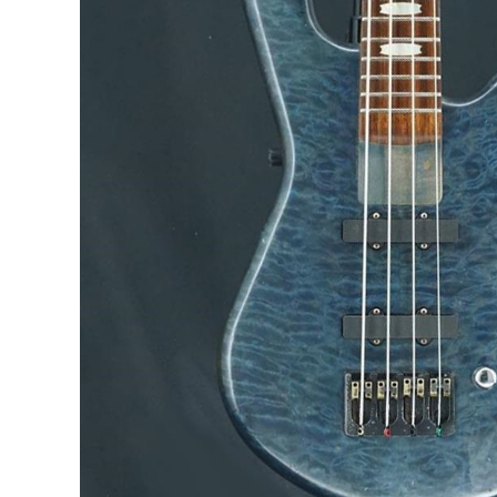
DJ機器
DTM
中古
ヴィンテー