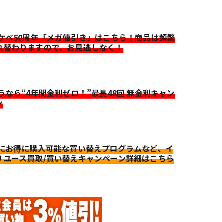
イケベ50周年「メガ値引き」はこちら！商品は頻繁
れ替わりますので、お見逃しなく！
迷うなら“4年間金利ゼロ！”最長48回 無金利キャン
ン
更にお得に購入可能な買い替えプログラムなど、イ
リユース買取/買い替えキャンペーン詳細はこちら