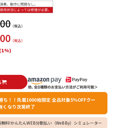
配信/ライブ
楽器アクセサ
機器
リ
000
（税込）
000
（税込）
(1%)
る
者勝ち！！先着1000枚限定 全品対象5％OFFクー
無くなり次第終了
料無料!かんたんWEB分割払い（WeBBy）シミュレーター