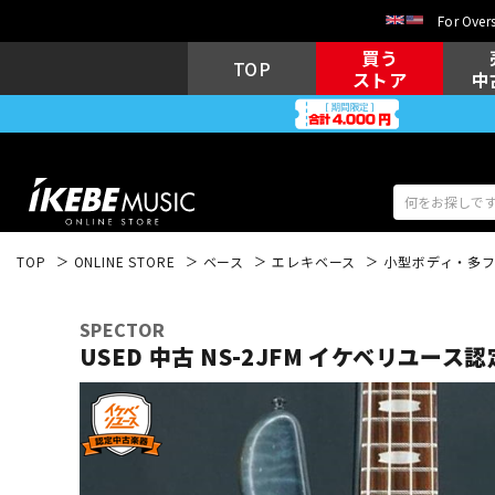
For Overs
買う
TOP
ストア
中
TOP
ONLINE STORE
ベース
エレキベース
小型ボディ・多
アコギ/エレ
エレキギター
アコ
SPECTOR
USED 中古 NS-2JFM
イケベリユース認
キーボード
電子ピアノ