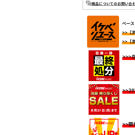
商品についてのお問い合
ベース
>>【
>>【
>>
>>2
>>