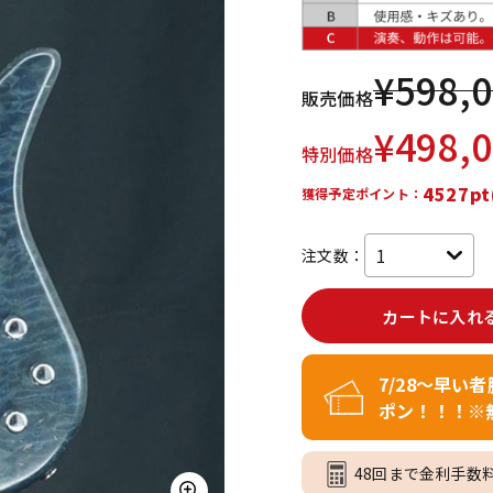
DTM オンラ
レコーディン
イン納品
グ機器
¥
598,
販売価格
ジ
¥
498,
特別価格
4527pt
獲得予定ポイント：
注文数：
カートに入れ
7/28～早い
ポン！！！※
48回まで金利手数