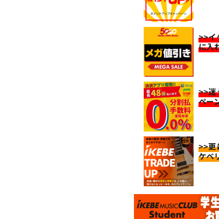
>>
に入
>>
ペー
>>
ケベ