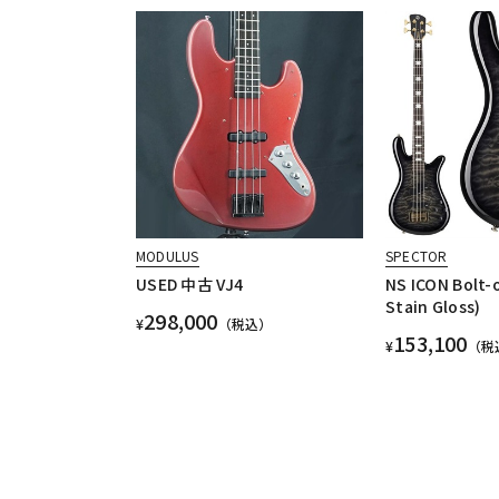
MODULUS
SPECTOR
USED 中古 VJ4
NS ICON Bolt-o
Stain Gloss)
298,000
¥
（税込）
153,100
¥
（税