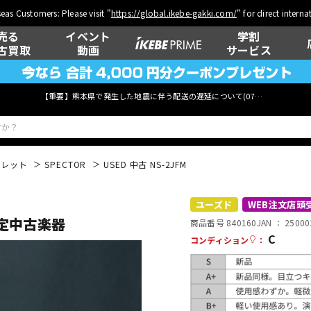
eas Customers: Please visit "
https://global.ikebe-gakki.com/
" for direct intern
売る
イベント
学割
古買取
動画
サービス
【重要】熊本県で発生した地震に伴う配送の遅延について(
07月29日
更新)
フレット
SPECTOR
USED 中古 NS-2JFM
ベース
ウクレレ
ユーズド
WEB注文店頭
定中古楽器
商品番号 840160
JAN ：
25000
C
コンディション
：
管楽器
その他楽器