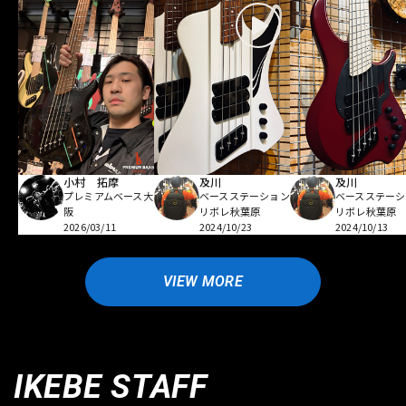
小村 拓摩
及川
及川
プレミアムベース大
ベースステーション
ベースステーシ
阪
リボレ秋葉原
リボレ秋葉原
2026/03/11
2024/10/23
2024/10/13
VIEW MORE
IKEBE STAFF