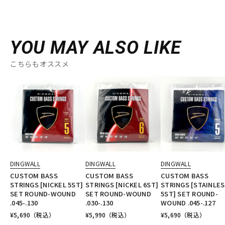
YOU MAY ALSO LIKE
こちらもオススメ
DINGWALL
DINGWALL
DINGWALL
CUSTOM BASS
CUSTOM BASS
CUSTOM BASS
STRINGS [NICKEL 5ST]
STRINGS [NICKEL 6ST]
STRINGS [STAINLE
SET ROUND-WOUND
SET ROUND-WOUND
5ST] SET ROUND-
.045-.130
.030-.130
WOUND .045-.127
¥
5,690
（税込）
¥
5,990
（税込）
¥
5,690
（税込）