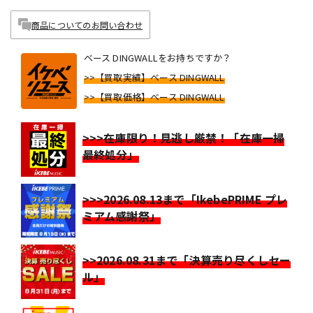
商品についてのお問い合わせ
ベース DINGWALLをお持ちですか？
>>【買取実績】ベース DINGWALL
>>【買取価格】ベース DINGWALL
>>>在庫限り！見逃し厳禁！「在庫一掃
最終処分」
>>>2026.08.13まで「IkebePRIME プレ
ミアム感謝祭」
>>2026.08.31まで「決算売り尽くしセー
ル」