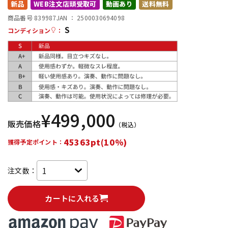
新品
WEB注文店頭受取可
動画あり
送料無料
配信/ライブ機器
楽器アクセサリ
商品番号 839987
JAN ：
2500030694098
S
コンディション
：
中古
ヴィンテージ
¥
499,000
販売価格
（税込）
45363pt(10%)
獲得予定ポイント：
注文数：
カートに入れる