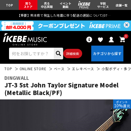
買う
売る
イベント
学割
TOP
店舗一覧
ストア
中古買取
動画
サービス
【重要】熊本県で発生した地震に伴う配送の遅延について(
07月29日
更新)
0
詳細検索
TOP
ONLINE STORE
ベース
エレキベース
小型ボディ・多
DINGWALL
JT-3 5st John Taylor Signature Model
(Metallic Black/PF)
エレキギター
アコギ/エレアコ
ポイント
10%
還元
ベース
ウクレレ