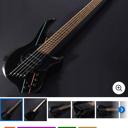
ドラム
パーカッション
キーボード
電子ピアノ
管楽器
その他楽器
アンプ
エフェクター
DJ機器
DTM
DTM オンライン納品
レコーディング機器