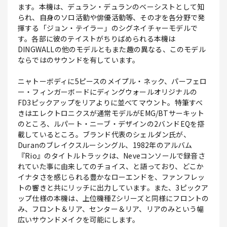
ます。本機は、デュラン・デュランのベーシストとして知
られ、自身のソロ活動や俳優活動等、その才を各分野で発
揮する「ジョン・テイラー」のシグネイチャーモデルで
す。各部に彼のテイストがちりばめられる本機は
DINGWALLの他のモデルともまた趣の異なる、このモデル
ならではのサウンドを有しています。
ニャトーボディに5ピースのメイプル・ネック、パーフェロ
ー・フィンガーボードにディングウォールオリジナルの
FD3ピックアップをリアよりに並べてマウント。特筆すべ
きはエレクトロニクスが通常モデルがEMG/BTサーキット
のところ、ルパート・ニーブ・デザインの2バンドEQを搭
載しているところ。ブランド代表のシェルダン氏が、
Duranのブレイクスルーシングル、1982年のアルバム
『Rio』のタイトルトラックは、Neveコンソールで録音さ
れていた事に由来してのチョイス、と語っており、どこか
イナタさを感じられる豊かなローエンドを、ファンフレッ
トの響きと共にリッチに出力しています。また、3ピックア
ップ仕様の本機は、上位機種Zシリーズと同様にフロントの
み、フロント＆リア、センター＆リア、リアのみという幅
広いサウンドメイクを可能にします。