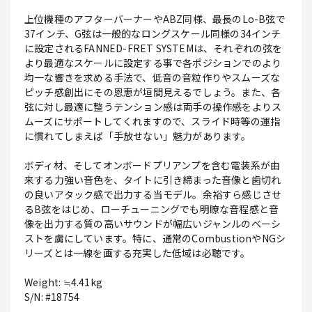
上位機種のアフターバーナーやABZ同様、最長のLo-B弦で
37インチ、G弦は一般的なロングスケール同様の34インチ
に設定されるFANNED-FRET SYSTEMは、それぞれの弦を
より最適なスケールに設定する事で各ポジションでのより
均一な響きを求める手法で、低音の音粒作りやスムーズな
ピッチ感創出にその恩恵が垣間見えるでしょう。また、各
弦に対し最適に整うテンション感は両手の操作感をよりス
ムーズにサポートしてくれますので、スライド時等の運指
に慣れてしまえば「手放せない」魅力があります。
ボディ材、そしてオンボードプリアンプを含む電装系が由
来する力強い音色を、タイトに引き締まった音像と歯切れ
の良いアタック感で出力する当モデル。余裕すら感じさせ
るB弦をはじめ、ローチューニングでも明瞭な音程感と音
像を出力する質の高いサウンドが幅広いジャンルのベーシ
ストを虜にしています。特に、通常のCombustionやNGシ
リーズとは一線を画する充実した低域は必聴です。
Weight: ≒4.41kg
S/N: #18754