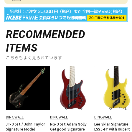
RECOMMENDED
ITEMS
こちらもよく見られています
DINGWALL
DINGWALL
DINGWALL
JT-3 5st / John Taylor
NG-3 5st Adam Nolly
Lee Sklar Signature
Signature Model
Getgood Signature
LSS5-FY with Rupert