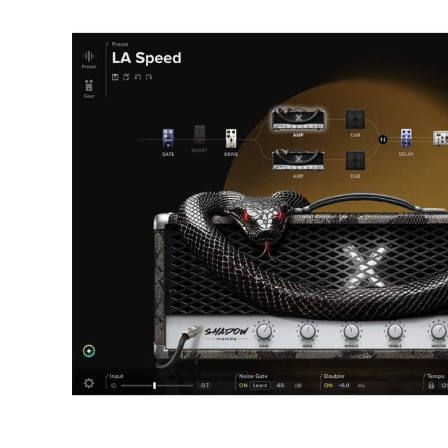
DJ機器
DTM
中古
ヴィンテー