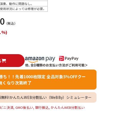
配信/ライブ
楽器アクセサ
機器
リ
00
（税込）
1%)
る
者勝ち！！先着1000枚限定 全品対象5％OFFクー
無くなり次第終了
料無料!かんたんWEB分割払い（WeBBy）シミュレーター
ビニ決済, GMO後払い, 銀行振込, かんたんWEB分割払い