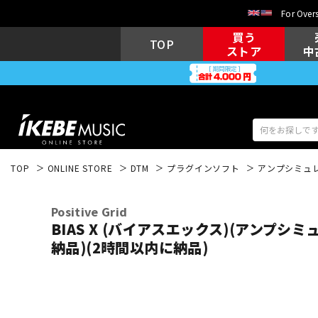
For Overs
買う
TOP
ストア
中
TOP
ONLINE STORE
DTM
プラグインソフト
アンプシミュ
アコギ/エレ
エレキギター
アコ
Positive Grid
BIAS X (バイアスエックス)(アンプシ
納品)(2時間以内に納品)
キーボード
電子ピアノ