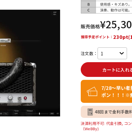
DTM オンラ
レコーディン
イン納品
グ機器
¥
25,3
販売価格
ジ
230pt(
獲得予定ポイント：
注文数：
カートに入れ
7/28～早い
ポン！！！※
48回まで金利手数
決済利用不可: 代金引換, コン
（WeBBy)