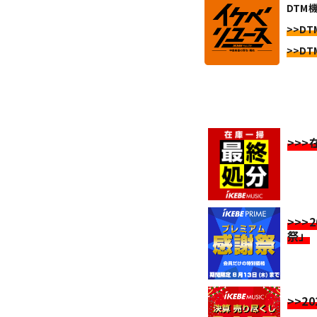
DTM機
>>DTM
>>DTM
>>
>>>
祭」
>>2