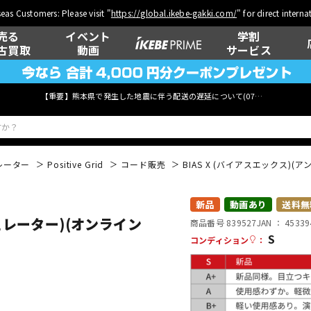
eas Customers: Please visit "
https://global.ikebe-gakki.com/
" for direct intern
売る
イベント
学割
古買取
動画
サービス
【重要】熊本県で発生した地震に伴う配送の遅延について(
07月29日
更新)
レーター
Positive Grid
コード販売
BIAS X (バイアスエックス)
ベース
ウクレレ
新品
動画あり
送料無
ミュレーター)(オンライン
商品番号 839527
JAN ：
45339
S
コンディション
：
管楽器
その他楽器