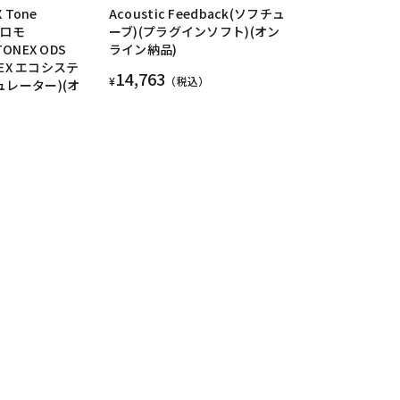
 Tone
Acoustic Feedback(ソフチュ
rプロモ
ーブ)(プラグインソフト)(オン
TONEX ODS
ライン納品)
ONEX エコシステ
14,763
¥
（税込）
ュレーター)(オ