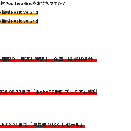
材 Positive Gridをお持ちですか？
機材 Positive Grid
機材 Positive Grid
>在庫限り！見逃し厳禁！「在庫一掃 最終処分」
2026.08.13まで「IkebePRIME プレミアム感謝
026.08.31まで「決算売り尽くしセール」