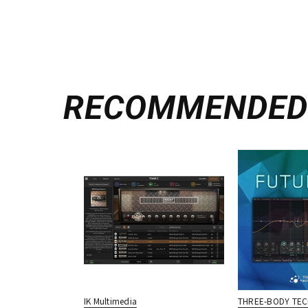
RECOMMENDE
IK Multimedia
THREE-BODY TE