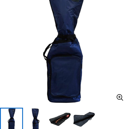
ベース
ウクレレ
ドラム
パーカッション
キーボード
電子ピアノ
管楽器
その他楽器
アンプ
エフェクター
DJ機器
DTM