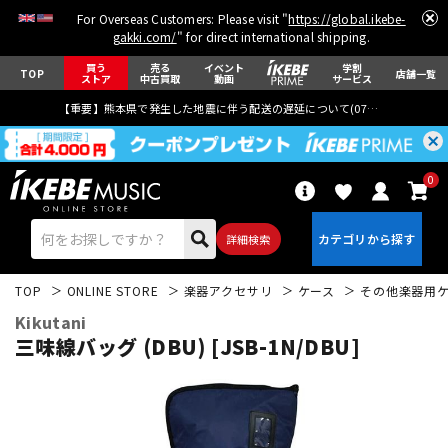
For Overseas Customers: Please visit "
https://global.ikebe-
gakki.com/
" for direct international shipping.
買う
売る
イベント
学割
TOP
店舗一覧
ストア
中古買取
動画
サービス
【重要】熊本県で発生した地震に伴う配送の遅延について(
07月29日
更新)
0
詳細検索
TOP
ONLINE STORE
楽器アクセサリ
ケース
その他楽器用
Kikutani
三味線バッグ (DBU) [JSB-1N/DBU]
エレキギター
アコギ/エレアコ