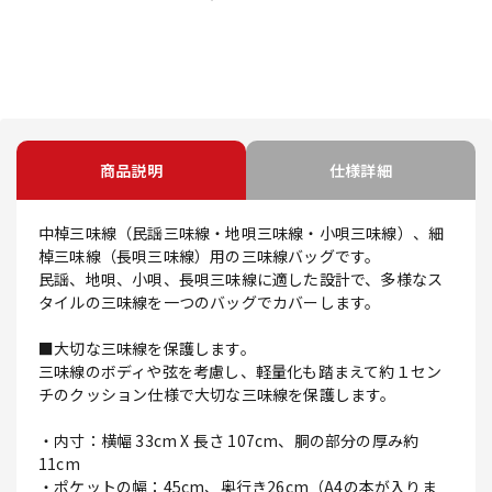
商品説明
仕様詳細
中棹三味線（民謡三味線・地唄三味線・小唄三味線）、細
棹三味線（長唄三味線）用の三味線バッグです。
民謡、地唄、小唄、長唄三味線に適した設計で、多様なス
タイルの三味線を一つのバッグでカバーします。
■大切な三味線を保護します。
三味線のボディや弦を考慮し、軽量化も踏まえて約１セン
チのクッション仕様で大切な三味線を保護します。
・内寸：横幅 33cm X 長さ 107cm、胴の部分の厚み約
11cm
・ポケットの幅：45cm、奥行き26cm（A4の本が入りま