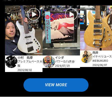
向井
イケベリユース
小村 拓摩
イシダ
IKEBUKURO
プレミアムベース大
パワーDJ's渋谷
2026/06/07
阪
2026/07/19
2026/08/02
VIEW MORE