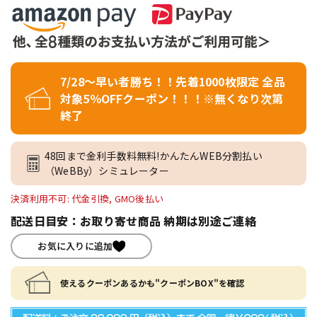
7/28～早い者勝ち！！先着1000枚限定 全品
対象5％OFFクーポン！！！※無くなり次第
終了
48回まで金利手数料無料!かんたんWEB分割払い
（WeBBy）シミュレーター
決済利用不可: 代金引換, GMO後払い
配送日目安：お取り寄せ商品 納期は別途ご連絡
お気に入りに追加
使えるクーポンあるかも"クーポンBOX"を確認