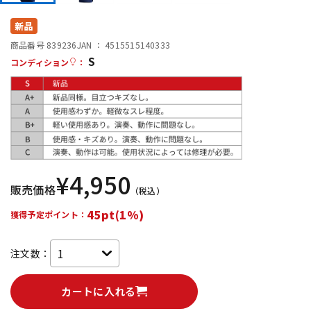
DTM オンライン納品
レコーディング機器
新品
商品番号 839236
JAN ：
4515515140333
S
配信/ライブ機器
楽器アクセサリ
コンディション
：
中古
ヴィンテージ
¥
4,950
販売価格
（税込）
45pt(1%)
獲得予定ポイント：
注文数：
カートに入れる