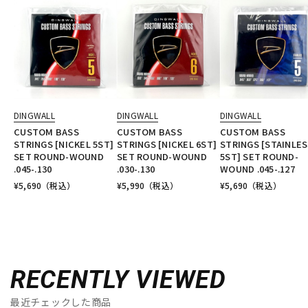
DINGWALL
DINGWALL
DINGWALL
CUSTOM BASS
CUSTOM BASS
CUSTOM BASS
STRINGS [NICKEL 5ST]
STRINGS [NICKEL 6ST]
STRINGS [STAINLE
SET ROUND-WOUND
SET ROUND-WOUND
5ST] SET ROUND-
.045-.130
.030-.130
WOUND .045-.127
¥
5,690
（税込）
¥
5,990
（税込）
¥
5,690
（税込）
RECENTLY VIEWED
最近チェックした商品