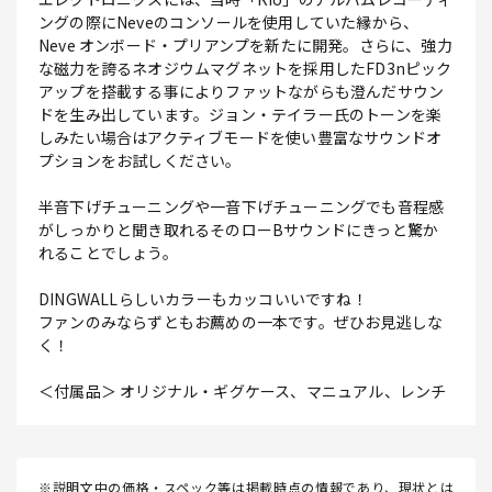
ングの際にNeveのコンソールを使用していた縁から、
Neve オンボード・プリアンプを新たに開発。さらに、強力
な磁力を誇るネオジウムマグネットを採用したFD3nピック
アップを搭載する事によりファットながらも澄んだサウン
ドを生み出しています。ジョン・テイラー氏のトーンを楽
しみたい場合はアクティブモードを使い豊富なサウンドオ
プションをお試しください。
半音下げチューニングや一音下げチューニングでも音程感
がしっかりと聞き取れるそのローBサウンドにきっと驚か
れることでしょう。
DINGWALLらしいカラーもカッコいいですね！
ファンのみならずともお薦めの一本です。ぜひお見逃しな
く！
＜付属品＞ オリジナル・ギグケース、マニュアル、レンチ
※説明文中の価格・スペック等は掲載時点の情報であり、現状とは