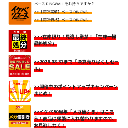
ベース DINGWALLをお持ちですか？
>>【買取実績】ベース DINGWALL
>>【買取価格】ベース DINGWALL
>>>在庫限り！見逃し厳禁！「在庫一掃
最終処分」
>>2026.08.31まで「決算売り尽くしセー
ル」
>>開催中のポイントアップキャンペーン
まとめ！
>>イケベ50周年「メガ値引き」はこち
ら！商品は頻繁に入れ替わりますので、
お見逃しなく！