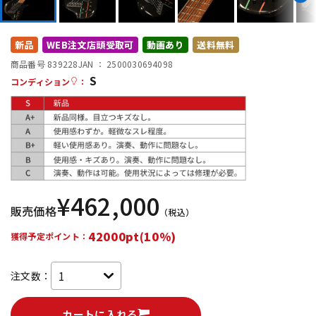
DTM オンライン納品
レコーディング機器
新品
WEB注文店頭受取可
動画あり
送料無料
配信/ライブ機器
楽器アクセサリ
商品番号 839228
JAN ：
2500030694098
S
コンディション
：
中古
ヴィンテージ
¥
462,000
販売価格
（税込）
42000pt(10%)
獲得予定ポイント：
注文数：
カートに入れる