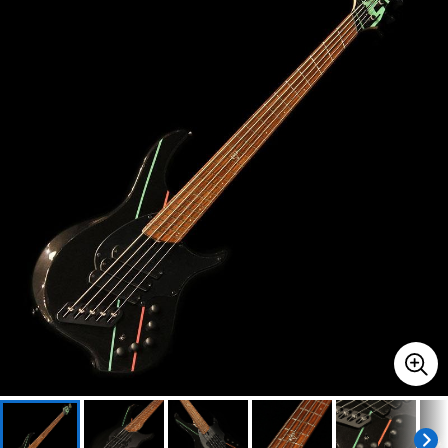
ベース
ウクレレ
ドラム
パーカッション
キーボード
電子ピアノ
管楽器
その他楽器
アンプ
エフェクター
DJ機器
DTM