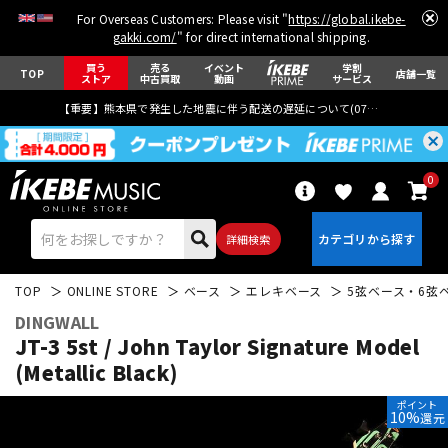
For Overseas Customers: Please visit "
https://global.ikebe-
gakki.com/
" for direct international shipping.
買う
売る
イベント
学割
TOP
店舗一覧
ストア
中古買取
動画
サービス
【重要】熊本県で発生した地震に伴う配送の遅延について(
07月29日
更新)
0
詳細検索
TOP
ONLINE STORE
ベース
エレキベース
5弦ベース・6弦
DINGWALL
JT-3 5st / John Taylor Signature Model
(Metallic Black)
エレキギター
アコギ/エレアコ
ポイント
10%
還元