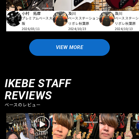
小村 拓摩
及川
及川
プレミアムベース大
ベースステーション
ベースステーシ
阪
リボレ秋葉原
リボレ秋葉原
2026/03/11
2024/10/23
2024/10/13
VIEW MORE
IKEBE STAFF
REVIEWS
ベースのレビュー