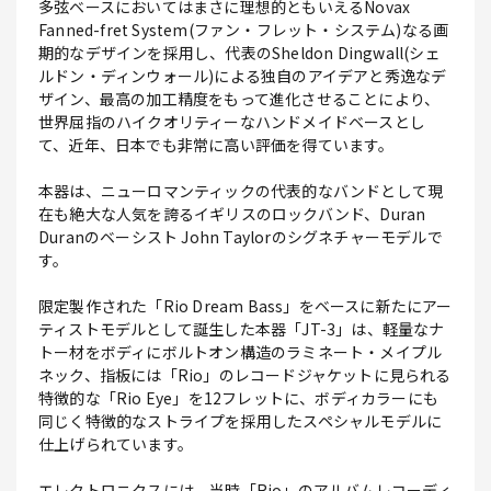
多弦ベースにおいてはまさに理想的ともいえるNovax
Fanned-fret System(ファン・フレット・システム)なる画
期的なデザインを採用し、代表のSheldon Dingwall(シェ
ルドン・ディンウォール)による独自のアイデアと秀逸なデ
ザイン、最高の加工精度をもって進化させることにより、
世界屈指のハイクオリティーなハンドメイドベースとし
て、近年、日本でも非常に高い評価を得ています。
本器は、ニューロマンティックの代表的なバンドとして現
在も絶大な人気を誇るイギリスのロックバンド、Duran
Duranのベーシスト John Taylorのシグネチャーモデルで
す。
限定製作された「Rio Dream Bass」をベースに新たにアー
ティストモデルとして誕生した本器「JT-3」は、軽量なナ
トー材をボディにボルトオン構造のラミネート・メイプル
ネック、指板には「Rio」のレコードジャケットに見られる
特徴的な「Rio Eye」を12フレットに、ボディカラーにも
同じく特徴的なストライプを採用したスペシャルモデルに
仕上げられています。
エレクトロニクスには、当時「Rio」のアルバムレコーディ