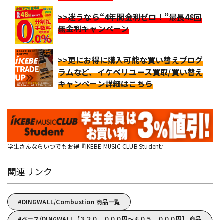
>>迷うなら“4年間金利ゼロ！”最長48回
無金利キャンペーン
>>更にお得に購入可能な買い替えプログ
ラムなど、イケベリユース買取/買い替え
キャンペーン詳細はこちら
学生さんならいつでもお得『IKEBE MUSIC CLUB Student』
関連リンク
DINGWALL/Combustion 商品一覧
ベース/DINGWALL【３２０，０００円～６０５，０００円】 商品