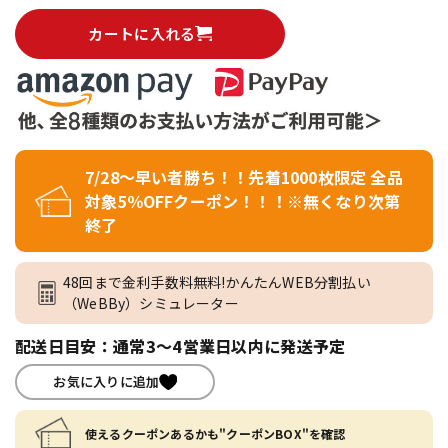
カートに入れる
7/28～早い者勝ち！！先着1000枚限定 全品
対象5％OFFクーポン！！！※無くなり次第
終了
48回まで金利手数料無料!かんたんWEB分割払い
（WeBBy）シミュレーター
配送日目安：通常3～4営業日以内に発送予定
お気に入りに追加
使えるクーポンあるかも"クーポンBOX"を確認