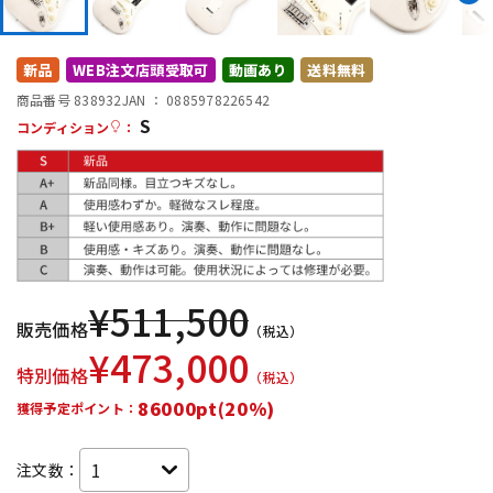
DTM オンライン納品
レコーディング機器
新品
WEB注文店頭受取可
動画あり
送料無料
配信/ライブ機器
楽器アクセサリ
商品番号 838932
JAN ：
0885978226542
S
コンディション
：
中古
ヴィンテージ
¥
511,500
販売価格
（税込）
¥
473,000
特別価格
（税込）
86000pt(20%)
獲得予定ポイント：
注文数：