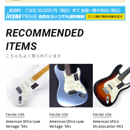
RECOMMENDED
ITEMS
こちらもよく見られています
Fender USA
Fender USA
Fender USA
American Ultra Luxe
American Ultra Luxe
American Ultra
Vintage '50s
Vintage '60s
Stratocaster HSS