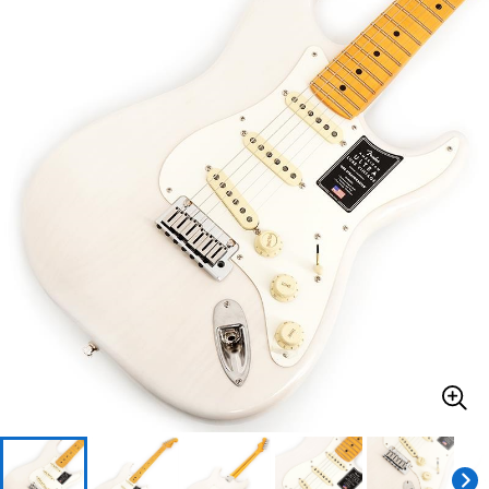
ベース
ウクレレ
ドラム
パーカッション
キーボード
電子ピアノ
管楽器
その他楽器
アンプ
エフェクター
DJ機器
DTM