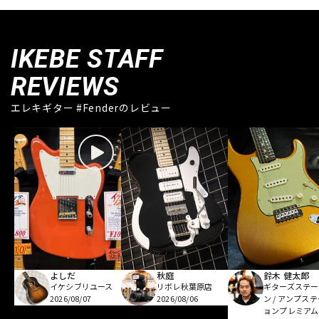
IKEBE STAFF
REVIEWS
エレキギター #Fenderのレビュー
よしだ
秋庭
鈴木 健太郎
イケシブリユース
リボレ秋葉原店
ギターズステー
2026/08/07
2026/08/06
ン / アンプス
ョンプレミアム