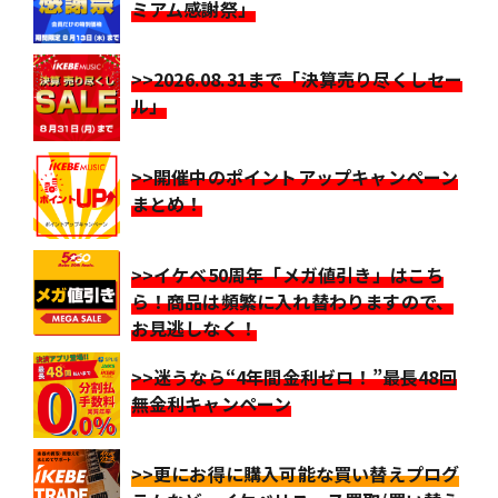
ミアム感謝祭」
>>2026.08.31まで「決算売り尽くしセー
ル」
>>開催中のポイントアップキャンペーン
まとめ！
>>イケベ50周年「メガ値引き」はこち
ら！商品は頻繁に入れ替わりますので、
お見逃しなく！
>>迷うなら“4年間金利ゼロ！”最長48回
無金利キャンペーン
>>更にお得に購入可能な買い替えプログ