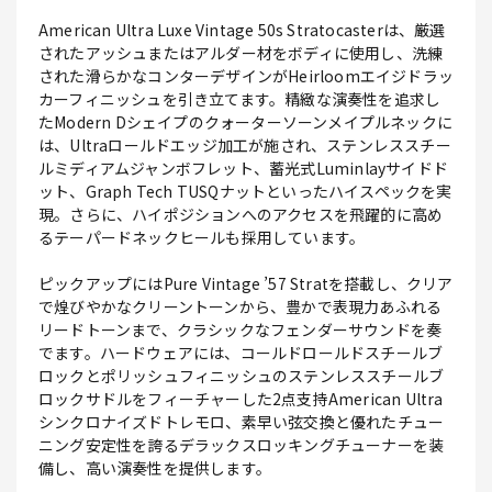
American Ultra Luxe Vintage 50s Stratocasterは、厳選
されたアッシュまたはアルダー材をボディに使用し、洗練
された滑らかなコンターデザインがHeirloomエイジドラッ
カーフィニッシュを引き立てます。精緻な演奏性を追求し
たModern Dシェイプのクォーターソーンメイプルネックに
は、Ultraロールドエッジ加工が施され、ステンレススチー
ルミディアムジャンボフレット、蓄光式Luminlayサイドド
ット、Graph Tech TUSQナットといったハイスペックを実
現。さらに、ハイポジションへのアクセスを飛躍的に高め
るテーパードネックヒールも採用しています。
ピックアップにはPure Vintage ’57 Stratを搭載し、クリア
で煌びやかなクリーントーンから、豊かで表現力あふれる
リードトーンまで、クラシックなフェンダーサウンドを奏
でます。ハードウェアには、コールドロールドスチールブ
ロックとポリッシュフィニッシュのステンレススチールブ
ロックサドルをフィーチャーした2点支持American Ultra
シンクロナイズドトレモロ、素早い弦交換と優れたチュー
ニング安定性を誇るデラックスロッキングチューナーを装
備し、高い演奏性を提供します。