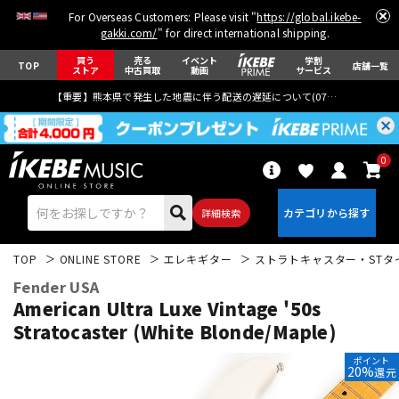
For Overseas Customers: Please visit "
https://global.ikebe-
gakki.com/
" for direct international shipping.
買う
売る
イベント
学割
TOP
店舗一覧
ストア
中古買取
動画
サービス
【重要】熊本県で発生した地震に伴う配送の遅延について(
07月29日
更新)
0
詳細検索
TOP
ONLINE STORE
エレキギター
ストラトキャスター・STタ
Fender USA
American Ultra Luxe Vintage '50s
Stratocaster (White Blonde/Maple)
エレキギター
アコギ/エレアコ
ポイント
20%
還元