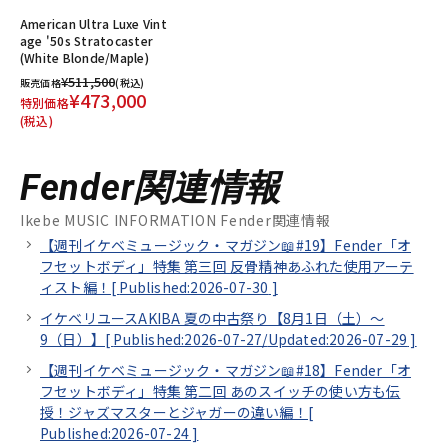
American Ultra Luxe Vint
age '50s Stratocaster
(White Blonde/Maple)
¥511,500
販売価格
(税込)
¥473,000
特別価格
(税込)
Fender関連情報
Ikebe MUSIC INFORMATION Fender関連情報
【週刊イケベミュージック・マガジン📖#19】Fender「オ
フセットボディ」特集 第三回 反骨精神あふれた使用アーテ
ィスト編！[
Published:2026-07-30
]
イケベリユースAKIBA 夏の中古祭り【8月1日（土）～
9（日）】[
Published:2026-07-27/
Updated:2026-07-29
]
【週刊イケベミュージック・マガジン📖#18】Fender「オ
フセットボディ」特集 第二回 あのスイッチの使い方も伝
授！ジャズマスターとジャガーの違い編！[
Published:2026-07-24
]