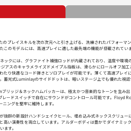
o-Calは、あなたのプレイスキルを次の次元へと引き上げる、洗練されたパフォー
たこのモデルには、高速プレイに適した最先端の機能が搭載されてい
ネックには、グラファイト補強ロッドが内蔵されており、温度や環境
ドラジアスのキャラメライズドメイプル指板は、滑らかにロールオフ加工
わたり快適なコード弾きとソロプレイが可能です。薄くて高速プレイに
蓄光式Luminlayのサイドドットは、暗いステージ上でも優れた視
istortionブリッジ＆ネックハムバッカーは、極太かつ音楽的なトーンを
ードスイッチで自在にサウンドがコントロール可能です。Floyd Ros
ーニングを堅牢に維持します。
が抜群の新設計ハンドシェイクヒール、埋め込み式ネックスクリュー
見た目の美しさと高い演奏性を両立しています。アルダーボディは豊かでダイナ
います。