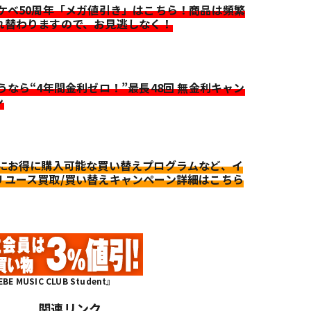
イケベ50周年「メガ値引き」はこちら！商品は頻繁
れ替わりますので、お見逃しなく！
迷うなら“4年間金利ゼロ！”最長48回 無金利キャン
ン
更にお得に購入可能な買い替えプログラムなど、イ
リユース買取/買い替えキャンペーン詳細はこちら
MUSIC CLUB Student』
関連リンク