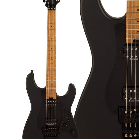
DJ機器
DTM
中古
ヴィンテー