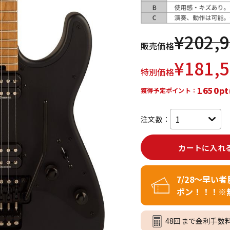
DTM オンラ
レコーディン
イン納品
グ機器
¥
202,
販売価格
ジ
¥
181,
特別価格
1650pt
獲得予定ポイント：
注文数：
カートに入れ
7/28～早い
ポン！！！※
48回まで金利手数