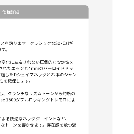
仕様詳細
マンスを誇ります。クラシックなSo-Calギ
ます。
の変化に左右されない圧倒的な安定性を
されたエッジと4mmのパーロイドドッ
適したDシェイプネックと22本のジャン
認性を確保します。
生み出し、クランチなリズムトーンから灼熱の
e 1500ダブルロッキングトレモロによ
による快適なネックジョイントなど、
ミックなトーンを響かせます。存在感を放つ魅