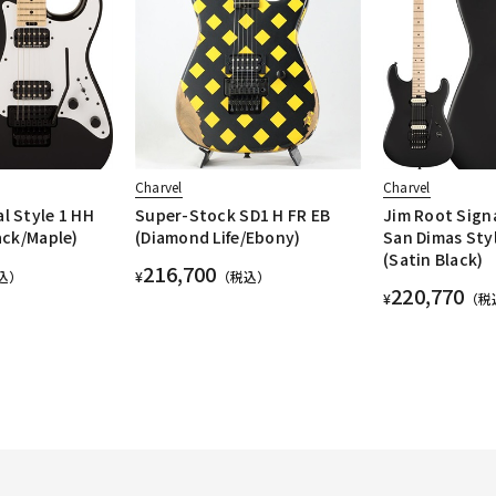
Charvel
Charvel
l Style 1 HH
Super-Stock SD1 H FR EB
Jim Root Sign
ack/Maple)
(Diamond Life/Ebony)
San Dimas Sty
(Satin Black)
216,700
込）
¥
（税込）
220,770
¥
（税