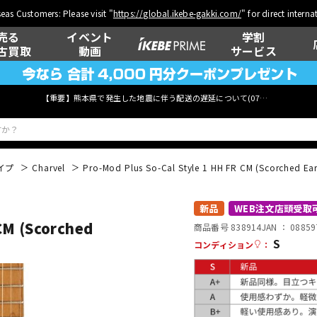
eas Customers: Please visit "
https://global.ikebe-gakki.com/
" for direct intern
売る
イベント
学割
古買取
動画
サービス
【重要】熊本県で発生した地震に伴う配送の遅延について(
07月29日
更新)
イプ
Charvel
Pro-Mod Plus So-Cal Style 1 HH FR CM (Scorched Ea
ベース
ウクレレ
新品
WEB注文店頭受取
CM (Scorched
商品番号 838914
JAN ：
08859
S
コンディション
：
管楽器
その他楽器