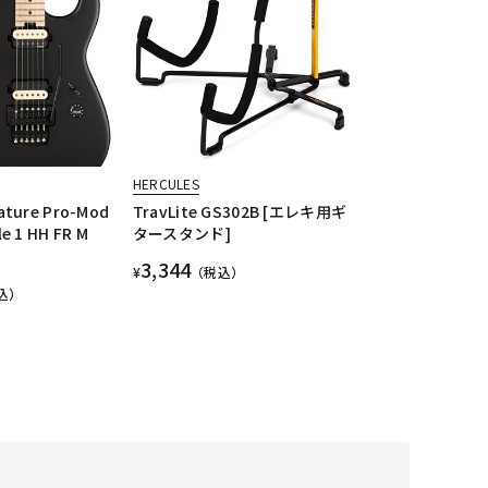
HERCULES
ature Pro-Mod
TravLite GS302B [エレキ用ギ
le 1 HH FR M
タースタンド]
3,344
¥
（税込）
込）