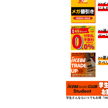
>>
に入
>>
ペー
>>
ケベ
学生さんならいつでもお得『IKEBE 