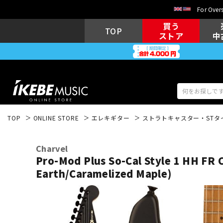
For Overs
買う
TOP
ストア
中
TOP
ONLINE STORE
エレキギター
ストラトキャスター・STタ
アコギ/エレ
エレキギター
アコ
Charvel
Pro-Mod Plus So-Cal Style 1 HH FR 
Earth/Caramelized Maple)
キーボード
電子ピアノ