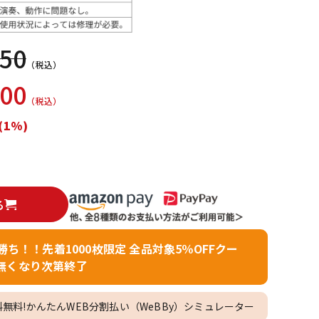
配信/ライブ
楽器アクセサ
機器
リ
950
（税込）
500
（税込）
(1%)
る
者勝ち！！先着1000枚限定 全品対象5％OFFクー
無くなり次第終了
料無料!かんたんWEB分割払い（WeBBy）シミュレーター