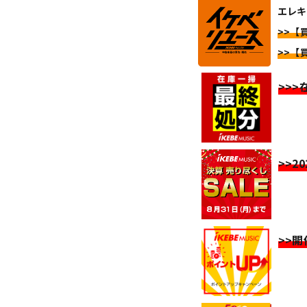
エレキ
>>【
>>【
>>
>>2
>>