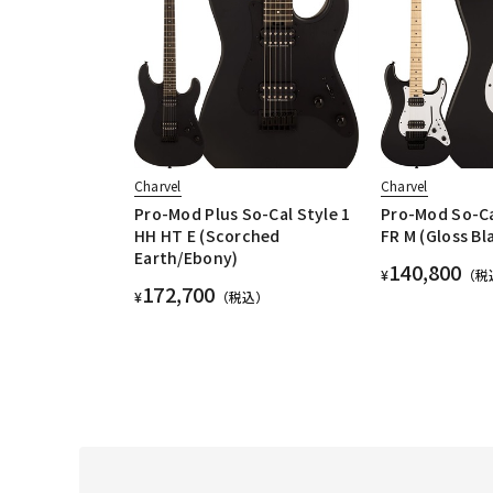
Charvel
Charvel
Pro-Mod Plus So-Cal Style 1
Pro-Mod So-Ca
HH HT E (Scorched
FR M (Gloss Bl
Earth/Ebony)
140,800
¥
（税
172,700
¥
（税込）