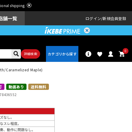
ational shipping.
店舗一覧
ログイン
新規会員登録
0
詳細検索
rth/Caramelized Maple)
パーカッショ
ドラム
ン
可
動画あり
送料無料
78436552
アンプ
エフェクター