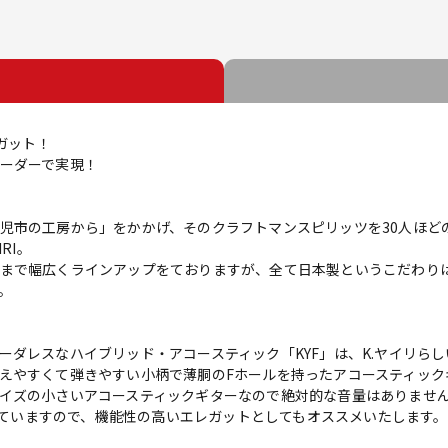
ガット！
ーダーで実現！
児市の工房から」をかかげ、そのクラフトマンスピリッツを30人ほどの
RI。
まで幅広くラインアップをておりますが、全て日本製というこだわり
。
ーダレスなハイブリッド・アコースティック「KYF」は、K.ヤイリら
えやすくて弾きやすい小柄で薄胴のFホールを持ったアコースティック
イズの小さいアコースティックギターなので絶対的な音量はありませんが
載していますので、機能性の高いエレガットとしてもオススメいたします。