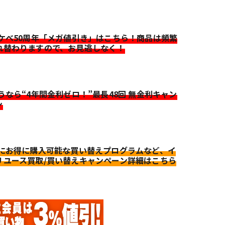
イケベ50周年「メガ値引き」はこちら！商品は頻繁
れ替わりますので、お見逃しなく！
迷うなら“4年間金利ゼロ！”最長48回 無金利キャン
ン
更にお得に購入可能な買い替えプログラムなど、イ
リユース買取/買い替えキャンペーン詳細はこちら