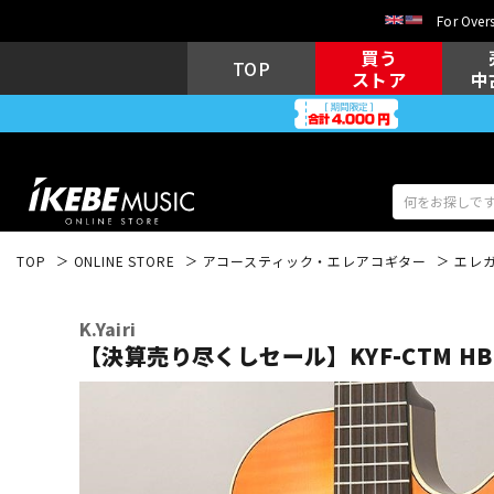
For Overs
買う
TOP
ストア
中
TOP
ONLINE STORE
アコースティック・エレアコギター
エレ
アコギ/エレ
エレキギター
アコ
K.Yairi
【決算売り尽くしセール】KYF-CTM HB
キーボード
電子ピアノ