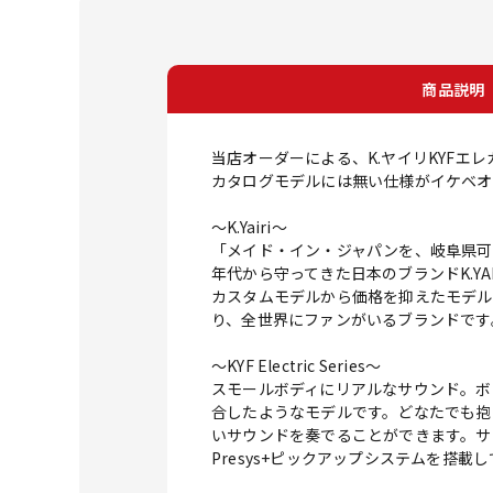
商品説明
当店オーダーによる、K.ヤイリKYFエレ
カタログモデルには無い仕様がイケベオ
～K.Yairi～
「メイド・イン・ジャパンを、岐阜県可
年代から守ってきた日本のブランドK.YAI
カスタムモデルから価格を抑えたモデル
り、全世界にファンがいるブランドです
～KYF Electric Series～
スモールボディにリアルなサウンド。ボ
合したようなモデルです。どなたでも抱
いサウンドを奏でることができます。サ
Presys+ピックアップシステムを搭