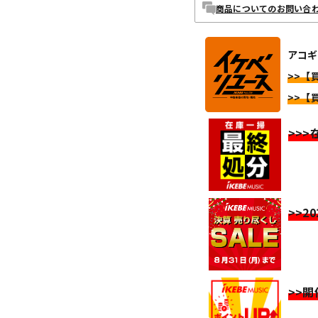
商品についてのお問い合
アコギ
>>【買
>>【買
>>
>>2
>>