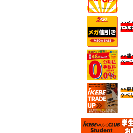
>>
に入
>>
ペー
>>
ケベ