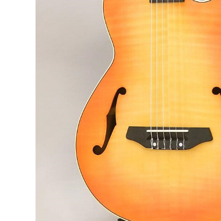
DJ機器
DTM
中古
ヴィンテー