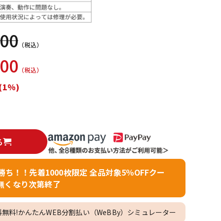
配信/ライブ
楽器アクセサ
機器
リ
000
（税込）
900
（税込）
(1%)
る
者勝ち！！先着1000枚限定 全品対象5％OFFクー
無くなり次第終了
料無料!かんたんWEB分割払い（WeBBy）シミュレーター