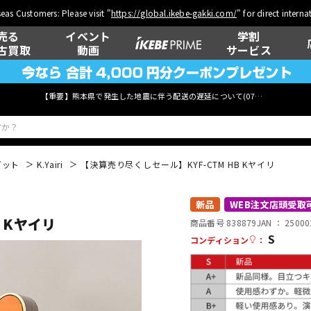
eas Customers: Please visit "
https://global.ikebe-gakki.com/
" for direct intern
売る
イベント
学割
古買取
動画
サービス
【重要】熊本県で発生した地震に伴う配送の遅延について(
07月29日
更新)
ガット
K.Yairi
【決算売り尽くしセール】KYF-CTM HB Kヤイリ
ベース
ウクレレ
新品
WEB注文店頭受取
 Kヤイリ
商品番号 838879
JAN ：
25000
S
コンディション
：
管楽器
その他楽器