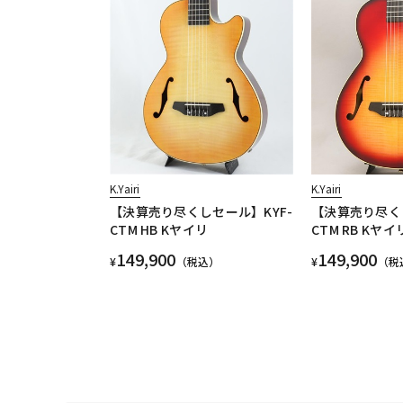
K.Yairi
K.Yairi
【決算売り尽くしセール】KYF-
【決算売り尽くし
CTM HB Kヤイリ
CTM RB Kヤイ
149,900
149,900
¥
（税込）
¥
（税