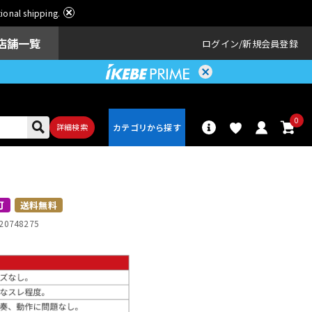
ational shipping.
店舗一覧
ログイン
新規会員登録
0
詳細検索
パーカッショ
ドラム
ン
可
送料無料
20748275
アンプ
エフェクター