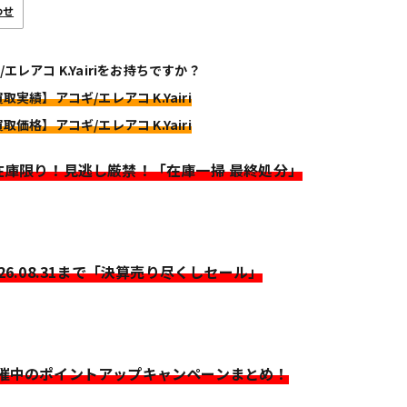
わせ
/エレアコ K.Yairiをお持ちですか？
取実績】アコギ/エレアコ K.Yairi
取価格】アコギ/エレアコ K.Yairi
>在庫限り！見逃し厳禁！「在庫一掃 最終処分」
026.08.31まで「決算売り尽くしセール」
開催中のポイントアップキャンペーンまとめ！