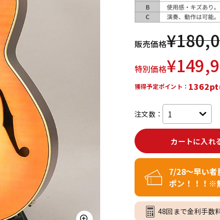
DTM オンラ
レコーディン
イン納品
グ機器
¥
180,
販売価格
ジ
¥
149,
特別価格
1362pt
獲得予定ポイント：
注文数：
カートに入れ
7/28～早い
ポン！！！※
48回まで金利手数