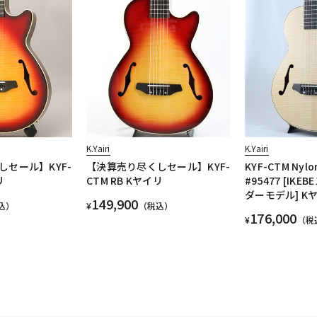
K.Yairi
K.Yairi
セール】KYF-
【決算売り尽くしセール】KYF-
KYF-CTM Nylo
リ
CTM RB Kヤイリ
#95477 [IK
ダーモデル] K
149,900
込）
¥
（税込）
176,000
¥
（税