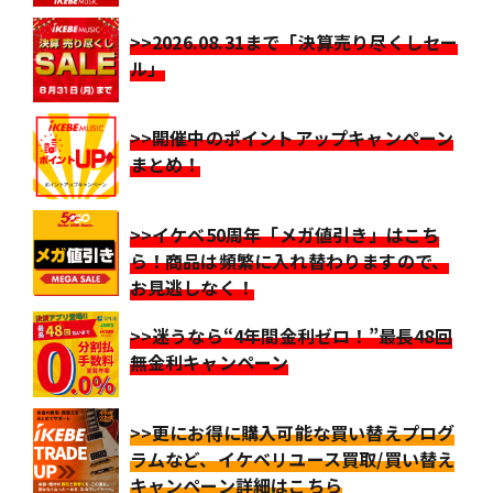
>>2026.08.31まで「決算売り尽くしセー
ル」
>>開催中のポイントアップキャンペーン
まとめ！
>>イケベ50周年「メガ値引き」はこち
ら！商品は頻繁に入れ替わりますので、
お見逃しなく！
>>迷うなら“4年間金利ゼロ！”最長48回
無金利キャンペーン
>>更にお得に購入可能な買い替えプログ
ラムなど、イケベリユース買取/買い替え
キャンペーン詳細はこちら