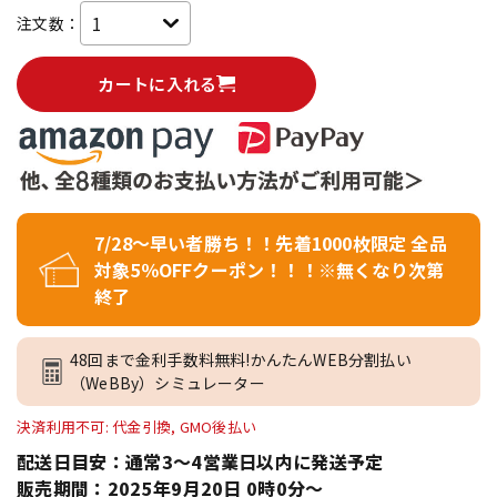
注文数：
カートに入れる
7/28～早い者勝ち！！先着1000枚限定 全品
対象5％OFFクーポン！！！※無くなり次第
終了
48回まで金利手数料無料!かんたんWEB分割払い
（WeBBy）シミュレーター
決済利用不可: 代金引換, GMO後払い
配送日目安：通常3～4営業日以内に発送予定
販売期間：2025年9月20日 0時0分～