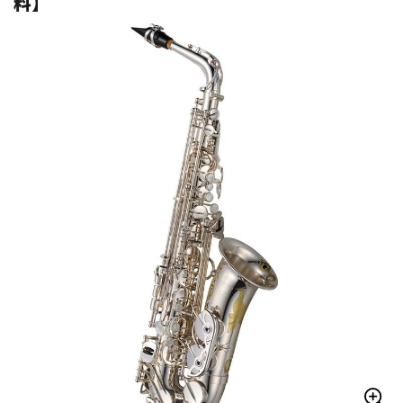
料】
ベース
ウクレレ
ドラム
パーカッション
キーボード
電子ピアノ
管楽器
その他楽器
アンプ
エフェクター
DJ機器
DTM