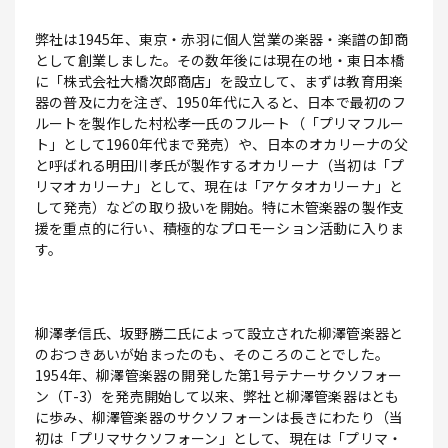
弊社は1945年、東京・赤羽に個人営業の楽器・楽譜の卸商
として創業しました。その数年後には現在の地・東日本橋
に「株式会社大橋次郎商店」を設立して、まずは教育用楽
器の普及に力を注ぎ、1950年代に入ると、日本で最初のフ
ルートを製作した村松孝一氏のフルート（「プリマフルー
ト」として1960年代まで発売）や、日本のオカリーナの父
と呼ばれる明田川孝氏が製作するオカリーナ（当初は「プ
リマオカリーナ」として、現在は「アケタオカリーナ」と
して発売）などの取り扱いを開始。特に木管楽器の製作支
援を重点的に行い、積極的なプロモーション活動に入りま
す。
柳澤孝信氏、坂野勝二氏によって設立された柳澤管楽器と
のおつきあいが始まったのも、そのころのことでした。
1954年、柳澤管楽器の開発した第1号テナーサクソフォー
ン（T-3）を発売開始して以来、弊社と柳澤管楽器はとも
に歩み、柳澤管楽器のサクソフォーンは長きにわたり（当
初は「プリマサクソフォーン」として、現在は「プリマ・