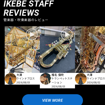
IKEBE STAFF
REVIEWS
管楽器・吹奏楽器のレビュー
大澤
椎名 偉吹
大澤
ウインドブロス
トランペットステ
ウインドブロ
2026/08/03
ーション
2026/08/02
2026/08/03
VIEW MORE