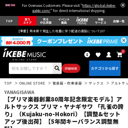
For Overseas Customers: Please visit "
https://global.ikebe-
gakki.com/
" for direct international shipping.
買う
売る
イベント
学割
TOP
店舗一覧
ストア
中古買取
動画
サービス
【重要】熊本県で発生した地震に伴う配送の遅延について(
07月29日
更新)
0
詳細検索
TOP
ONLINE STORE
管楽器・吹奏楽器
サックス
アルトサ
YANAGISAWA
【プリマ楽器創業80周年記念限定モデル】ア
ルトサックス プリマ・ヤナギサワ 「孔雀の誇
り」（Kujaku-no-Hokori）【調整&セット
エレキギター
アコギ/エレアコ
アップ後出荷】【5年間キーバランス調整無