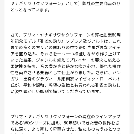
ヤナギサワサクソフォーン」として）弊社の主要商品のひ
とつとなっています。
さて、プリマ・ヤナギサワサクソフォーンの弊社創業80周
年記念モデル『孔雀の誇り』ソプラノ及びアルトは、これ
までの多くの方々との関わりの中で得たさまざまなアイデ
アを盛り込み、それらを一つ一つ検証しながら作り上げて
いった結果、ジャンルを越えてプレイヤーの要求に応える
柔軟性を持ち、音の豊かさと確かな吹き心地、優れた操作
性を両立させる楽器として仕上がりました。さらに、ハン
ガリー出身のグラヴィール彫刻家マイゼィク・ローベルト
氏が、平和や調和、希望の象徴とも言われる孔雀の誇らし
い姿を輝かしい彫刻で描いてくださっています。
プリマ・ヤナギサワサクソフォーンの現在のラインアップ
であるWOシリーズに加え、80年紡いできた音の世界をさ
らに深く、より新しく昇華させた、私たちのもうひとつの