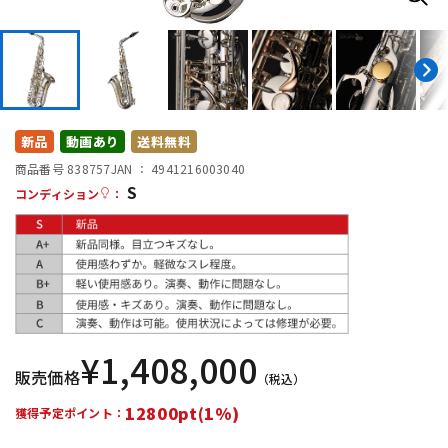
DTM オンライン納品
レコーディング機器
配信/ライブ機器
楽器アクセサリ
新品
動画あり
送料無料
中古
ヴィンテージ
商品番号 838757
JAN ：
4941216003040
S
コンディション
：
¥
1,408,000
販売価格
（税込）
12800pt(1%)
獲得予定ポイント：