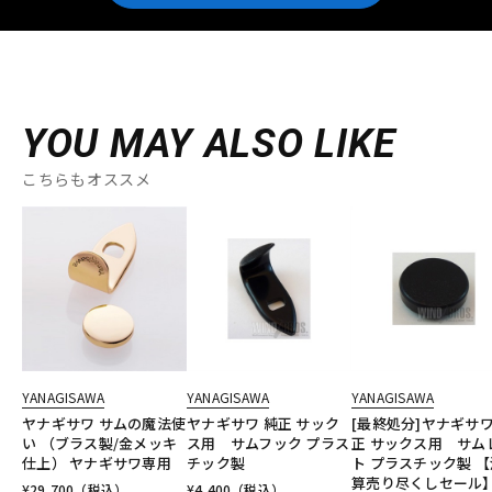
YOU MAY ALSO LIKE
こちらもオススメ
YANAGISAWA
YANAGISAWA
YANAGISAWA
ヤナギサワ サムの魔法使
ヤナギサワ 純正 サック
[最終処分]ヤナギサワ
い （ブラス製/金メッキ
ス用 サムフック プラス
正 サックス用 サム
仕上） ヤナギサワ専用
チック製
ト プラスチック製 【
算売り尽くしセール
¥
29,700
（税込）
¥
4,400
（税込）