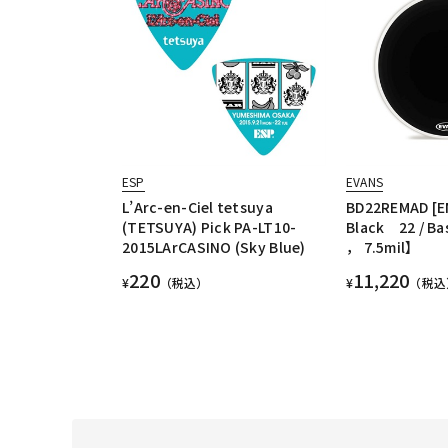
ESP
EVANS
L’Arc-en-Ciel tetsuya
BD22REMAD [E
(TETSUYA) Pick PA-LT10-
Black 22 / Ba
2015LArCASINO (Sky Blue)
， 7.5mil】
220
11,220
¥
（税込）
¥
（税込