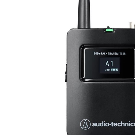
DJ機器
DTM
中古
ヴィンテー