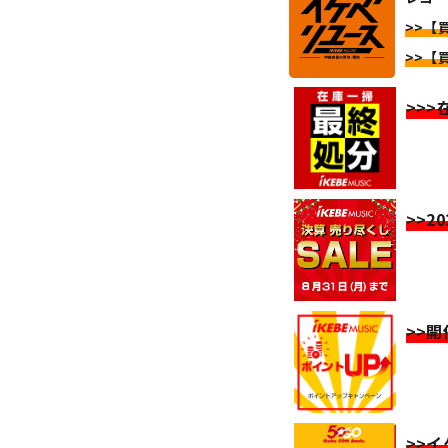
>>【
>>【
>>
>>2
>>
>>