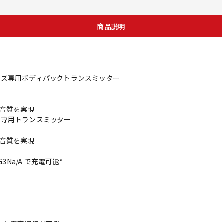
商品説明
シリーズ専用ボディパックトランスミッター
高音質を実現
ーズ専用トランスミッター
高音質を実現
G3Na/A で充電可能*