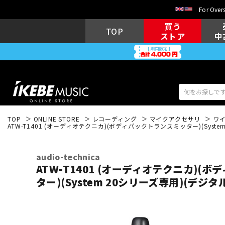
For Overs
買う
TOP
ストア
中
TOP
ONLINE STORE
レコーディング
マイクアクセサリ
ワ
ATW-T1401 (オーディオテクニカ)(ボディパックトランスミッター)(Syst
アコギ/エレ
エレキギター
アコ
audio-technica
ATW-T1401 (オーディオテクニカ)(
ター)(System 20シリーズ専用)(デジ
キーボード
電子ピアノ