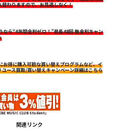
れ替わりますので、お見逃しなく！
迷うなら“4年間金利ゼロ！”最長48回 無金利キャン
ン
更にお得に購入可能な買い替えプログラムなど、イ
リユース買取/買い替えキャンペーン詳細はこちら
MUSIC CLUB Student』
関連リンク