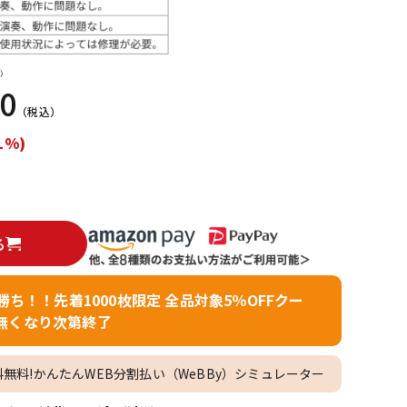
配信/ライブ
楽器アクセサ
機器
リ
）
00
（税込）
1%)
る
者勝ち！！先着1000枚限定 全品対象5％OFFクー
無くなり次第終了
料無料!かんたんWEB分割払い（WeBBy）シミュレーター