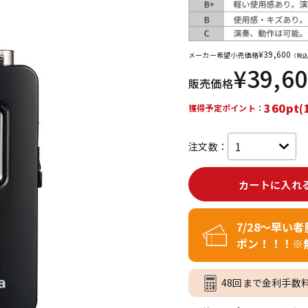
DTM オンラ
レコーディン
イン納品
グ機器
¥
39,600
メーカー希望小売価格
（税込
¥
39,6
ジ
販売価格
360pt(
獲得予定ポイント：
注文数：
カートに入れ
7/28～早い
ポン！！！※
48回まで金利手数