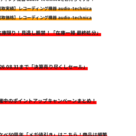
買取実績】レコーディング機器 audio-technica
買取価格】レコーディング機器 audio-technica
>在庫限り！見逃し厳禁！「在庫一掃 最終処分」
026.08.31まで「決算売り尽くしセール」
開催中のポイントアップキャンペーンまとめ！
イケベ50周年「メガ値引き」はこちら！商品は頻繁