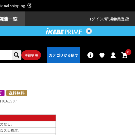
ational shipping.
店舗一覧
ログイン
新規会員登録
0
詳細検索
パーカッショ
ドラム
ン
可
送料無料
10161507
アンプ
エフェクター