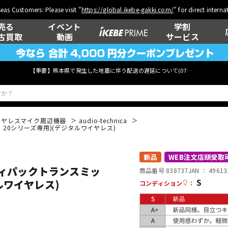
eas Customers: Please visit "
https://global.ikebe-gakki.com/
" for direct intern
売る
イベント
学割
古買取
動画
サービス
【重要】熊本県で発生した地震に伴う配送の遅延について(
07月29日
更新)
イヤレスマイク周辺機器
audio-technica
em 20シリーズ専用)(デジタルワイヤレス)
ベース
ウクレレ
新品
WEB注文店頭受取
ボディパックトランスミッ
商品番号 838737
JAN ：
49613
S
タルワイヤレス)
コンディション
：
管楽器
その他楽器