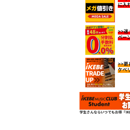
に入
>>
ペー
>>
ケベ
学生さんならいつでもお得『IKEBE 