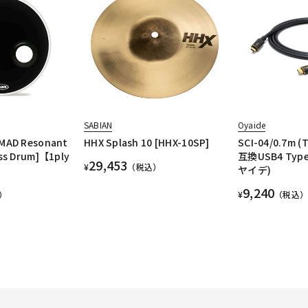
SABIAN
Oyaide
MAD Resonant
HHX Splash 10 [HHX-10SP]
SCI-04/0.7m (
ss Drum]【1ply
互換USB4 Type
29,453
¥
（税込）
ヤイデ)
9,240
）
¥
（税込）