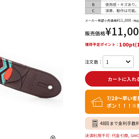
DTM オンラ
レコーディン
イン納品
グ機器
¥
11,000
メーカー希望小売価格
（税込
¥
11,0
販売価格
ジ
100pt(
獲得予定ポイント：
注文数：
カートに入れ
7/28～早い
ポン！！！※
48回まで金利手数
決済利用不可: 代金引換, GM