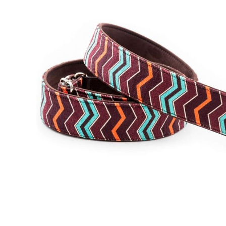
DJ機器
DTM
中古
ヴィンテー