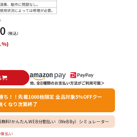
配信/ライブ
楽器アクセサ
機器
リ
）
00
（税込）
1%)
る
者勝ち！！先着1000枚限定 全品対象5％OFFクー
無くなり次第終了
料無料!かんたんWEB分割払い（WeBBy）シミュレーター
O後払い