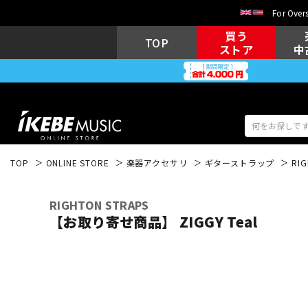
For Overs
買う
TOP
ストア
中
TOP
ONLINE STORE
楽器アクセサリ
ギターストラップ
RIG
アコギ/エレ
エレキギター
アコ
RIGHTON STRAPS
【お取り寄せ商品】 ZIGGY Teal
キーボード
電子ピアノ