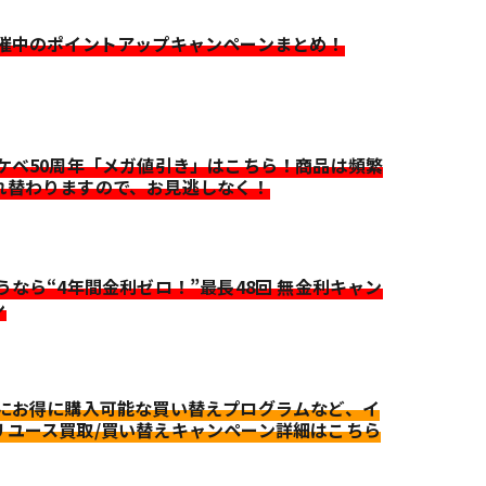
開催中のポイントアップキャンペーンまとめ！
イケベ50周年「メガ値引き」はこちら！商品は頻繁
れ替わりますので、お見逃しなく！
迷うなら“4年間金利ゼロ！”最長48回 無金利キャン
ン
更にお得に購入可能な買い替えプログラムなど、イ
リユース買取/買い替えキャンペーン詳細はこちら