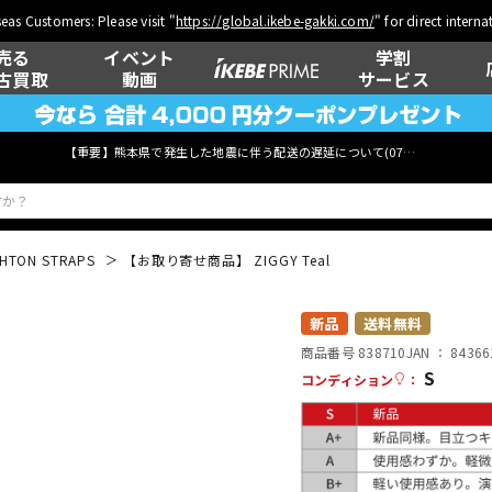
eas Customers: Please visit "
https://global.ikebe-gakki.com/
" for direct intern
売る
イベント
学割
古買取
動画
サービス
【重要】熊本県で発生した地震に伴う配送の遅延について(
07月29日
更新)
HTON STRAPS
【お取り寄せ商品】 ZIGGY Teal
ベース
ウクレレ
新品
送料無料
商品番号 838710
JAN ：
84366
S
コンディション
：
管楽器
その他楽器