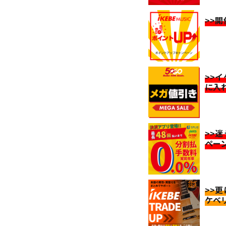
>>
>>
に入
>>
ペー
>>
ケベ