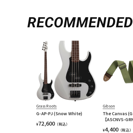
RECOMMENDE
Grass Roots
Gibson
G-AP-PJ (Snow White)
The Canvas (G
【ASCNVS-GR
72,600
¥
（税込）
4,400
¥
（税込）