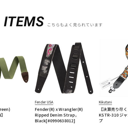
D
ITEMS
こちらもよく見られています
Fender USA
Kikutani
reen)
Fender(R) x Wrangler(R)
【決算売り尽く
N】
Ripped Denim Strap，
KSTR-310 
Black[#0990638012]
プ