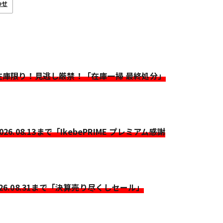
わせ
>在庫限り！見逃し厳禁！「在庫一掃 最終処分」
2026.08.13まで「IkebePRIME プレミアム感謝
026.08.31まで「決算売り尽くしセール」