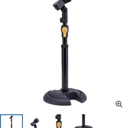
ベース
ウクレレ
ドラム
パーカッション
キーボード
電子ピアノ
管楽器
その他楽器
アンプ
エフェクター
DJ機器
DTM