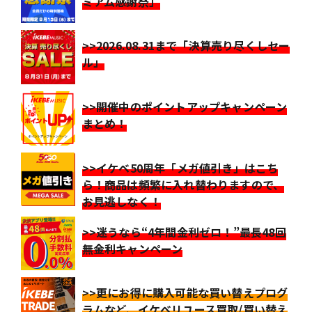
ミアム感謝祭」
>>2026.08.31まで「決算売り尽くしセー
ル」
>>開催中のポイントアップキャンペーン
まとめ！
>>イケベ50周年「メガ値引き」はこち
ら！商品は頻繁に入れ替わりますので、
お見逃しなく！
>>迷うなら“4年間金利ゼロ！”最長48回
無金利キャンペーン
>>更にお得に購入可能な買い替えプログ
ラムなど、イケベリユース買取/買い替え