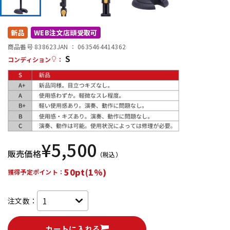
DTM オンライン納品
レコーディング機器
新品
WEB注文店頭受取可
配信/ライブ機器
楽器アクセサリ
商品番号 838623
JAN ：
0635464414362
S
コンディション
：
中古
ヴィンテージ
¥
5,500
販売価格
（税込）
50pt(1%)
獲得予定ポイント：
注文数：
カートに入れる