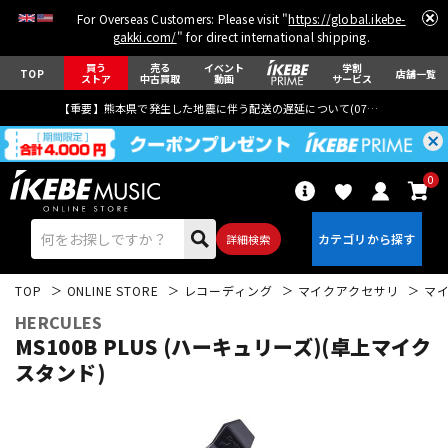
For Overseas Customers: Please visit "
https://global.ikebe-
gakki.com/
" for direct international shipping.
買う
売る
イベント
学割
TOP
店舗一覧
ストア
中古買取
動画
サービス
【重要】熊本県で発生した地震に伴う配送の遅延について(
07月29日
更新)
0
詳細検索
TOP
ONLINE STORE
レコーディング
マイクアクセサリ
マ
HERCULES
MS100B PLUS (ハーキュリーズ)(卓上マイク
スタンド)
エレキギター
アコギ/エレアコ