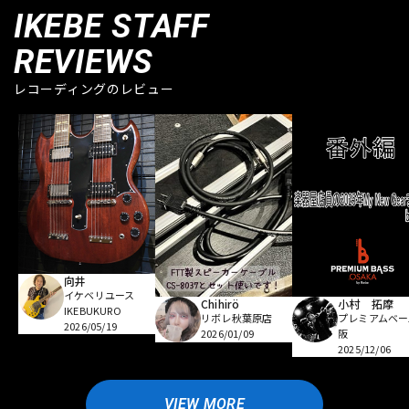
IKEBE STAFF
REVIEWS
レコーディングのレビュー
向井
イケベリユース
Chihirö
小村 拓摩
IKEBUKURO
リボレ秋葉原店
プレミアムベー
2026/05/19
2026/01/09
阪
2025/12/06
VIEW MORE