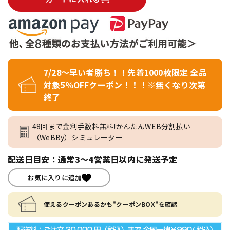
7/28～早い者勝ち！！先着1000枚限定 全品
対象5％OFFクーポン！！！※無くなり次第
終了
48回まで金利手数料無料!かんたんWEB分割払い
（WeBBy）シミュレーター
配送日目安：通常3～4営業日以内に発送予定
お気に入りに追加
使えるクーポンあるかも"クーポンBOX"を確認