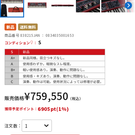
DTM オンライン納品
レコーディング機器
配信/ライブ機器
楽器アクセサリ
新品
送料無料
商品番号 838215
JAN ：
0834035001653
S
コンディション
：
中古
ヴィンテージ
¥
759,550
販売価格
（税込）
6905pt(1%)
獲得予定ポイント：
注文数：