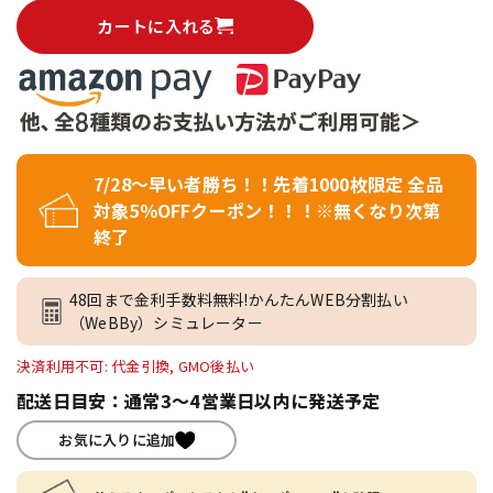
カートに入れる
7/28～早い者勝ち！！先着1000枚限定 全品
対象5％OFFクーポン！！！※無くなり次第
終了
48回まで金利手数料無料!かんたんWEB分割払い
（WeBBy）シミュレーター
決済利用不可: 代金引換, GMO後払い
配送日目安：通常3～4営業日以内に発送予定
お気に入りに追加