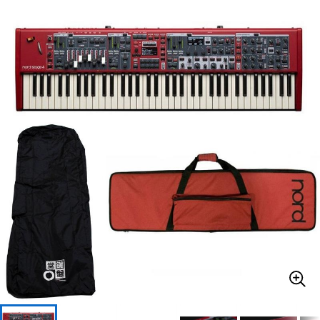
ベース
ウクレレ
ドラム
パーカッション
キーボード
電子ピアノ
管楽器
その他楽器
アンプ
エフェクター
DJ機器
DTM