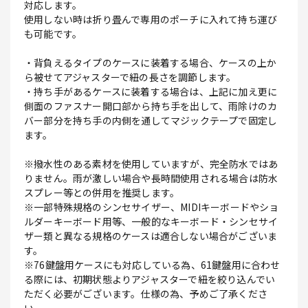
対応します。
使用しない時は折り畳んで専用のポーチに入れて持ち運び
も可能です。
・背負えるタイプのケースに装着する場合、ケースの上か
ら被せてアジャスターで紐の長さを調節します。
・持ち手があるケースに装着する場合は、上記に加え更に
側面のファスナー開口部から持ち手を出して、雨除けのカ
バー部分を持ち手の内側を通してマジックテープで固定し
ます。
※撥水性のある素材を使用していますが、完全防水ではあ
りません。雨が激しい場合や長時間使用される場合は防水
スプレー等との併用を推奨します。
※一部特殊規格のシンセサイザー、MIDIキーボードやショ
ルダーキーボード用等、一般的なキーボード・シンセサイ
ザー類と異なる規格のケースは適合しない場合がございま
す。
※76鍵盤用ケースにも対応している為、61鍵盤用に合わせ
る際には、初期状態よりアジャスターで紐を絞り込んでい
ただく必要がございます。仕様の為、予めご了承くださ