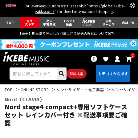
For Overseas Customers: Please visit "
https://global.ikebe-
gakki.com/
" for direct international shipping.
買う
売る
イベント
学割
TOP
店舗一覧
ストア
中古買取
動画
サービス
【重要】熊本県で発生した地震に伴う配送の遅延について(
07月29日
更新)
0
詳細検索
TOP
ONLINE STORE
シンセサイザー・電子楽器
シンセサイザ
Nord（CLAVIA）
Nord stage4 compact+専用ソフトケース
セット レインカバー付き ※配送事項要ご確
認
エレキギター
アコギ/エレアコ