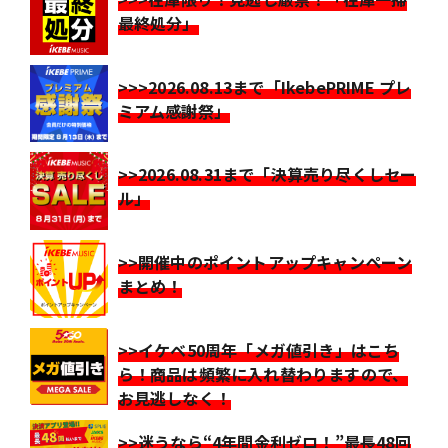
最終処分」
>>>2026.08.13まで「IkebePRIME プレ
ミアム感謝祭」
>>2026.08.31まで「決算売り尽くしセー
ル」
>>開催中のポイントアップキャンペーン
まとめ！
>>イケベ50周年「メガ値引き」はこち
ら！商品は頻繁に入れ替わりますので、
お見逃しなく！
>>迷うなら“4年間金利ゼロ！”最長48回