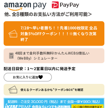
7/28～早い者勝ち！！先着1000枚限定 全品
対象5％OFFクーポン！！！※無くなり次第
終了
48回まで金利手数料無料!かんたんWEB分割払い
（WeBBy）シミュレーター
配送日目安：1～2営業日以内に発送予定
お気に入りに追加
使えるクーポンあるかも"クーポンBOX"を確認