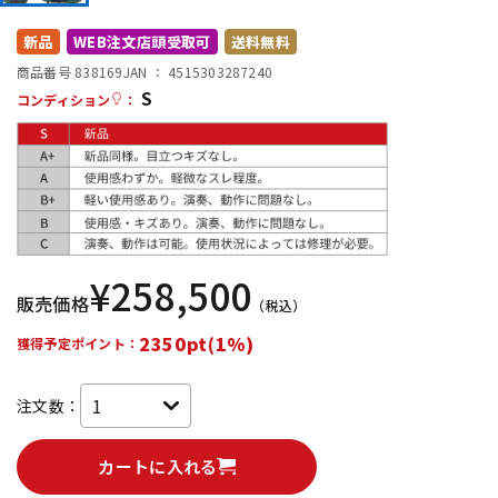
DTM オンライン納品
レコーディング機器
新品
WEB注文店頭受取可
送料無料
商品番号 838169
JAN ：
4515303287240
S
配信/ライブ機器
楽器アクセサリ
コンディション
：
中古
ヴィンテージ
¥
258,500
販売価格
（税込）
2350pt(1%)
獲得予定ポイント：
注文数：
カートに入れる