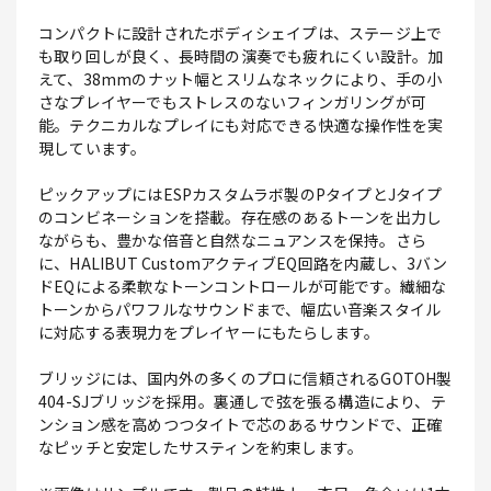
コンパクトに設計されたボディシェイプは、ステージ上で
も取り回しが良く、長時間の演奏でも疲れにくい設計。加
えて、38mmのナット幅とスリムなネックにより、手の小
さなプレイヤーでもストレスのないフィンガリングが可
能。テクニカルなプレイにも対応できる快適な操作性を実
現しています。
ピックアップにはESPカスタムラボ製のPタイプとJタイプ
のコンビネーションを搭載。存在感のあるトーンを出力し
ながらも、豊かな倍音と自然なニュアンスを保持。さら
に、HALIBUT CustomアクティブEQ回路を内蔵し、3バン
ドEQによる柔軟なトーンコントロールが可能です。繊細な
トーンからパワフルなサウンドまで、幅広い音楽スタイル
に対応する表現力をプレイヤーにもたらします。
ブリッジには、国内外の多くのプロに信頼されるGOTOH製
404-SJブリッジを採用。裏通しで弦を張る構造により、テ
ンション感を高めつつタイトで芯のあるサウンドで、正確
なピッチと安定したサスティンを約束します。