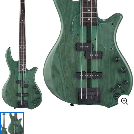
ベース
ウクレレ
ドラム
パーカッション
キーボード
電子ピアノ
管楽器
その他楽器
アンプ
エフェクター
DJ機器
DTM