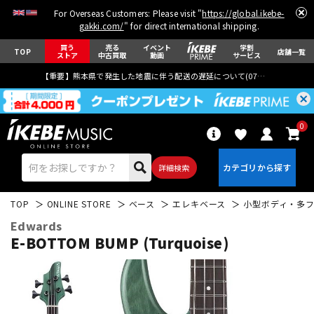
For Overseas Customers: Please visit "
https://global.ikebe-
gakki.com/
" for direct international shipping.
買う
売る
イベント
学割
TOP
店舗一覧
ストア
中古買取
動画
サービス
【重要】熊本県で発生した地震に伴う配送の遅延について(
07月29日
更新)
0
詳細検索
TOP
ONLINE STORE
ベース
エレキベース
小型ボディ・多
Edwards
E-BOTTOM BUMP (Turquoise)
エレキギター
アコギ/エレアコ