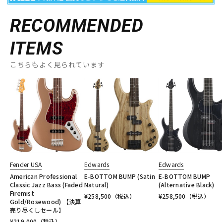
RECOMMENDED
ITEMS
こちらもよく見られています
Fender USA
Edwards
Edwards
American Professional
E-BOTTOM BUMP (Satin
E-BOTTOM BUMP
Classic Jazz Bass (Faded
Natural)
(Alternative Black)
Firemist
¥
258,500
（税込）
¥
258,500
（税込）
Gold/Rosewood) 【決算
売り尽くしセール】
¥
219,000
（税込）