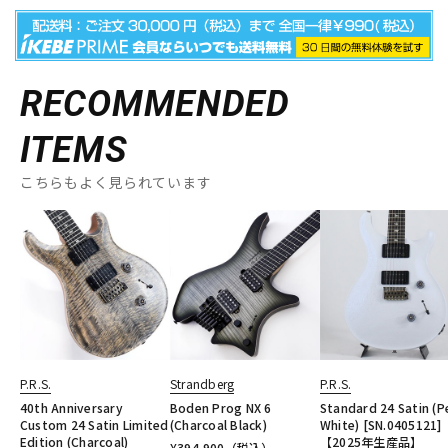
RECOMMENDED
ITEMS
こちらもよく見られています
P.R.S.
Strandberg
P.R.S.
40th Anniversary
Boden Prog NX 6
Standard 24 Satin (P
Custom 24 Satin Limited
(Charcoal Black)
White) [SN.0405121]
Edition (Charcoal)
【2025年生産品】
¥
394,900
（税込）