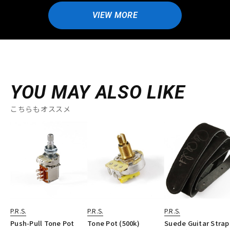
VIEW MORE
YOU MAY ALSO LIKE
こちらもオススメ
P.R.S.
P.R.S.
P.R.S.
Push-Pull Tone Pot
Tone Pot (500k)
Suede Guitar Strap