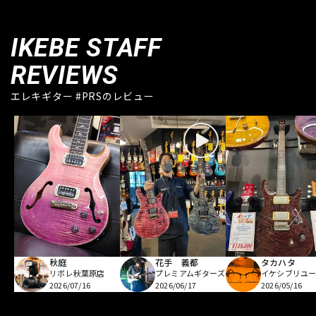
IKEBE STAFF
REVIEWS
エレキギター #PRSのレビュー
秋庭
花手 義都
タカハタ
リボレ秋葉原店
プレミアムギターズ
イケシブリユー
2026/07/16
2026/06/17
2026/05/16