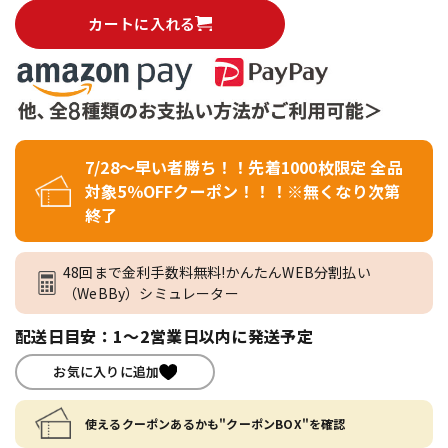
カートに入れる
7/28～早い者勝ち！！先着1000枚限定 全品
対象5％OFFクーポン！！！※無くなり次第
終了
48回まで金利手数料無料!かんたんWEB分割払い
（WeBBy）シミュレーター
配送日目安：1～2営業日以内に発送予定
お気に入りに追加
使えるクーポンあるかも"クーポンBOX"を確認