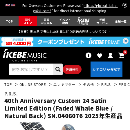
For Overseas Customers: Please visit "
https://global.ikebe-
gakki.com/
" for direct international shipping.
買う
売る
イベント
学割
TOP
店舗一覧
ストア
中古買取
動画
サービス
【重要】熊本県で発生した地震に伴う配送の遅延について(
07月29日
更新)
0
詳細検索
TOP
ONLINE STORE
エレキギター
その他
P.R.S.
PRS C
P.R.S.
40th Anniversary Custom 24 Satin
Limited Edition (Faded Whale Blue /
Natural Back) SN.0408076 2025年生産品
エレキギター
アコギ/エレアコ