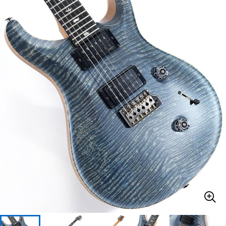
ベース
ウクレレ
ドラム
パーカッション
キーボード
電子ピアノ
管楽器
その他楽器
アンプ
エフェクター
DJ機器
DTM