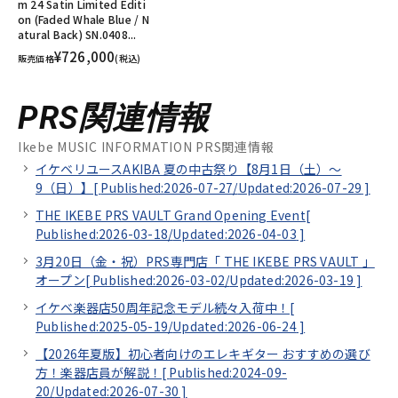
m 24 Satin Limited Editi
on (Faded Whale Blue / N
atural Back) SN.0408...
¥726,000
販売価格
(税込)
PRS関連情報
Ikebe MUSIC INFORMATION PRS関連情報
イケベリユースAKIBA 夏の中古祭り【8月1日（土）～
9（日）】[
Published:2026-07-27/
Updated:2026-07-29
]
THE IKEBE PRS VAULT Grand Opening Event[
Published:2026-03-18/
Updated:2026-04-03
]
3月20日（金・祝）PRS専門店「 THE IKEBE PRS VAULT 」
オープン[
Published:2026-03-02/
Updated:2026-03-19
]
イケベ楽器店50周年記念モデル続々入荷中！[
Published:2025-05-19/
Updated:2026-06-24
]
【2026年夏版】初心者向けのエレキギター おすすめの選び
方！楽器店員が解説！[
Published:2024-09-
20/
Updated:2026-07-30
]