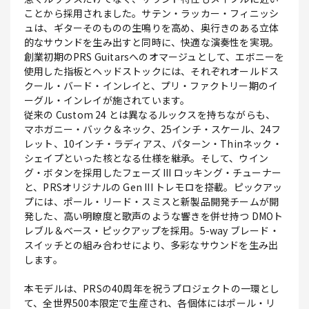
ことから採用されました。サテン・ラッカー・フィニッシ
ュは、ギターそのものの生鳴りを高め、奥行きのある立体
的なサウンドを生み出すと同時に、快適な演奏性を実現。
創業初期のPRS Guitarsへのオマージュとして、エボニーを
使用した指板とヘッドストックには、それぞれオールドス
クール・バード・インレイと、プリ・ファクトリー期のイ
ーグル・インレイが施されています。
従来の Custom 24 とは異なるルックスを持ちながらも、
マホガニー・バック＆ネック、25インチ・スケール、24フ
レット、10インチ・ラディアス、パターン・Thinネック・
シェイプといった核となる仕様を継承。そして、ウイン
グ・ボタンを採用したフェーズ III ロッキング・チューナー
と、PRSオリジナルの Gen III トレモロを搭載。ピックアッ
プには、ポール・リード・スミスと新製品開発チームが開
発した、高い明瞭度と歌声のような響きを併せ持つ DMOト
レブル＆ベース・ピックアップを採用。5-way ブレード・
スイッチとの組み合わせにより、多彩なサウンドを生み出
します。
本モデルは、PRSの40周年を祝うプロジェクトの一環とし
て、全世界500本限定で生産され、各個体にはポール・リ