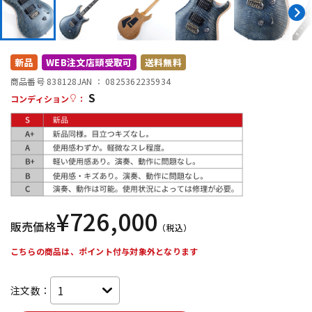
DTM オンライン納品
レコーディング機器
配信/ライブ機器
楽器アクセサリ
新品
WEB注文店頭受取可
送料無料
商品番号 838128
JAN ：
0825362235934
S
コンディション
：
中古
ヴィンテージ
¥
726,000
販売価格
（税込）
こちらの商品は、ポイント付与対象外となります
注文数：