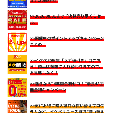
>>2026.08.31まで「決算売り尽くしセー
ル」
>>開催中のポイントアップキャンペーン
まとめ！
>>イケベ50周年「メガ値引き」はこち
ら！商品は頻繁に入れ替わりますので、
お見逃しなく！
>>迷うなら“4年間金利ゼロ！”最長48回
無金利キャンペーン
>>更にお得に購入可能な買い替えプログ
ラムなど、イケベリユース買取/買い替え