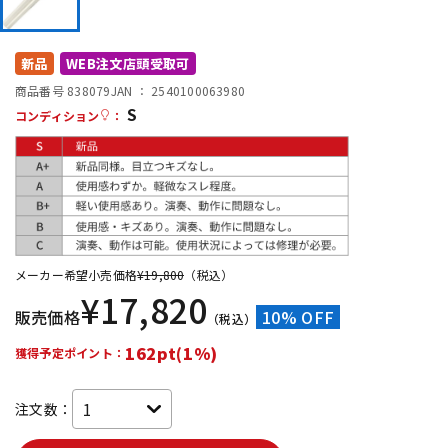
DTM オンライン納品
レコーディング機器
新品
WEB注文店頭受取可
配信/ライブ機器
楽器アクセサリ
商品番号 838079
JAN ：
2540100063980
S
コンディション
：
中古
ヴィンテージ
メーカー希望小売価格
¥
19,800
（税込）
¥
17,820
販売価格
10% OFF
（税込）
162pt(1%)
獲得予定ポイント：
注文数：