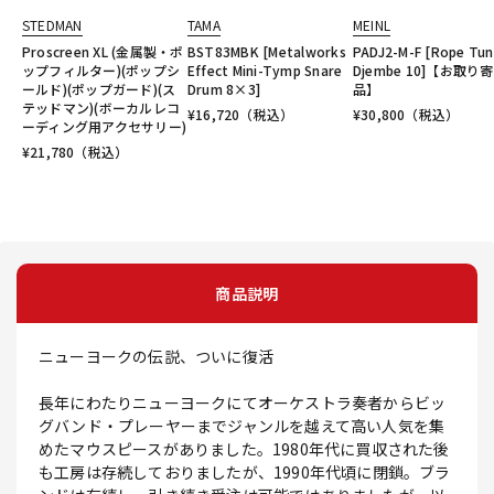
STEDMAN
TAMA
MEINL
Proscreen XL (金属製・ポ
BST83MBK [Metalworks
PADJ2-M-F [Rope Tu
ップフィルター)(ポップシ
Effect Mini-Tymp Snare
Djembe 10]【お取り
ールド)(ポップガード)(ス
Drum 8×3]
品】
テッドマン)(ボーカルレコ
¥
16,720
（税込）
¥
30,800
（税込）
ーディング用アクセサリー)
¥
21,780
（税込）
商品説明
ニューヨークの伝説、ついに復活
長年にわたりニューヨークにてオーケストラ奏者からビッ
グバンド・プレーヤーまでジャンルを越えて高い人気を集
めたマウスピースがありました。1980年代に買収された後
も工房は存続しておりましたが、1990年代頃に閉鎖。ブラ