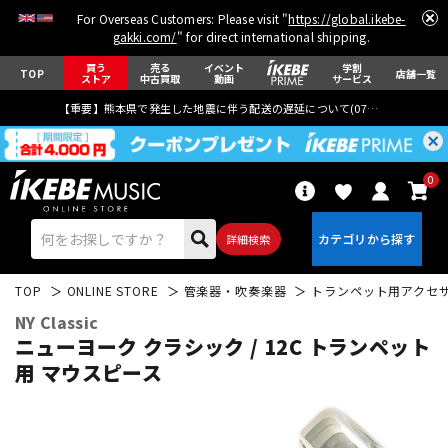
For Overseas Customers: Please visit "
https://global.ikebe-
gakki.com/
" for direct international shipping.
買う
売る
イベント
学割
TOP
店舗一覧
ストア
中古買取
動画
サービス
【重要】熊本県で発生した地震に伴う配送の遅延について(
07月29日
更新)
0
詳細検索
TOP
ONLINE STORE
管楽器・吹奏楽器
トランペット用アクセ
NY Classic
ニューヨーク クラシック / 12C トランペット
用 マウスピース
エレキギター
アコギ/エレアコ