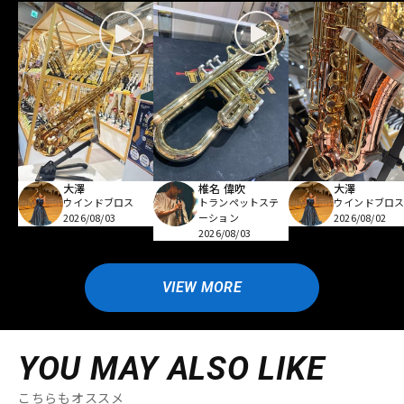
大澤
椎名 偉吹
大澤
ウインドブロス
トランペットステ
ウインドブロ
2026/08/03
ーション
2026/08/02
2026/08/03
VIEW MORE
YOU MAY ALSO LIKE
こちらもオススメ