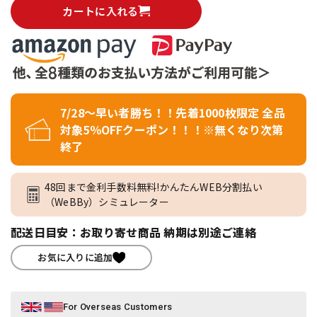
カートに入れる
7/28～早い者勝ち！！先着1000枚限定 全品
対象5％OFFクーポン！！！※無くなり次第
終了
48回まで金利手数料無料!かんたんWEB分割払い
（WeBBy）シミュレーター
配送日目安：お取り寄せ商品 納期は別途ご連絡
お気に入りに追加
For Overseas Customers