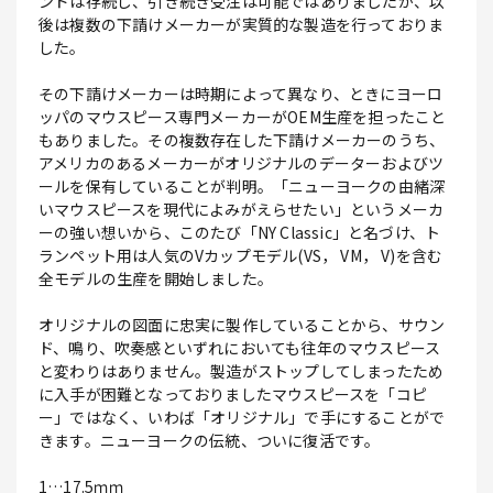
ンドは存続し、引き続き受注は可能ではありましたが、以
後は複数の下請けメーカーが実質的な製造を行っておりま
した。
その下請けメーカーは時期によって異なり、ときにヨーロ
ッパのマウスピース専門メーカーがOEM生産を担ったこと
もありました。その複数存在した下請けメーカーのうち、
アメリカのあるメーカーがオリジナルのデーターおよびツ
ールを保有していることが判明。「ニューヨークの由緒深
いマウスピースを現代によみがえらせたい」というメーカ
ーの強い想いから、このたび「NY Classic」と名づけ、ト
ランペット用は人気のVカップモデル(VS， VM， V)を含む
全モデルの生産を開始しました。
オリジナルの図面に忠実に製作していることから、サウン
ド、鳴り、吹奏感といずれにおいても往年のマウスピース
と変わりはありません。製造がストップしてしまったため
に入手が困難となっておりましたマウスピースを「コピ
ー」ではなく、いわば「オリジナル」で手にすることがで
きます。ニューヨークの伝統、ついに復活です。
1…17.5ｍｍ