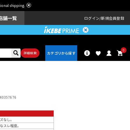
ational shipping.
店舗一覧
ログイン
新規会員登録
0
詳細検索
パーカッショ
ドラム
ン
40357676
アンプ
エフェクター