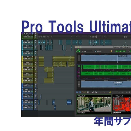
DJ機器
DTM
中古
ヴィンテー