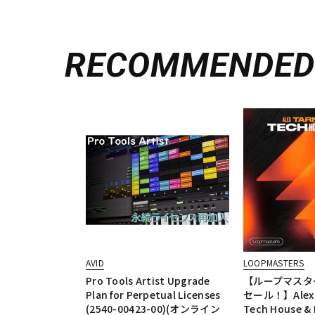
RECOMMENDE
AVID
LOOPMASTERS
Pro Tools Artist Upgrade
【ループマスター
Plan for Perpetual Licenses
セール！】Alex T
(2540-00423-00)(オンライン
Tech House &