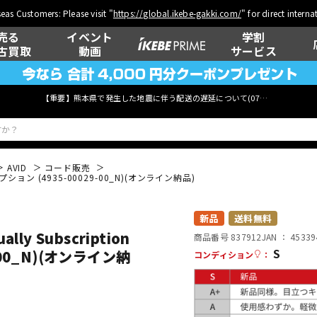
eas Customers: Please visit "
https://global.ikebe-gakki.com/
" for direct intern
売る
イベント
学割
古買取
動画
サービス
【重要】熊本県で発生した地震に伴う配送の遅延について(
07月29日
更新)
AVID
コード販売
サブスクリプション (4935-00029-00_N)(オンライン納品)
ベース
ウクレレ
新品
送料無料
ually Subscription
商品番号 837912
JAN ：
45339
S
00_N)(オンライン納
コンディション
：
管楽器
その他楽器