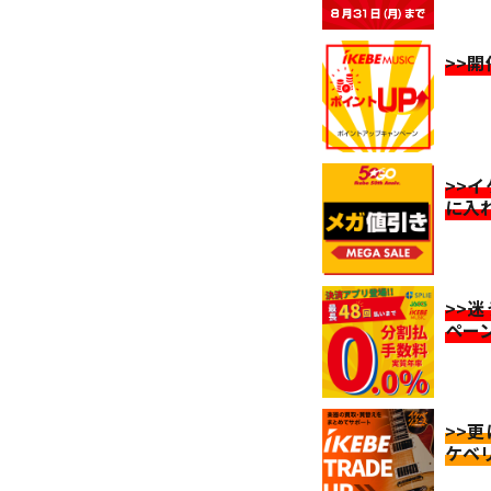
>>
>>
に入
>>
ペー
>>
ケベ