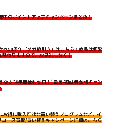
開催中のポイントアップキャンペーンまとめ！
イケベ50周年「メガ値引き」はこちら！商品は頻繁
れ替わりますので、お見逃しなく！
迷うなら“4年間金利ゼロ！”最長48回 無金利キャン
ン
更にお得に購入可能な買い替えプログラムなど、イ
リユース買取/買い替えキャンペーン詳細はこちら