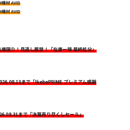
M機材 AVID
M機材 AVID
>在庫限り！見逃し厳禁！「在庫一掃 最終処分」
2026.08.13まで「IkebePRIME プレミアム感謝
026.08.31まで「決算売り尽くしセール」