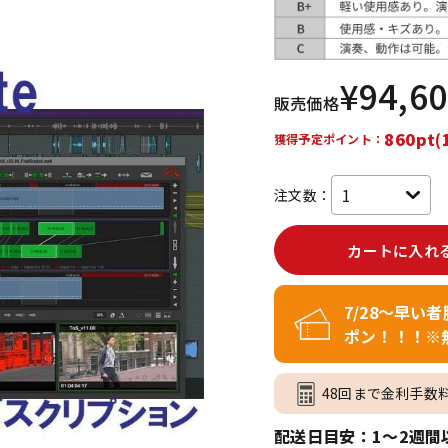
DTM オンラ
レコーディン
イン納品
グ機器
¥
94,6
販売価格
ジ
860pt(
獲得予定ポイント：
注文数：
カートに入れ
7/28～早い
ポン！！！※
48回まで金利手数
配送日目安：1～2週間