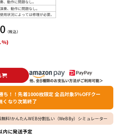
配信/ライブ
楽器アクセサ
機器
リ
00
（税込）
1%)
る
者勝ち！！先着1000枚限定 全品対象5％OFFクー
無くなり次第終了
料無料!かんたんWEB分割払い（WeBBy）シミュレーター
以内に発送予定