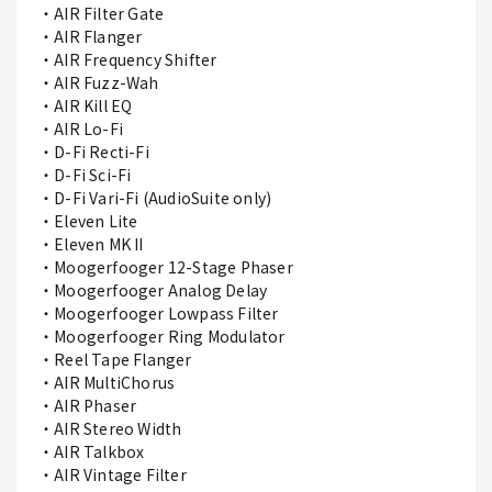
・AIR Filter Gate
・AIR Flanger
・AIR Frequency Shifter
・AIR Fuzz-Wah
・AIR Kill EQ
・AIR Lo-Fi
・D-Fi Recti-Fi
・D-Fi Sci-Fi
・D-Fi Vari-Fi (AudioSuite only)
・Eleven Lite
・Eleven MK II
・Moogerfooger 12-Stage Phaser
・Moogerfooger Analog Delay
・Moogerfooger Lowpass Filter
・Moogerfooger Ring Modulator
・Reel Tape Flanger
・AIR MultiChorus
・AIR Phaser
・AIR Stereo Width
・AIR Talkbox
・AIR Vintage Filter