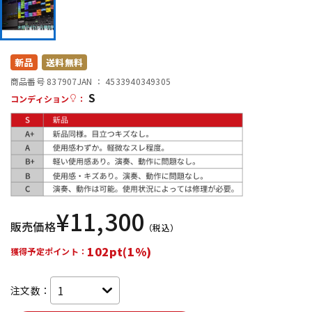
DTM オンライン納品
レコーディング機器
配信/ライブ機器
楽器アクセサリ
新品
送料無料
商品番号 837907
JAN ：
4533940349305
S
コンディション
：
中古
ヴィンテージ
¥
11,300
販売価格
（税込）
102pt(1%)
獲得予定ポイント：
注文数：