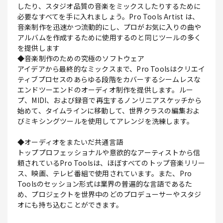
したり、スタジオ品質の音楽をミックスしたりするために
必要なすべてを手に入れましょう。Pro Tools Artist は、
音楽制作を迅速かつ流動的にし、プロがお気に入りの曲や
アルバムを作成するために使用するのと同じツールの多く
を提供します
◆音楽制作のための究極のソフトウェア
アイデアから最終的なミックスまで、Pro Toolsはクリエイ
ティブプロセスのあらゆる段階をカバーするシームレスな
エンドツーエンドのオーディオ制作を提供します。ルー
プ、MIDI、および録音で再生するノンリニアスケッチから
始めて、タイムラインに移動して、世界クラスの編集およ
びミキシングツールを使用してアレンジを洗練します。
◆オーディオをまたいだ共通言語
トッププロフェッショナルや意欲的なアーティストから信
頼されているPro Toolsは、ほぼすべてのトップ音楽リリー
ス、映画、テレビ番組で使用されています。また、Pro
Toolsのセッション形式は業界の普遍的な言語であるた
め、プロジェクトを世界中のどのプロデューサーやスタジ
オにも持ち込むことができます。