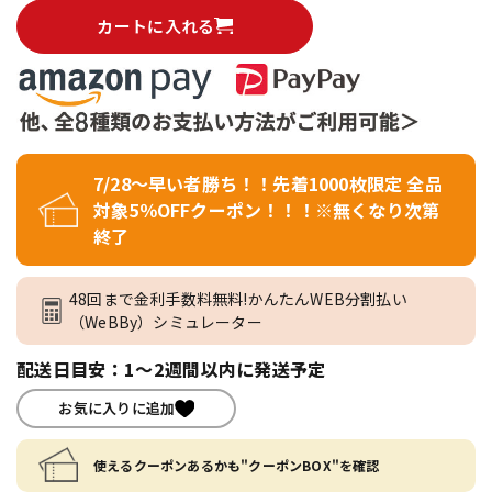
カートに入れる
7/28～早い者勝ち！！先着1000枚限定 全品
対象5％OFFクーポン！！！※無くなり次第
終了
48回まで金利手数料無料!かんたんWEB分割払い
（WeBBy）シミュレーター
配送日目安：1～2週間以内に発送予定
お気に入りに追加
使えるクーポンあるかも"クーポンBOX"を確認