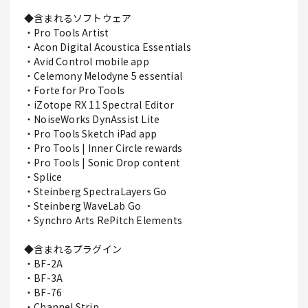
◆含まれるソフトウェア
・Pro Tools Artist
・Acon Digital Acoustica Essentials
・Avid Control mobile app
・Celemony Melodyne 5 essential
・Forte for Pro Tools
・iZotope RX 11 Spectral Editor
・NoiseWorks DynAssist Lite
・Pro Tools Sketch iPad app
・Pro Tools | Inner Circle rewards
・Pro Tools | Sonic Drop content
・Splice
・Steinberg SpectraLayers Go
・Steinberg WaveLab Go
・Synchro Arts RePitch Elements
◆含まれるプラグイン
・BF-2A
・BF-3A
・BF-76
・Channel Strip