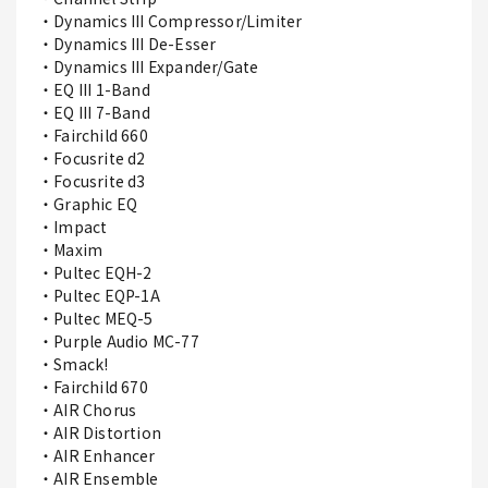
・Dynamics III Compressor/Limiter
・Dynamics III De-Esser
・Dynamics III Expander/Gate
・EQ III 1-Band
・EQ III 7-Band
・Fairchild 660
・Focusrite d2
・Focusrite d3
・Graphic EQ
・Impact
・Maxim
・Pultec EQH-2
・Pultec EQP-1A
・Pultec MEQ-5
・Purple Audio MC-77
・Smack!
・Fairchild 670
・AIR Chorus
・AIR Distortion
・AIR Enhancer
・AIR Ensemble