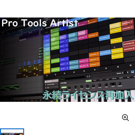
ベース
ウクレレ
ドラム
パーカッション
キーボード
電子ピアノ
管楽器
その他楽器
アンプ
エフェクター
DJ機器
DTM