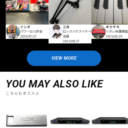
イシダ
三井
オカザキ
パワーDJ's渋谷
ロックハウスイケベ
リボレ秋葉原
2026/07/27
池袋
2025/02/20
2025/09/17
VIEW MORE
YOU MAY ALSO LIKE
こちらもオススメ