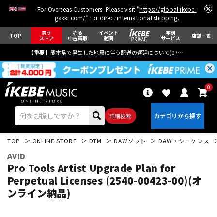
For Overseas Customers: Please visit "
https://global.ikebe-
gakki.com/
" for direct international shipping.
買う
売る
イベント
学割
TOP
店舗一覧
ストア
中古買取
動画
サービス
【重要】熊本県で発生した地震に伴う配送の遅延について(
07月29日
更新)
0
詳細検索
TOP
ONLINE STORE
DTM
DAWソフト
DAW・シーケンス
AVID
Pro Tools Artist Upgrade Plan for
Perpetual Licenses (2540-00423-00)(オ
ンライン納品)
エレキギター
アコギ/エレアコ