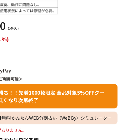
配信/ライブ
楽器アクセサ
機器
リ
00
（税込）
1%)
者勝ち！！先着1000枚限定 全品対象5％OFFクー
無くなり次第終了
料無料!かんたんWEB分割払い（WeBBy）シミュレーター
庫がありません。
日以内に発送予定