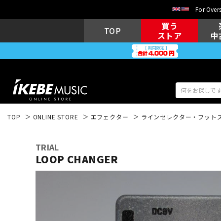
For Overs
買う
TOP
ストア
中
TOP
ONLINE STORE
エフェクター
ラインセレクター・フット
アコギ/エレ
エレキギター
アコ
TRIAL
LOOP CHANGER
キーボード
電子ピアノ