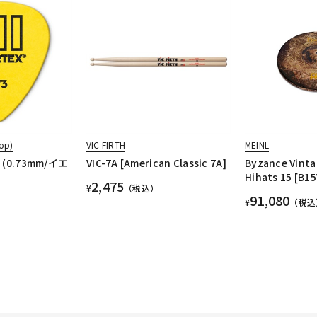
op)
VIC FIRTH
MEINL
II (0.73mm/イエ
VIC-7A [American Classic 7A]
Byzance Vinta
Hihats 15 [B1
2,475
¥
（税込）
91,080
¥
（税込