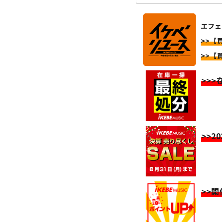
エフェ
>>【
>>【
>>
>>2
>>