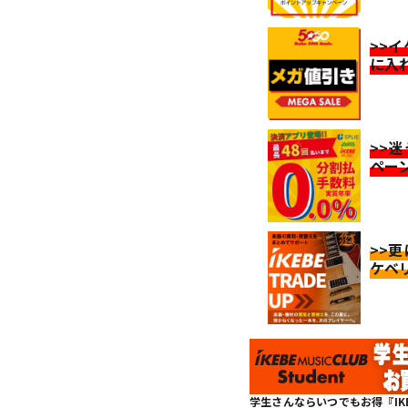
>>
に入
>>
ペー
>>
ケベ
学生さんならいつでもお得『IKEBE 