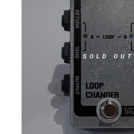
DJ機器
DTM
中古
ヴィンテー
SOLD OUT