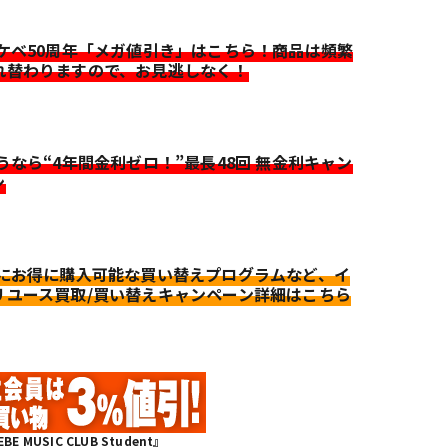
イケベ50周年「メガ値引き」はこちら！商品は頻繁
れ替わりますので、お見逃しなく！
迷うなら“4年間金利ゼロ！”最長48回 無金利キャン
ン
更にお得に購入可能な買い替えプログラムなど、イ
リユース買取/買い替えキャンペーン詳細はこちら
MUSIC CLUB Student』