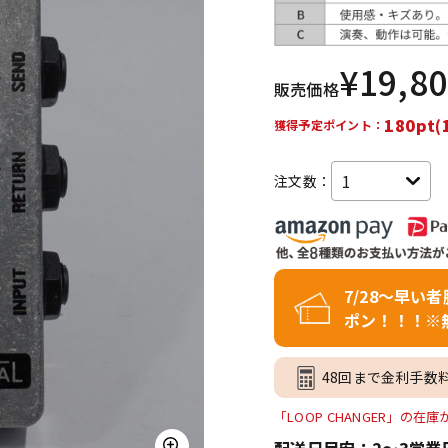
DTM オンラ
レコーディン
イン納品
グ機器
¥
19,8
販売価格
ジ
180pt(
獲得予定ポイント：
注文数：
7/28～早い
ポン！！！※
48回まで金利手数
「LOOP CHANGER」の在
配送日目安：2～3営業