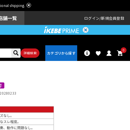
ational shipping.
店舗一覧
ログイン
新規会員登録
0
詳細検索
パーカッショ
ドラム
ン
可
20280233
アンプ
エフェクター