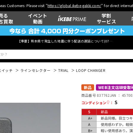
eas Customers: Please visit "
https://global.ikebe-gakki.com/
" for direct intern
売る
イベント
学割
古買取
動画
サービス
【重要】熊本県で発生した地震に伴う配送の遅延について(
07月29日
更新)
スイッチ
ラインセレクター
TRIAL
LOOP CHANGER
ベース
ウクレレ
新品
WEB注文店頭受取
商品番号 837762
JAN ：
45700
S
コンディション
：
管楽器
その他楽器