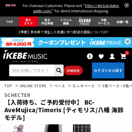
For Overseas Customers: Please visit "
https://global.ikebe-
gakki.com/
" for direct international shipping.
買う
売る
イベント
学割
TOP
店舗一覧
ストア
中古買取
動画
サービス
【重要】熊本県で発生した地震に伴う配送の遅延について(
07月29日
更新)
0
詳細検索
TOP
ONLINE STORE
ベース
エレキベース
5弦ベース・6弦
SCHECTER
【入荷待ち、ご予約受付中】 BC-
AveMujica/Timoris [ティモリス/八幡 海鈴
モデル]
エレキギター
アコギ/エレアコ