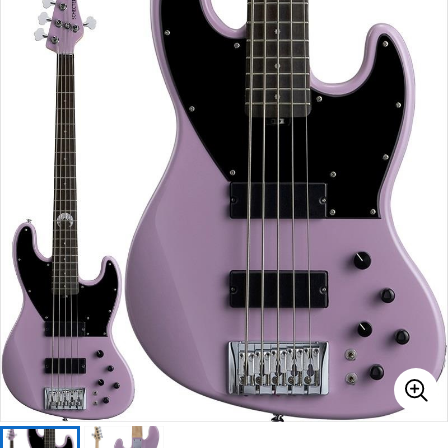
ベース
ウクレレ
ドラム
パーカッション
キーボード
電子ピアノ
管楽器
その他楽器
アンプ
エフェクター
DJ機器
DTM