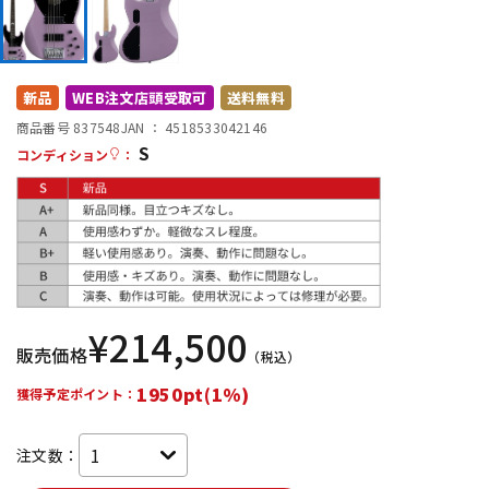
DTM オンライン納品
レコーディング機器
配信/ライブ機器
楽器アクセサリ
新品
WEB注文店頭受取可
送料無料
商品番号 837548
JAN ：
4518533042146
S
コンディション
：
中古
ヴィンテージ
¥
214,500
販売価格
（税込）
1950pt(1%)
獲得予定ポイント：
注文数：