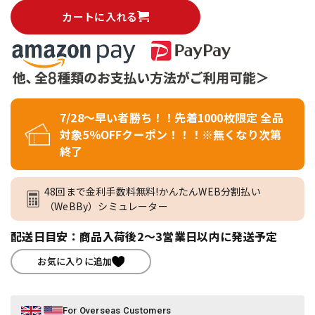
カートに入れる
7/28～早い者勝ち！！先着1000枚限定 全品
対象5％OFFクーポン！！！※無くなり次第
終了
48回まで金利手数料無料!かんたんWEB分割払い
（WeBBy）シミュレーター
配送日目安：商品入荷後2～3営業日以内に発送予定
お気に入りに追加
For Overseas Customers