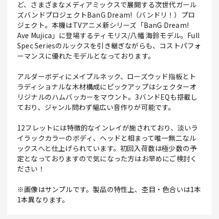
ど、さまざまなメディアミックスで展開する次世代ガール
ズバンドプロジェクトBanG Dream!（バンドリ！）プロ
ジェクト。本機はTVアニメ新シリーズ「BanG Dream!
Ave Mujica」に登場するティモリス/八幡 海鈴モデル。Full
Spec Seriesのルックスを引き継ぎながらも、コストパフォ
ーマンスに優れたモデルとなっております。
アルダーボディにメイプルネック、ローズウッド指板とト
ラディショナルな木材構成にピックアップはシェクターオ
リジナルのハムバッカーをマウント。3バンドEQも搭載し
ており、ジャンル問わず幅広い音作りが可能です。
12フレットには特徴的なインレイが施されており、淡いラ
イラックカラーのボディ、ヘッドと相まって唯一無二なル
ックスへと仕上げられています。初回入荷数は極少数の予
定となっておりますので気になった方はお早めにご検討く
ださい！
※画像はサンプルです。製品の特性上、杢目・色合いは1本
1本異なります。