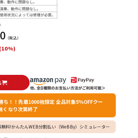
配信/ライブ
楽器アクセサ
機器
リ
）
00
（税込）
(10%)
る
者勝ち！！先着1000枚限定 全品対象5％OFFクー
無くなり次第終了
料無料!かんたんWEB分割払い（WeBBy）シミュレーター