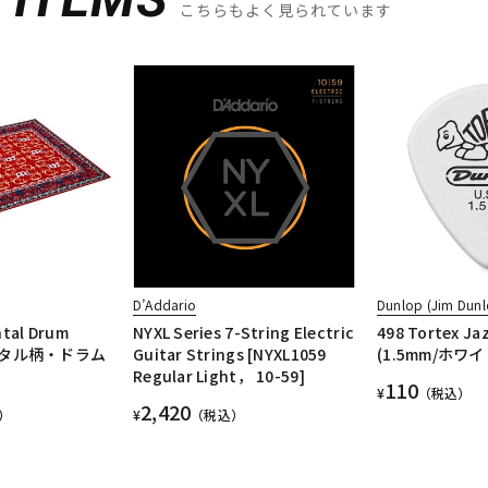
こちらもよく見られています
D’Addario
Dunlop (Jim Dunl
ntal Drum
NYXL Series 7-String Electric
498 Tortex Jazz
ンタル柄・ドラム
Guitar Strings [NYXL1059
(1.5mm/ホワイ
Regular Light， 10-59]
110
¥
（税込）
2,420
）
¥
（税込）