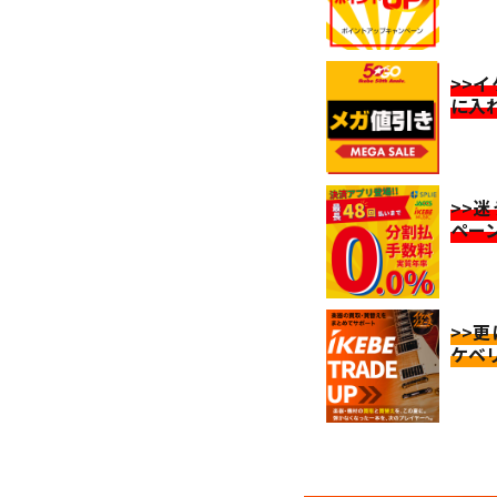
>>
に入
>>
ペー
>>
ケベ