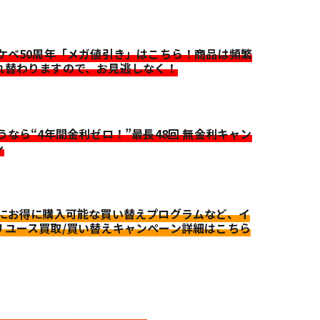
イケベ50周年「メガ値引き」はこちら！商品は頻繁
れ替わりますので、お見逃しなく！
迷うなら“4年間金利ゼロ！”最長48回 無金利キャン
ン
更にお得に購入可能な買い替えプログラムなど、イ
リユース買取/買い替えキャンペーン詳細はこちら