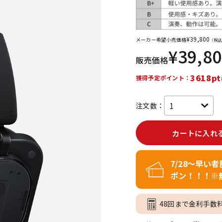
DTM オンラ
レコーディン
イン納品
グ機器
¥
39,800
メーカー希望小売価格
（税込
¥
39,8
ジ
販売価格
3618pt
獲得予定ポイント：
注文数：
カートに入れ
7/28～早い
ポン！！！※
48回まで金利手数