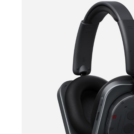
DJ機器
DTM
中古
ヴィンテー