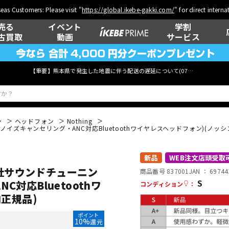
eas Customers: Please visit "
https://global.ikebe-gakki.com/
" for direct intern
売る
イベント
学割
古買取
動画
サービス
【重要】熊本県で発生した地震に伴う配送の遅延について(
07月29日
更新)
ン
ヘッドフォン
Nothing
アクティブノイズキャンセリング・ANC対応Bluetoothワイヤレスヘッドフォン)(ノッ
ベース
ウクレレ
新品
WEB注文店頭受取
 (KEF社サウンドチューニン
商品番号 837001
JAN ：
69744
S
対応Bluetoothワ
コンディション
：
管楽器
その他楽器
内正規品)
ポイント
10%
還元