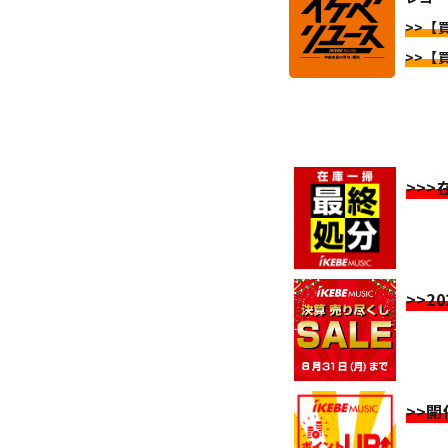
>>【
>>【
>>
>>2
>>