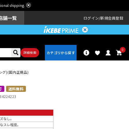
ational shipping.
店舗一覧
ログイン
新規会員登録
0
詳細検索
シング)(国内正規品)
パーカッショ
ドラム
ン
可
送料無料
34224223
アンプ
エフェクター