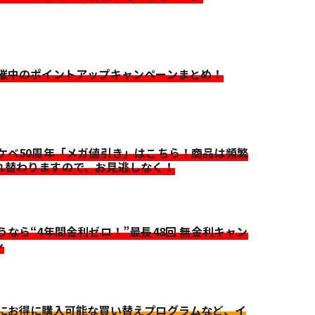
開催中のポイントアップキャンペーンまとめ！
イケベ50周年「メガ値引き」はこちら！商品は頻繁
れ替わりますので、お見逃しなく！
迷うなら“4年間金利ゼロ！”最長48回 無金利キャン
ン
更にお得に購入可能な買い替えプログラムなど、イ