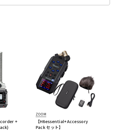
ZOOM
ecorder +
【H6essential+Accessory
ack)
Pack セット】