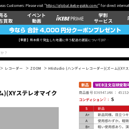
eas Customers: Please visit "
https://global.ikebe-gakki.com/
" for direct intern
売る
イベント
学割
古買取
動画
サービス
【重要】熊本県で発生した地震に伴う配送の遅延について(
07月29日
更新)
レコーダー
ZOOM
H6studio (ハンディーレコーダー)(ズーム)(
ベース
ウクレレ
新品
WEB注文店頭受取
ーム)(XYステレオマイク
商品番号 836947
JAN ：
45152
S
コンディション
：
管楽器
その他楽器