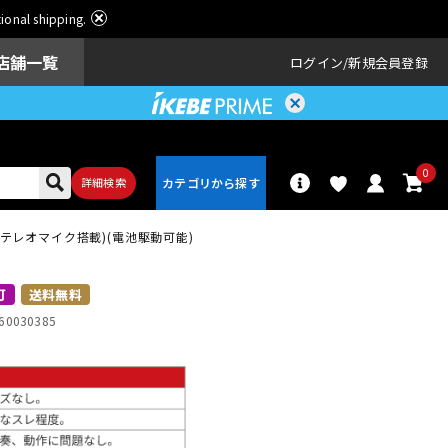
ational shipping.
店舗一覧
ログイン
新規会員登録
0
詳細検索
XYステレオマイク搭載)(電池駆動可能)
パーカッショ
ドラム
ン
可
送料無料
60030385
アンプ
エフェクター