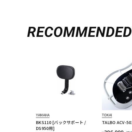
RECOMMENDE
YAMAHA
TOKAI
BKS110 [バックサポート /
TALBO ACV-50
DS950用]
396,000