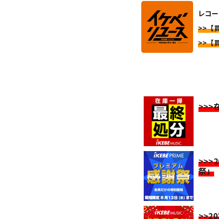
レコー
>>【
>>【
>>
>>>
祭」
>>2