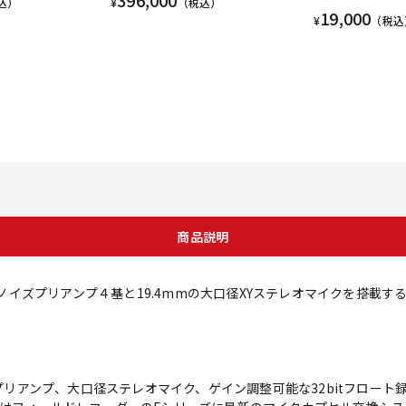
込）
¥
（税込）
19,000
¥
（税込
商品説明
超低ノイズプリアンプ４基と19.4mmの大口径XYステレオマイクを搭載す
のプリアンプ、大口径ステレオマイク、ゲイン調整可能な32bitフロート