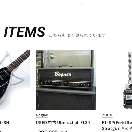
D
ITEMS
こちらもよく見られています
Bogner
ZOOM
1-SH
USED 中古 Uberschall EL34
F1-SP(Field R
Shotgun Mic P
396,000