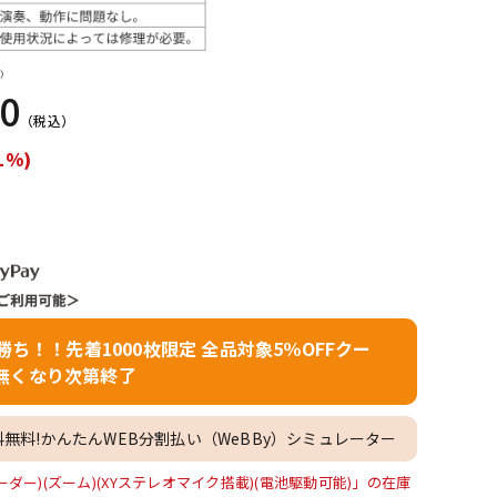
配信/ライブ
楽器アクセサ
機器
リ
）
00
（税込）
1%)
者勝ち！！先着1000枚限定 全品対象5％OFFクー
無くなり次第終了
料無料!かんたんWEB分割払い（WeBBy）シミュレーター
レコーダー)(ズーム)(XYステレオマイク搭載)(電池駆動可能)」の在庫