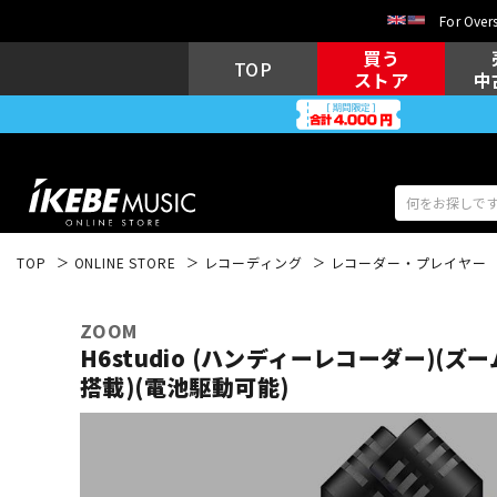
For Overs
買う
TOP
ストア
中
TOP
ONLINE STORE
レコーディング
レコーダー・プレイヤー
アコギ/エレ
エレキギター
アコ
ZOOM
H6studio (ハンディーレコーダー)(ズ
搭載)(電池駆動可能)
キーボード
電子ピアノ