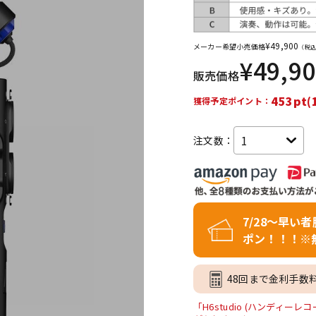
DTM オンラ
レコーディン
イン納品
グ機器
¥
49,900
メーカー希望小売価格
（税込
¥
49,9
販売価格
ジ
453pt(
獲得予定ポイント：
注文数：
7/28～早い
ポン！！！※
48回まで金利手数
「H6studio (ハンディー