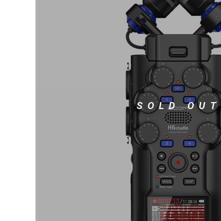
DJ機器
DTM
中古
ヴィンテー
SOLD OUT