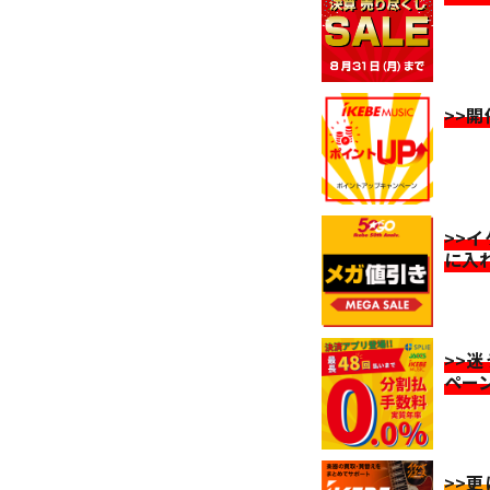
>>
>>
に入
>>
ペー
>>