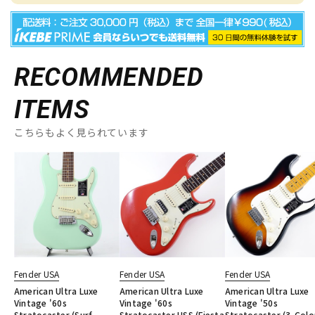
RECOMMENDED
ITEMS
こちらもよく見られています
Fender USA
Fender USA
Fender USA
American Ultra Luxe
American Ultra Luxe
American Ultra Luxe
Vintage '60s
Vintage '60s
Vintage '50s
Stratocaster (Surf
Stratocaster HSS (Fiesta
Stratocaster (3-Colo