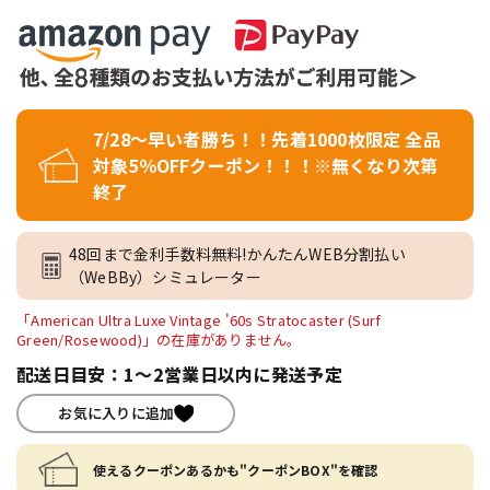
7/28～早い者勝ち！！先着1000枚限定 全品
対象5％OFFクーポン！！！※無くなり次第
終了
48回まで金利手数料無料!かんたんWEB分割払い
（WeBBy）シミュレーター
「American Ultra Luxe Vintage '60s Stratocaster (Surf
Green/Rosewood)」の在庫がありません。
配送日目安：1～2営業日以内に発送予定
お気に入りに追加
使えるクーポンあるかも"クーポンBOX"を確認