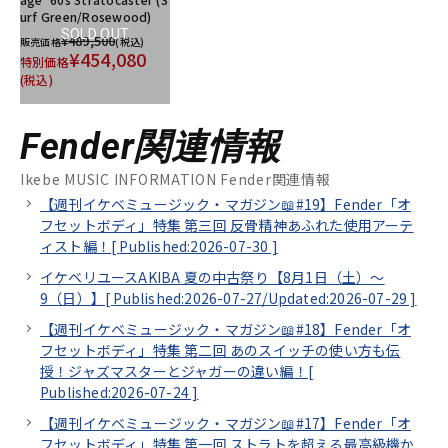
urf Green/Rosewood)
SOLD OUT
¥489,500
販売価格
(税込)
¥454,080
特別価格
(税込)
Fender関連情報
Ikebe MUSIC INFORMATION Fender関連情報
【週刊イケベミュージック・マガジン📖#19】Fender「オ
フセットボディ」特集 第三回 反骨精神あふれた使用アーテ
ィスト編！[
Published:2026-07-30
]
イケベリユースAKIBA 夏の中古祭り【8月1日（土）～
9（日）】[
Published:2026-07-27/
Updated:2026-07-29
]
【週刊イケベミュージック・マガジン📖#18】Fender「オ
フセットボディ」特集 第二回 あのスイッチの使い方も伝
授！ジャズマスターとジャガーの違い編！[
Published:2026-07-24
]
【週刊イケベミュージック・マガジン📖#17】Fender「オ
フセットボディ」特集 第一回 ストラトを超える最高級機か