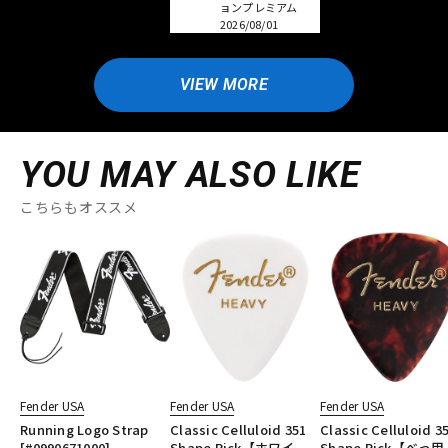
ョンプレミアム
2026/08/01
VIEW MORE
YOU MAY ALSO LIKE
こちらもオススメ
Fender USA
Fender USA
Fender USA
Running Logo Strap
Classic Celluloid 351
Classic Celluloid 3
[#0990671000]
Shape Pick【ホワイ
Shape Pick【べっ甲