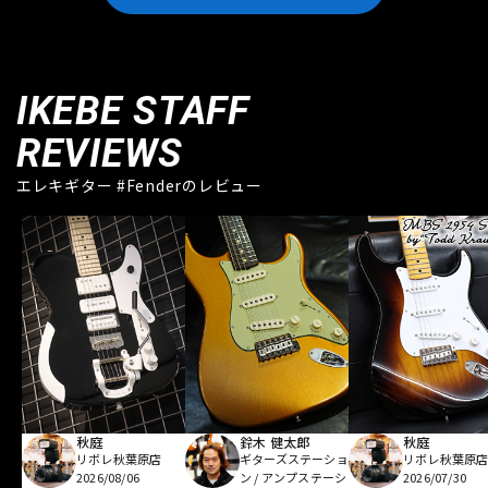
IKEBE STAFF
REVIEWS
エレキギター #Fenderのレビュー
秋庭
鈴木 健太郎
秋庭
リボレ秋葉原店
ギターズステーショ
リボレ秋葉原
2026/08/06
ン / アンプステーシ
2026/07/30