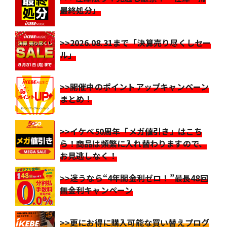
最終処分」
>>2026.08.31まで「決算売り尽くしセー
ル」
>>開催中のポイントアップキャンペーン
まとめ！
>>イケベ50周年「メガ値引き」はこち
ら！商品は頻繁に入れ替わりますので、
お見逃しなく！
>>迷うなら“4年間金利ゼロ！”最長48回
無金利キャンペーン
>>更にお得に購入可能な買い替えプログ