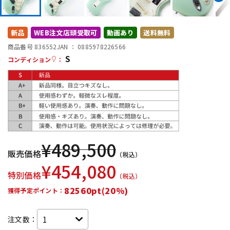
DTM オンライン納品
レコーディング機器
新品
WEB注文店頭受取可
動画あり
送料無料
配信/ライブ機器
楽器アクセサリ
商品番号 836552
JAN ：
0885978226566
S
コンディション
：
中古
ヴィンテージ
¥
489,500
販売価格
（税込）
¥
454,080
特別価格
（税込）
82560pt(20%)
獲得予定ポイント：
注文数：