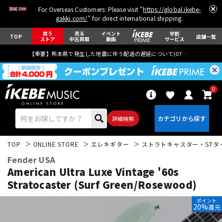
For Overseas Customers: Please visit "
https://global.ikebe-
gakki.com/
" for direct international shipping.
買う
売る
イベント
学割
TOP
店舗一覧
ストア
中古買取
動画
サービス
【重要】熊本県で発生した地震に伴う配送の遅延について(
07月29日
更新)
0
詳細検索
TOP
ONLINE STORE
エレキギター
ストラトキャスター・STタ
Fender USA
American Ultra Luxe Vintage '60s
Stratocaster (Surf Green/Rosewood)
エレキギター
アコギ/エレアコ
ポイント
20%
還元