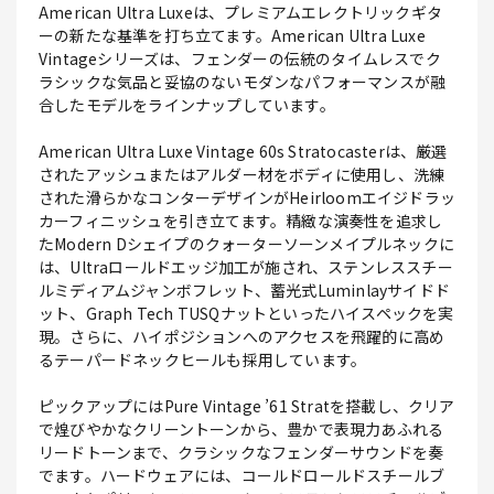
American Ultra Luxeは、プレミアムエレクトリックギタ
ーの新たな基準を打ち立てます。American Ultra Luxe
Vintageシリーズは、フェンダーの伝統のタイムレスでク
ラシックな気品と妥協のないモダンなパフォーマンスが融
合したモデルをラインナップしています。
American Ultra Luxe Vintage 60s Stratocasterは、厳選
されたアッシュまたはアルダー材をボディに使用し、洗練
された滑らかなコンターデザインがHeirloomエイジドラッ
カーフィニッシュを引き立てます。精緻な演奏性を追求し
たModern Dシェイプのクォーターソーンメイプルネックに
は、Ultraロールドエッジ加工が施され、ステンレススチー
ルミディアムジャンボフレット、蓄光式Luminlayサイドド
ット、Graph Tech TUSQナットといったハイスペックを実
現。さらに、ハイポジションへのアクセスを飛躍的に高め
るテーパードネックヒールも採用しています。
ピックアップにはPure Vintage ’61 Stratを搭載し、クリア
で煌びやかなクリーントーンから、豊かで表現力あふれる
リードトーンまで、クラシックなフェンダーサウンドを奏
でます。ハードウェアには、コールドロールドスチールブ