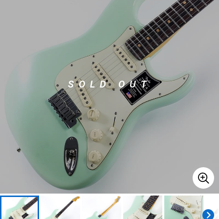
ベース
ウクレレ
ドラム
パーカッション
SOLD OUT
キーボード
電子ピアノ
管楽器
その他楽器
アンプ
エフェクター
DJ機器
DTM