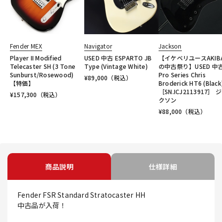
Fender MEX
Navigator
Jackson
Player II Modified
USED 中古 ESPARTO JB
【イケベリユースAKIB
Telecaster SH (3 Tone
Type (Vintage White)
の中古祭り】USED 中
Sunburst/Rosewood)
Pro Series Chris
¥
89,000
（税込）
【特価】
Broderick HT6 (Black
［SN.ICJ2113917］ 
¥
157,300
（税込）
クソン
¥
88,000
（税込）
商品説明
仕様詳細
Fender FSR Standard Stratocaster HH
中古品が入荷！