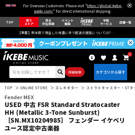
For Overseas Customers: Please visit "
https://global.ikebe-
gakki.com/
" for direct international shipping.
買う
売る
イベント
学割
TOP
店舗一覧
ストア
中古買取
動画
サービス
【重要】熊本県で発生した地震に伴う配送の遅延について(
07月29日
更新)
0
詳細検索
TOP
ONLINE STORE
エレキギター
ストラトキャスター・STタ
Fender MEX
USED 中古 FSR Standard Stratocaster
HH (Metallic 3-Tone Sunburst)
［SN.MX10204985］ フェンダー
イケベリ
エレキギター
アコギ/エレアコ
ユース認定中古楽器