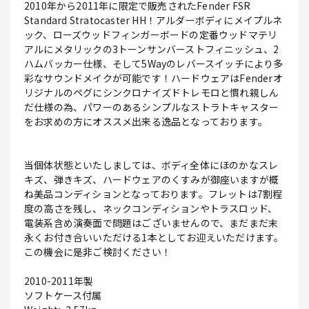
2010年から2011年に限定で販売されたFender FSR
Standard Stratocaster HH！アルダーボディにメイプルネ
ック、ローズウッドフィンガーボードの定番ウッドマテリ
アルにメタリックの3トーンサンバーストフィニッシュ、2
ハムバッカー仕様、そして5Wayのレバースイッチにより多
彩なサウンドメイクが可能です！ハードウェアはFenderオ
リジナルのペグにシンクロナイズドトレモロと慣れ親しん
だ仕様の為、パワーのあるシンプルなストラトキャスター
をお求めの方にオススメ出来る逸品となっております。
当個体状態といたしましては、ボディ全体にほのかなスレ
キズ、弾きキズ、ハードウェアのくすみが御座いますが概
ね美品コンディションとなっております。フレットは7割程
度の高さを残し、ネックコンディションやトラスロッド、
電装系含め演奏面で問題はございませんので、まだまだ末
永くお付き合いいただける1本としてお迎えいただけます。
この機会に是非ご検討ください！
2010-2011年製
ソフトケース付属