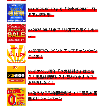
>>>2026.08.13まで「IkebePRIME プレ
ミアム感謝祭」
>>2026.08.31まで「決算売り尽くしセー
ル」
>>開催中のポイントアップキャンペーン
まとめ！
>>イケベ50周年「メガ値引き」はこち
ら！商品は頻繁に入れ替わりますので、
お見逃しなく！
>>迷うなら“4年間金利ゼロ！”最長48回
無金利キャンペーン