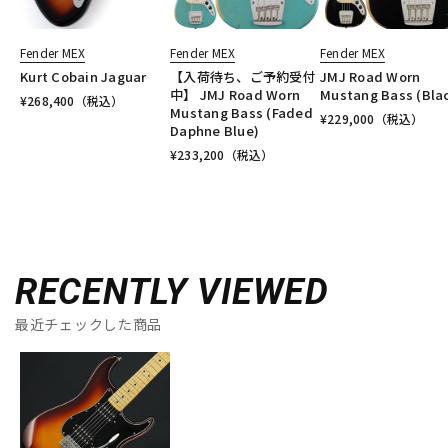
Fender MEX
Fender MEX
Fender MEX
Kurt Cobain Jaguar
【入荷待ち、ご予約受付
JMJ Road Worn
中】 JMJ Road Worn
Mustang Bass (Bla
¥
268,400
（税込）
Mustang Bass (Faded
¥
229,000
（税込）
Daphne Blue)
¥
233,200
（税込）
RECENTLY VIEWED
最近チェックした商品