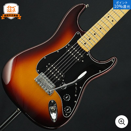
ポイント
10%
還元
ベース
ウクレレ
ドラム
パーカッション
キーボード
電子ピアノ
管楽器
その他楽器
アンプ
エフェクター
DJ機器
DTM