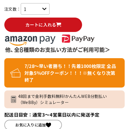
注文数：
カートに入れる
7/28～早い者勝ち！！先着1000枚限定 全品
対象5％OFFクーポン！！！※無くなり次第
終了
48回まで金利手数料無料!かんたんWEB分割払い
（WeBBy）シミュレーター
配送日目安：通常3～4営業日以内に発送予定
お気に入りに追加