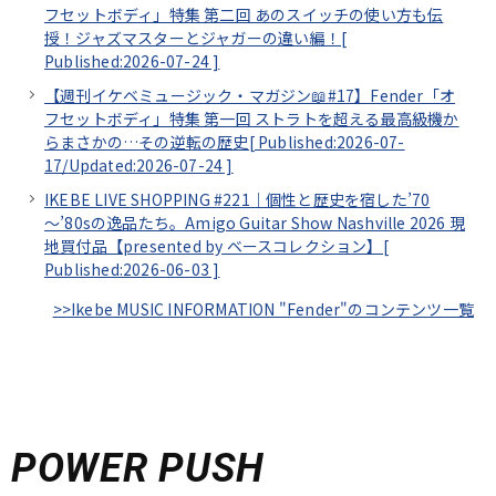
フセットボディ」特集 第二回 あのスイッチの使い方も伝
授！ジャズマスターとジャガーの違い編！[
Published:2026-07-24
]
【週刊イケベミュージック・マガジン📖#17】Fender「オ
フセットボディ」特集 第一回 ストラトを超える最高級機か
らまさかの…その逆転の歴史[
Published:2026-07-
17/
Updated:2026-07-24
]
IKEBE LIVE SHOPPING #221｜個性と歴史を宿した’70
～’80sの逸品たち。Amigo Guitar Show Nashville 2026 現
地買付品【presented by ベースコレクション】[
Published:2026-06-03
]
>>Ikebe MUSIC INFORMATION "Fender"のコンテンツ一覧
POWER PUSH