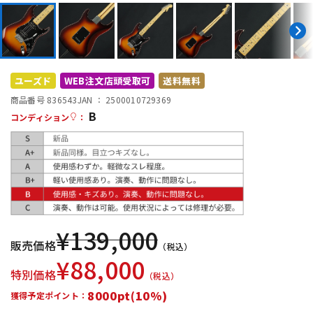
DTM オンライン納品
レコーディング機器
配信/ライブ機器
楽器アクセサリ
ユーズド
WEB注文店頭受取可
送料無料
商品番号 836543
JAN ：
2500010729369
中古
ヴィンテージ
B
コンディション
：
¥
139,000
販売価格
（税込）
¥
88,000
特別価格
（税込）
8000pt(10%)
獲得予定ポイント：