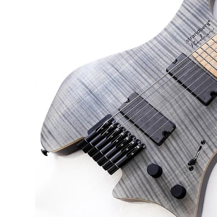
DJ機器
DTM
中古
ヴィンテー