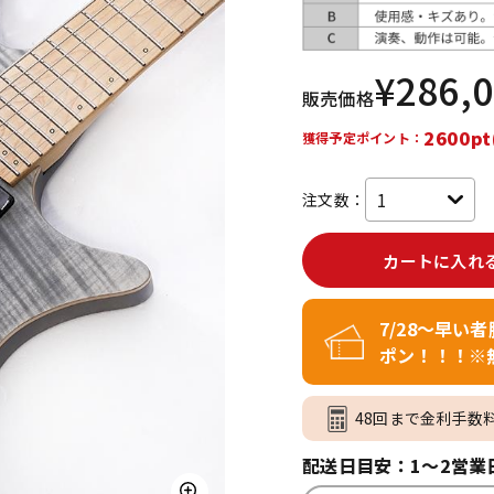
DTM オンラ
レコーディン
イン納品
グ機器
¥
286,
販売価格
ジ
2600pt
獲得予定ポイント：
注文数：
カートに入れ
7/28～早い
ポン！！！※
48回まで金利手数
配送日目安：1～2営業