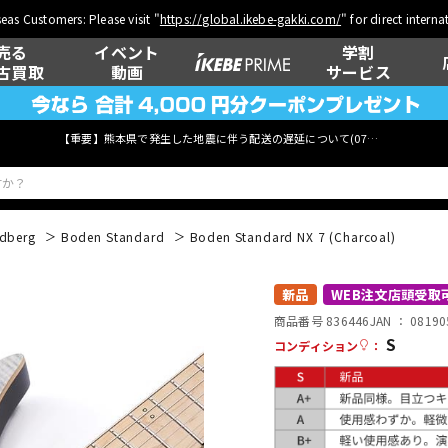
eas Customers: Please visit "
https://global.ikebe-gakki.com/
" for direct intern
売る
イベント
学割
古買取
動画
サービス
【重要】熊本県で発生した地震に伴う配送の遅延について(
07月29日
更新)
ndberg
Boden Standard
Boden Standard NX 7 (Charcoal)
ベース
ウクレレ
新品
WEB注文店頭受取
商品番号 836446
JAN ：
08190
S
コンディション
：
管楽器
その他楽器