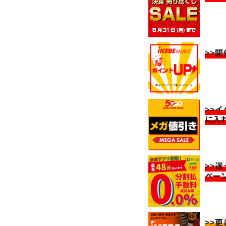
>>
>>
に入
>>
ペー
>>