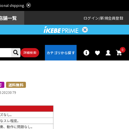
ational shipping.
店舗一覧
ログイン
新規会員登録
0
詳細検索
パーカッショ
ドラム
ン
可
送料無料
52023079
アンプ
エフェクター