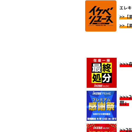
エレキ
>>【
>>【
>>
>>>
祭」
>>2