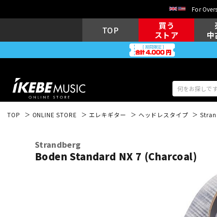
For Overs
買う
TOP
ストア
中
TOP
ONLINE STORE
エレキギター
ヘッドレスタイプ
Stra
アコギ/エレ
エレキギター
アコ
Strandberg
Boden Standard NX 7 (Charcoal)
キーボード
電子ピアノ