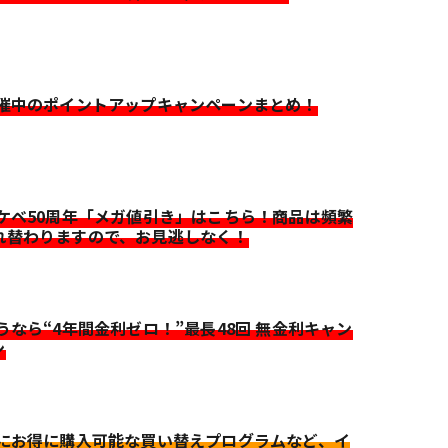
開催中のポイントアップキャンペーンまとめ！
イケベ50周年「メガ値引き」はこちら！商品は頻繁
れ替わりますので、お見逃しなく！
迷うなら“4年間金利ゼロ！”最長48回 無金利キャン
ン
更にお得に購入可能な買い替えプログラムなど、イ