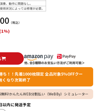
配信/ライブ
楽器アクセサ
機器
リ
000
（税込）
(1%)
る
者勝ち！！先着1000枚限定 全品対象5％OFFクー
無くなり次第終了
料無料!かんたんWEB分割払い（WeBBy）シミュレーター
日以内に発送予定