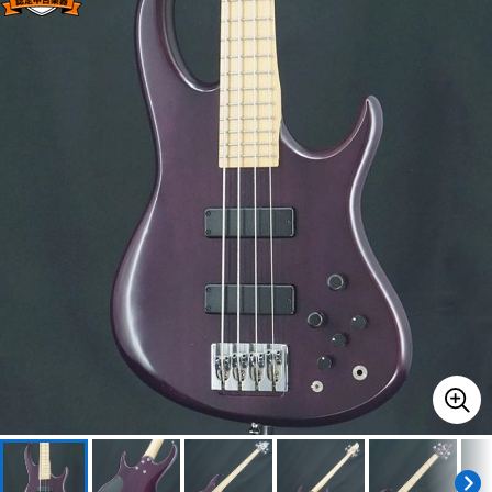
ベース
ウクレレ
ドラム
パーカッション
キーボード
電子ピアノ
管楽器
その他楽器
アンプ
エフェクター
DJ機器
DTM