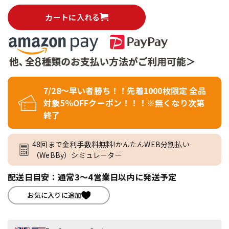
カートに入れる
7/28～早い者勝ち！！先着1000枚限定 全品
対象5％OFFクーポン！！！※無くなり次第
終了
48回まで金利手数料無料!かんたんWEB分割払い
（WeBBy）シミュレーター
配送日目安：通常3～4営業日以内に発送予定
お気に入りに追加