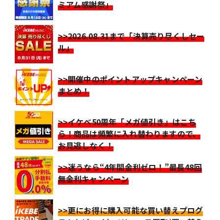
ミアム感謝祭」
>>2026.08.31まで「決算売り尽くしセー
ル」
>>開催中のポイントアップキャンペーン
まとめ！
>>イケベ50周年「メガ値引き」はこち
ら！商品は頻繁に入れ替わりますので、
お見逃しなく！
>>迷うなら“4年間金利ゼロ！”最長48回
無金利キャンペーン
>>更にお得に購入可能な買い替えプログ