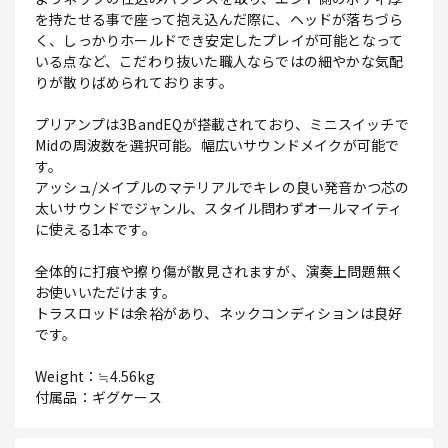
を持たせる事で座って抱え込んだ際に、ヘッドが落ちづら
く、しっかりホールドでき安定したプレイが可能となって
いる点など、こだわり抜いた職人ならではの細やかな気配
りが散りばめられております。
プリアンプは3BandEQが搭載されており、ミニスイッチで
Midの周波数を選択可能。幅広いサウンドメイクが可能で
す。
アッシュ/メイプルのマテリアルでキレの良い発音かつ芯の
太いサウンドでジャンル、スタイル問わずオールマイティ
に使える1本です。
全体的に打痕や擦り傷が散見されますが、演奏上問題無く
お使いいただけます。
トラスロッドは余裕があり、ネックコンディションは良好
です。
Weight：≒4.56kg
付属品：ギグケース