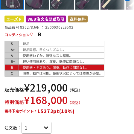
DTM オンライン納品
レコーディング機器
ユーズド
WEB注文店頭受取可
送料無料
配信/ライブ機器
楽器アクセサリ
商品番号 836278
JAN ：
2500030729592
B
コンディション
：
中古
ヴィンテージ
¥
219,000
販売価格
（税込）
¥
168,000
特別価格
（税込）
15272pt(10%)
獲得予定ポイント：
注文数：