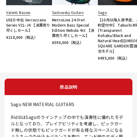
Valenti Basses
Sadowsky Guitars
Sago
USED 中古 Verrazzano
MetroLine 24-Fret
【10月以降入荷予定、
Series V21-J4 【決算売り
Modern Bass Special
約受付中】 Tabuchi Mk-
尽くしセール】
Edition Nebula 4st 【決
(Transparent
算売り尽くしセール】
Kohaku/Black and
¥
218,000
（税込）
Natural Head)[UNISO
¥
590,000
（税込）
SQUARE GARDEN 田
也モデル]
¥
495,000
（税込）
商品説明
Sago NEW MATERIAL GUITARS
RidillはSagoのラインナップの中でも演奏性に優れたモデ
ルとなっており、プレイアビリティを考慮し、ピックガー
ド無しの状態でもピックガードが有る様なスペースになる
ようネックの仕込みバランスを取り、エンド側のボディ厚