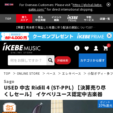
For Overseas Customers: Please visit "
https://global.ikebe-
gakki.com/
" for direct international shipping.
買う
売る
イベント
学割
TOP
店舗一覧
ストア
中古買取
動画
サービス
【重要】熊本県で発生した地震に伴う配送の遅延について(
07月29日
更新)
0
詳細検索
TOP
ONLINE STORE
ベース
エレキベース
小型ボディ・多
Sago
USED 中古 Ridill 4 (ST-PPL) 【決算売り尽
くしセール】
イケベリユース認定中古楽器
エレキギター
アコギ/エレアコ
ポイント
10%
還元