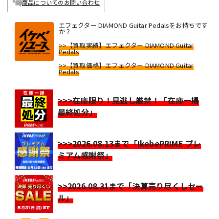
商品についてのお問い合わせ
エフェクター DIAMOND Guitar Pedalsをお持ちです
か？
>>【買取実績】エフェクター DIAMOND Guitar
Pedals
>>【買取価格】エフェクター DIAMOND Guitar
Pedals
>>>在庫限り！見逃し厳禁！「在庫一掃
最終処分」
>>>2026.08.13まで「IkebePRIME プレ
ミアム感謝祭」
>>2026.08.31まで「決算売り尽くしセー
ル」