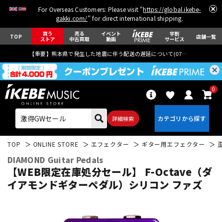
For Overseas Customers: Please visit "
https://global.ikebe-
gakki.com/
" for direct international shipping.
買う
売る
イベント
学割
TOP
店舗一覧
ストア
中古買取
動画
サービス
【重要】熊本県で発生した地震に伴う配送の遅延について(
07月29日
更新)
0
詳細検索
TOP
ONLINE STORE
エフェクター
ギター用エフェクター
DIAMOND Guitar Pedals
【WEB限定在庫処分セール】 F-Octave（ダ
イアモンドギターペダル）シリコン ファズ
エレキギター
アコギ/エレアコ