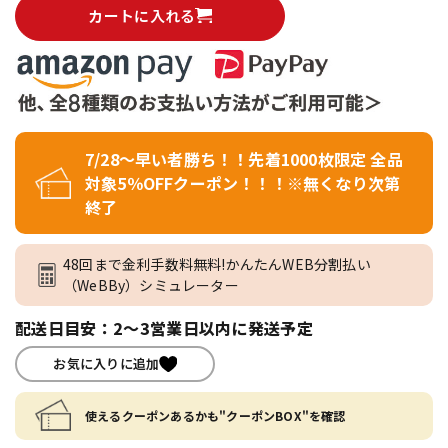
カートに入れる
7/28～早い者勝ち！！先着1000枚限定 全品
対象5％OFFクーポン！！！※無くなり次第
終了
48回まで金利手数料無料!かんたんWEB分割払い
（WeBBy）シミュレーター
配送日目安：2～3営業日以内に発送予定
お気に入りに追加
使えるクーポンあるかも"クーポンBOX"を確認