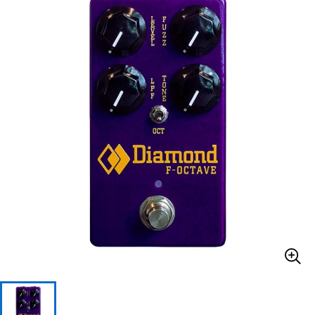
ベース
ウクレレ
ドラム
パーカッション
キーボード
電子ピアノ
管楽器
その他楽器
アンプ
エフェクター
DJ機器
DTM