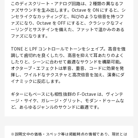
このディスクリート・アナログ回路は、2 種類の異なるフ
ァズサウンドを生み出します。Octave を ON にすると、シ
ンセライクなカッティングと、叫びのような倍音を持つフ
ァズになり、Octave を OFF にすると、クラシックなフィ
ーリングとサステインを備えた、ファットで温かみのある
ファズになります。
TONE と LPF コントロールでトーンをシェイプ。高音を強
調して歯切れを良くしたり、高音を抑えて耳あたりのよく
したりと、シーンに合わせて最適なサウンドを構築可能。
オクターブ・エフェクトは単音、重音、コードに効果を発
揮し、ワイルドなテクスチャと高次倍音を加え、演奏にダ
イナミックに反応します。
ギターにもベースにも相性抜群の F-Octave は、ヴィンテ
ージ・サイケ、ガレージ・グリット、モダン・ドゥームな
ど、あらゆるジャンルのサウンドに最適です。
※説明文中の価格・スペック等は掲載時点の情報であり、現状とは