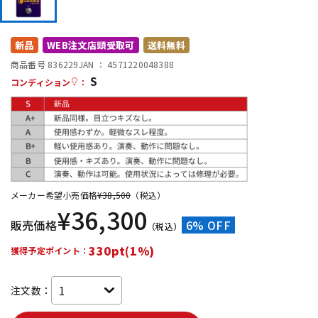
DTM オンライン納品
レコーディング機器
新品
WEB注文店頭受取可
送料無料
配信/ライブ機器
楽器アクセサリ
商品番号 836229
JAN ：
4571220048388
S
コンディション
：
中古
ヴィンテージ
メーカー希望小売価格
¥
38,500
（税込）
¥
36,300
販売価格
6% OFF
（税込）
330pt(1%)
獲得予定ポイント：
注文数：