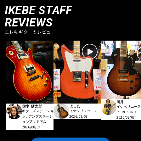
IKEBE STAFF
REVIEWS
エレキギターのレビュー
向井
鈴木 健太郎
よしだ
イケベリユース
ギターズステーショ
イケシブリユース
IKEBUKURO
ン / アンプステーシ
2026/08/07
2026/08/07
ョンプレミアム
2026/08/07