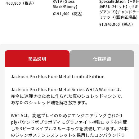
KV1A (Gloss
SpecialEdition【+専
¥
63,800
（税込）
Black/Ebony)
源PSU-2セット】(サ
グアンプ)(チャンドラ
¥
191,400
（税込）
ミテッド)(国内正規品)
¥
1,845,800
（税込）
商品説明
仕様詳細
Jackosn Pro Plus Pure Metal Limited Edition
Jackson Pro Plus Pure Metal Series WR1A Warriorは、
完全に速弾きのために作られた真のシュレッドマシンで、
あなたのシュレッド魂を解き放ちます。
WR1Aは、高速プレイのためにエンジニアリングされた1-
plyバウンドポプラボディにグラファイト補強ロッドを内蔵
した3ピースメイプルスルーネックを装備しています。24本
のジャンボステンレスフレットを採用したコンパウンドラ