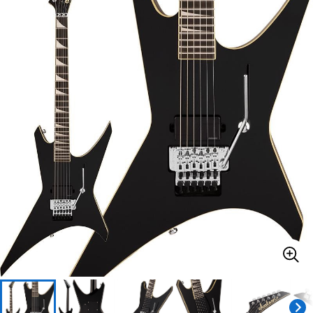
ベース
ウクレレ
ドラム
パーカッション
キーボード
電子ピアノ
管楽器
その他楽器
アンプ
エフェクター
DJ機器
DTM