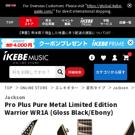
For Overseas Customers: Please visit "
https://global.ikebe-
gakki.com/
" for direct international shipping.
買う
売る
イベント
学割
TOP
店舗一覧
ストア
中古買取
動画
サービス
【重要】熊本県で発生した地震に伴う配送の遅延について(
07月29日
更新)
0
詳細検索
TOP
ONLINE STORE
エレキギター
変形タイプ
Jackson
Jackson
Pro Plus Pure Metal Limited Edition
Warrior WR1A (Gloss Black/Ebony)
エレキギター
アコギ/エレアコ