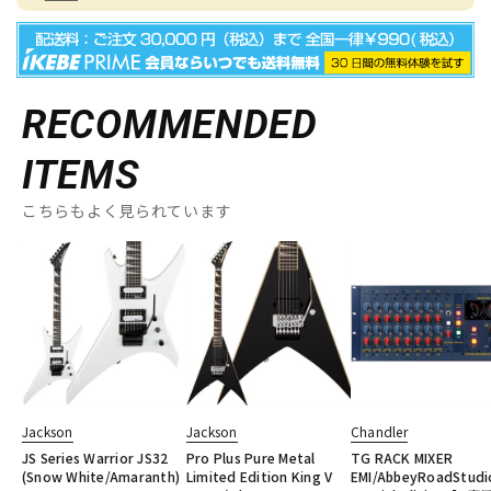
RECOMMENDED
ITEMS
こちらもよく見られています
Jackson
Jackson
Chandler
JS Series Warrior JS32
Pro Plus Pure Metal
TG RACK MIXER
(Snow White/Amaranth)
Limited Edition King V
EMI/AbbeyRoadStudi