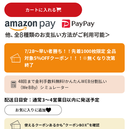
カートに入れる
7/28～早い者勝ち！！先着1000枚限定 全品
対象5％OFFクーポン！！！※無くなり次第
終了
48回まで金利手数料無料!かんたんWEB分割払い
（WeBBy）シミュレーター
配送日目安：通常3～4営業日以内に発送予定
お気に入りに追加
使えるクーポンあるかも"クーポンBOX"を確認