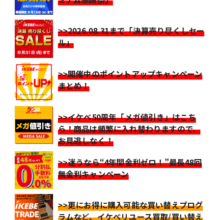
>>2026.08.31まで「決算売り尽くしセー
ル」
>>開催中のポイントアップキャンペーン
まとめ！
>>イケベ50周年「メガ値引き」はこち
ら！商品は頻繁に入れ替わりますので、
お見逃しなく！
>>迷うなら“4年間金利ゼロ！”最長48回
無金利キャンペーン
>>更にお得に購入可能な買い替えプログ
ラムなど、イケベリユース買取/買い替え