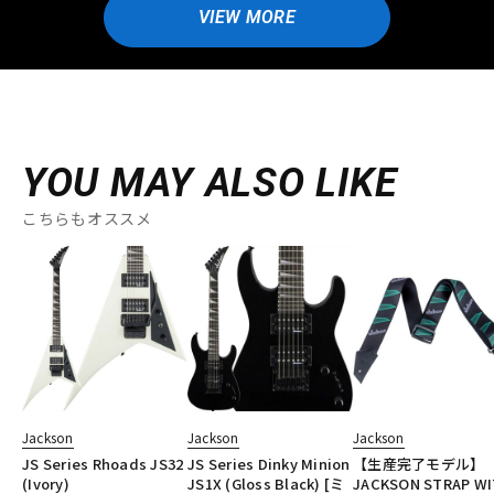
VIEW MORE
YOU MAY ALSO LIKE
こちらもオススメ
Jackson
Jackson
Jackson
JS Series Rhoads JS32
JS Series Dinky Minion
【生産完了モデル】
(Ivory)
JS1X (Gloss Black) [ミ
JACKSON STRAP W