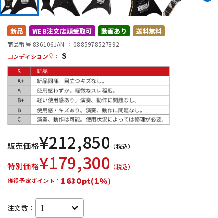
DTM オンライン納品
レコーディング機器
新品
WEB注文店頭受取可
動画あり
送料無料
配信/ライブ機器
楽器アクセサリ
商品番号 836106
JAN ：
0885978527892
S
コンディション
：
中古
ヴィンテージ
¥
212,850
販売価格
（税込）
¥
179,300
特別価格
（税込）
1630pt(1%)
獲得予定ポイント：
注文数：